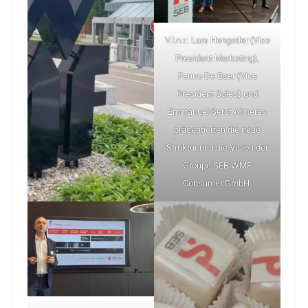
V.l.n.r.: Lars Hengstler (Vice
President Marketing),
Fenno De Boer (Vice
President Sales) und
Emmanuel Serot Almeras
präsentierten die neue
Struktur und die Vision der
Groupe SEB WMF
Consumer GmbH.