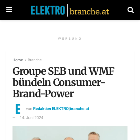
WERBUNG
Home
Branche
Groupe SEB und WMF
bündeln Consumer-
Brand-Power
von
Redaktion ELEKTRO|branche.at
14. Juni 2024