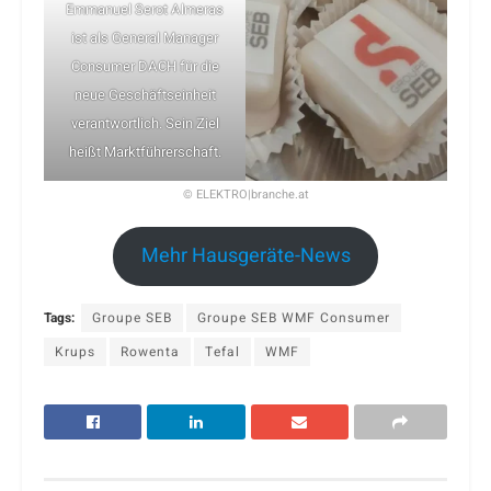
Emmanuel Serot Almeras
ist als General Manager
Consumer DACH für die
neue Geschäftseinheit
verantwortlich. Sein Ziel
heißt Marktführerschaft.
© ELEKTRO|branche.at
Mehr Hausgeräte-News
Tags:
Groupe SEB
Groupe SEB WMF Consumer
Krups
Rowenta
Tefal
WMF