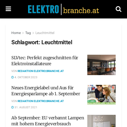
Home
Tag
Leuchtmittel
Schlagwort:
Leuchtmittel
SLVtec: Perfekt zugeschnitten für
Elektroinstallateure
VON
REDAKTION ELEKTRO|BRANCHE.AT
4. OKTOBER 2023
Neues Energielabel und Aus für
Energiesparlampe ab 1. September
VON
REDAKTION ELEKTRO|BRANCHE.AT
31. AUGUST 2021
Ab September: EU verbannt Lampen
mit hohem Energieverbrauch