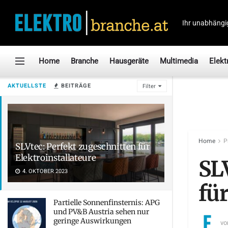
Ihr unabhängi
Home
Branche
Hausgeräte
Multimedia
Elekt
AKTUELLSTE
BEITRÄGE
Filter
Home
P
SLVtec: Perfekt zugeschnitten für
Elektroinstallateure
SL
4. OKTOBER 2023
für
Partielle Sonnenfinsternis: APG
und PV&B Austria sehen nur
geringe Auswirkungen
vo