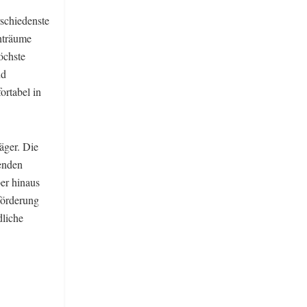
rschiedenste
hträume
öchste
nd
ortabel in
äger. Die
tenden
er hinaus
förderung
dliche