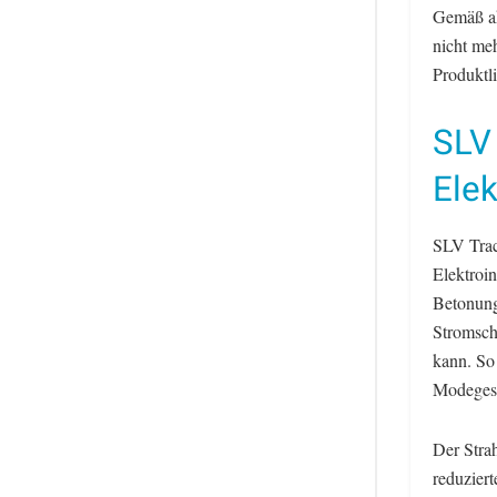
Gemäß akt
nicht me
Produktli
SLV 
Elek
SLV Trac
Elektroi
Betonung
Stromsch
kann. So
Modegesc
Der Strah
reduziert