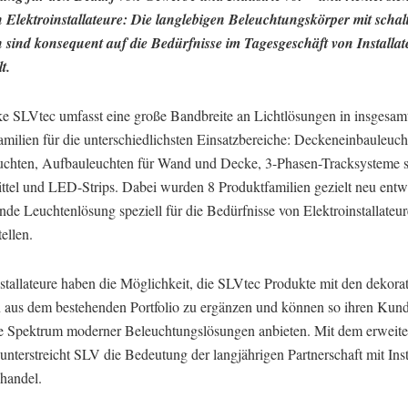
an Elektroinstallateure: Die langlebigen Beleuchtungskörper mit scha
 sind konsequent auf die Bedürfnisse im Tagesgeschäft von Installa
t.
e SLVtec umfasst eine große Bandbreite an Lichtlösungen in insgesam
amilien für die unterschiedlichsten Einsatzbereiche: Deckeneinbauleuch
uchten, Aufbauleuchten für Wand und Decke, 3-Phasen-Tracksysteme 
ttel und LED-Strips. Dabei wurden 8 Produktfamilien gezielt neu entw
nde Leuchtenlösung speziell für die Bedürfnisse von Elektroinstallateu
tellen.
stallateure haben die Möglichkeit, die SLVtec Produkte mit den dekora
 aus dem bestehenden Portfolio zu ergänzen und können so ihren Kun
e Spektrum moderner Beleuchtungslösungen anbieten. Mit dem erweite
 unterstreicht SLV die Bedeutung der langjährigen Partnerschaft mit Inst
handel.