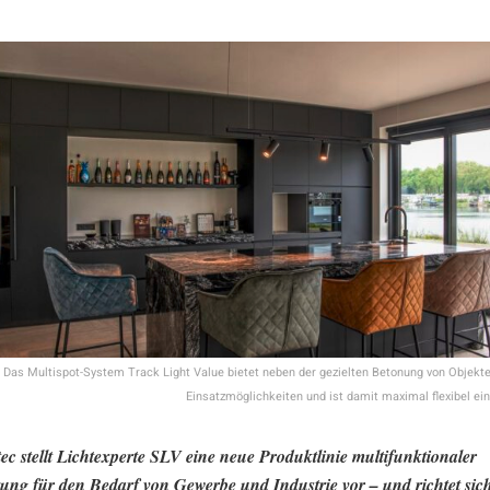
Das Multispot-System Track Light Value bietet neben der gezielten Betonung von Objekte
Einsatzmöglichkeiten und ist damit maximal flexibel ei
ec stellt Lichtexperte SLV eine neue Produktlinie multifunktionaler
ung für den Bedarf von Gewerbe und Industrie vor – und richtet sic