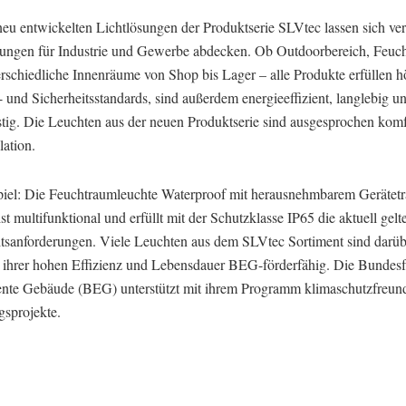
neu entwickelten Lichtlösungen der Produktserie SLVtec lassen sich ve
ungen für Industrie und Gewerbe abdecken. Ob Outdoorbereich, Feuc
erschiedliche Innenräume von Shop bis Lager – alle Produkte erfüllen h
- und Sicherheitsstandards, sind außerdem energieeffizient, langlebig u
stig. Die Leuchten aus der neuen Produktserie sind ausgesprochen komf
lation.
piel: Die Feuchtraumleuchte Waterproof mit herausnehmbarem Gerätetr
st multifunktional und erfüllt mit der Schutzklasse IP65 die aktuell gel
itsanforderungen. Viele Leuchten aus dem SLVtec Sortiment sind darüb
 ihrer hohen Effizienz und Lebensdauer BEG-förderfähig. Die Bundes
ziente Gebäude (BEG) unterstützt mit ihrem Programm klimaschutzfreun
gsprojekte.