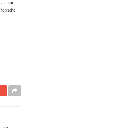
ackspot
zbereiche
.