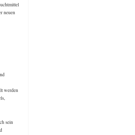
uchtmittel
er neuen
und
llt werden
ls,
ch sein
nd