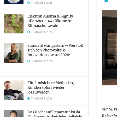
7. AUGUST 2026
Elektron Austria & Signify
pflanzten 1.441 Bäume im
Klimaschutzwald
7. AUGUST 2026
Standard war gestern – Wer holt
sich den Photovoltaik-
Innovationsaward 2026?
7. AUGUST 2026
Fünf todsichere Methoden,
Kunden sofort wieder
loszuwerden
7. AUGUST 2026
Mit SLVt
Das Recht auf Reparatur ist da.
Beleucht
Die Reparaturbetriebe vielleicht