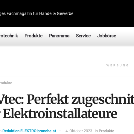
ges Fachmagazin für Handel & Gewerbe
rotechnik
Produkte
Panorama
Service
Jobbörse
WERBUNG
rodukte
Vtec: Perfekt zugeschni
 Elektroinstallateure
n
Redaktion ELEKTRO|branche.at
4. Oktober 2023
in
Produkte