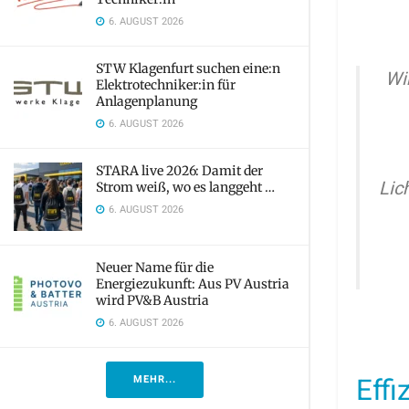
6. AUGUST 2026
STW Klagenfurt suchen eine:n
Wi
Elektrotechniker:in für
Anlagenplanung
6. AUGUST 2026
STARA live 2026: Damit der
Lic
Strom weiß, wo es langgeht …
6. AUGUST 2026
Neuer Name für die
Energiezukunft: Aus PV Austria
wird PV&B Austria
6. AUGUST 2026
Effi
MEHR...