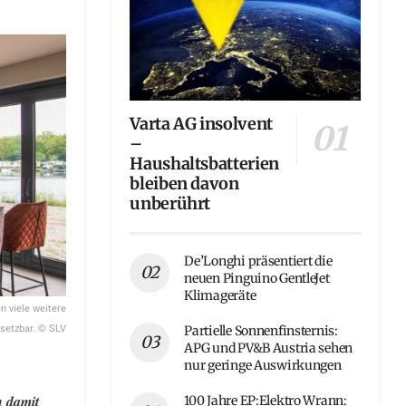
Varta AG insolvent
–
Haushaltsbatterien
bleiben davon
unberührt
De’Longhi präsentiert die
neuen Pinguino GentleJet
Klimageräte
n viele weitere
nsetzbar. © SLV
Partielle Sonnenfinsternis:
APG und PV&B Austria sehen
nur geringe Auswirkungen
h damit
100 Jahre EP:Elektro Wrann: