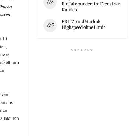
Ein Jahrhundert im Dienst der
ltbaren
Kunden
teuren
FRITZ! und Starlink:
Highspeed ohne Limit
t 10
ten,
WERBUNG
sowie
ickelt, um
ren
tiven
den das
rten
allateuren