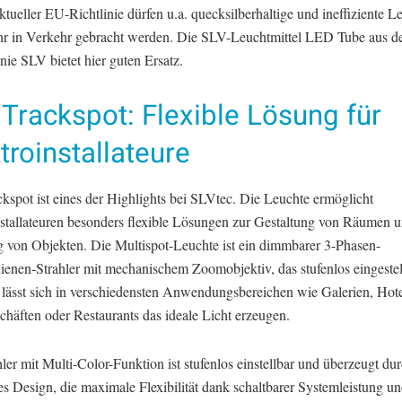
ueller EU-Richtlinie dürfen u.a. quecksilberhaltige und ineffiziente Le
hr in Verkehr gebracht werden. Die SLV-Leuchtmittel LED Tube aus d
nie SLV bietet hier guten Ersatz.
Trackspot: Flexible Lösung für
troinstallateure
kspot ist eines der Highlights bei SLVtec. Die Leuchte ermöglicht
nstallateuren besonders flexible Lösungen zur Gestaltung von Räumen 
 von Objekten. Die Multispot-Leuchte ist ein dimmbarer 3-Phasen-
ienen-Strahler mit mechanischem Zoomobjektiv, das stufenlos eingeste
 lässt sich in verschiedensten Anwendungsbereichen wie Galerien, Hote
häften oder Restaurants das ideale Licht erzeugen.
ler mit Multi-Color-Funktion ist stufenlos einstellbar und überzeugt dur
es Design, die maximale Flexibilität dank schaltbarer Systemleistung u