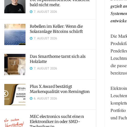
bald nicht mehr.
gezielt 
7. AUGUST 2026
Systemen
entwickel
Rebellen im Keller: Wenn die
Solaranlage Bitcoins schürft
Die Mark
7. AUGUST 2026
Produktf
Pendelle
Das Smarthome tarnt sich als
Leuchtmi
Holzlatte
die passe
7. AUGUST 2026
bereitzus
Plus X Award bestätigt
Elektroin
Markenqualität von Remington
Leuchten
6. AUGUST 2026
komplett
Portfolio
MEC electronics sucht eine:n
und Fach
Elektroniker:in oder SMD-
Techniker:in