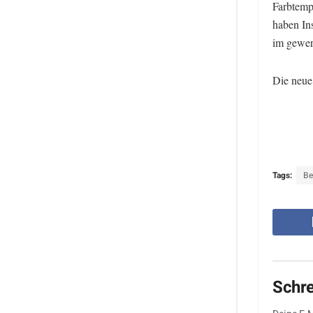
Farbtemp
haben Ins
im gewerb
Die neue
Tags:
B
Schr