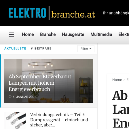
Ihr unabhängi
Home
Branche
Hausgeräte
Multimedia
Elekt
AKTUELLSTE
BEITRÄGE
Filter
Ab September: EU verbannt
Home
E
Lampen mit hohem
Energieverbrauch
Ab
4. JANUAR 2021
La
Verbindungstechnik – Teil 5:
En
Dornpressgerät – einfach und
sicher, aber…