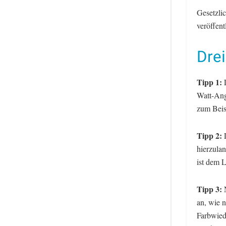
Gesetzli
veröffen
Dre
Tipp 1:
L
Watt-Ang
zum Beis
Tipp 2:
L
hierzula
ist dem 
Tipp 3:
N
an, wie 
Farbwied