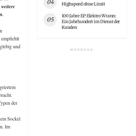
Highspeed ohne Limit
weitere
n.
100 Jahre EP:Elektro Wrann:
Ein Jahrhundert im Dienst der
Kunden
en
 empfiehlt
nglebig und
WERBUNG
griertem
bracht.
Typen der
dem Sockel
n. Im