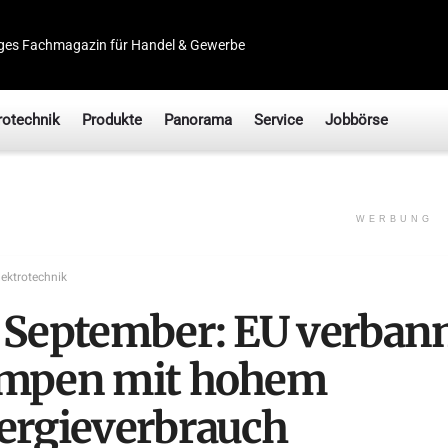
ges Fachmagazin für Handel & Gewerbe
rotechnik
Produkte
Panorama
Service
Jobbörse
WERBUNG
lektrotechnik
 September: EU verban
mpen mit hohem
ergieverbrauch