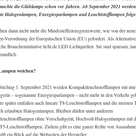
achte die Glühlampe schon vor Jahren. Ab September 2021 werden 
ente Halogenlampen, Energiesparlampen und Leuchtstofflampen folge
ichen dann nicht mehr die Mindesteffizienzgrenzwerte, wie von der neu
n-Verordnung der Europäischen Union (EU) gefordert. Als Alternative
che Brancheninitiative licht.de LED-Lichtquellen. Sie sind sparsam, la
eundlich.
Lampen weichen?
tichtag 1. September 2021 werden Kompaktleuchtstofflampen mit inte
tgerät – sogenannte Energiesparlampen – nicht mehr in den Verkehr ge
re später entfallen auch lineare T8-Leuchtstofflampen und die meisten 
ch erlaubten Halogenlampen. Bleiben dürfen unter anderem
euchtstofflampen ohne Vorschaltgerät, Hochvolt-Halogenlampen mit 
T5-Leuchtstofflampen. Zudem gibt es eine ganze Reihe von Ausnahme
ilft ein Blick auf die Webseiten der Hersteller.