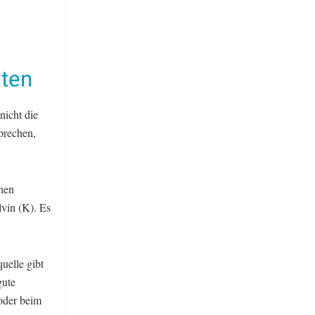
nten
nicht die
prechen,
hen
vin (K). Es
uelle gibt
gute
oder beim