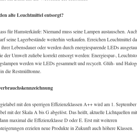
en alte Leuchtmittel entsorgt?
ass für Hamsterkäufe: Niemand muss seine Lampen austauschen. Auch
arf seine Lagerbestände weiterhin verkaufen. Erreichen Leuchtmittel d
 ihrer Lebensdauer oder werden durch energiesparende LEDs ausgetau
ie der Umwelt zuliebe korrekt entsorgt werden: Energiespar-, Leuchtsto
gslampen werden wie LEDs gesammelt und recycelt. Glüh- und Halo
n die Restmülltonne.
verbrauchskennzeichnung
gielabel mit den sperrigen Effizienzklassen A++ wird am 1. Septembe
el mit der Skala A bis G abgelöst. Das heißt, aktuelle Lichtquellen m
dann maximal die Effizienzklasse D oder E. Erst mit weiteren
zsteigerungen erzielen neue Produkte in Zukunft auch höhere Klassen.