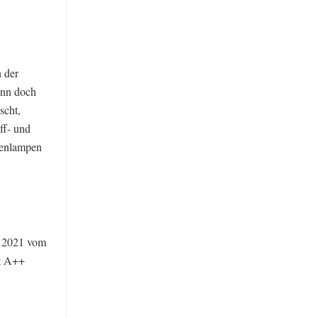
 der
ann doch
scht,
ff- und
genlampen
r 2021 vom
it A++