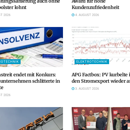
htungssanierung auch ohne
Award für hohe
olster lohnt
Kundenzufriedenheit
T 2026
4. AUGUST 2026
ROTECHNIK
ELEKTROTECHNIK
treit endet mit Konkurs:
APG Factbox: PV kurbelte 
unternehmen schlitterte in
den Stromexport wieder a
te
3. AUGUST 2026
T 2026