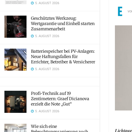
5. AUGUST 2026
vo
Geschütztes Werkzeug:
Wertgarantie und Einhell starten
Zusammenarbeit
5. AUGUST 2026
Batteriespeicher bei PV-Anlagen:
Neue Haftungsfallen für
Errichter, Betreiber & Versicherer
5. AUGUST 2026
Profi-Technik auf 19
Zentimetern: Graef Dicianova
erzielt die Note „Gut“
5. AUGUST 2026
Wie sich eine
Lichtque
Beleuchtungssanierung auch