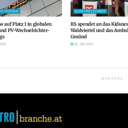
ROTECHNIK
ELEKTROTECHNIK
 auf Platz 1 in globalen
RS spendet an das Kidsnes
und PV-Wechselrichter-
Waldviertel und das Ambu
gs
Gmünd
2026
29. JULI 2026
WERBUNG