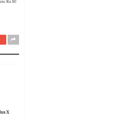
tens Ra 80
lus X