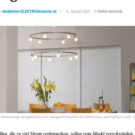
n
Redaktion ELEKTRO|branche.at
4. Januar 2021
in
Elektrotechnik
Dreistöckige Designleuchte mit Halogenlichtquellen für wohnliches, warmweißes Licht. ©
llen, die zu viel Strom verbrauchen, sollen vom Markt verschwinden