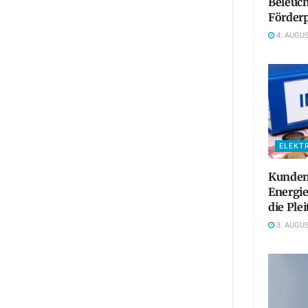
Beleuc
Förderp
4. AUGUS
ELEKT
Kundens
Energie
die Plei
3. AUGUS