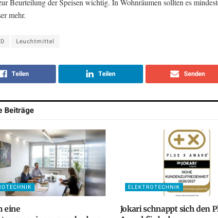
ur Beurteilung der Speisen wichtig. In Wohnräumen sollten es mindes
ser mehr.
ED
Leuchtmittel
Teilen
Teilen
Senden
he
Beiträge
ROTECHNIK
ELEKTROTECHNIK
h eine
Jokari schnappt sich den P