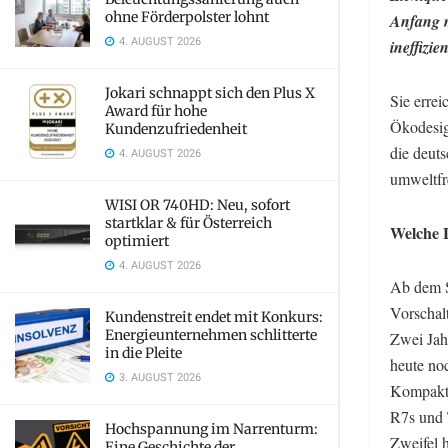
ohne Förderpolster lohnt
Anfang m
4. AUGUST 2026
ineffizi
Jokari schnappt sich den Plus X
Sie erre
Award für hohe
Ökodesig
Kundenzufriedenheit
die deuts
4. AUGUST 2026
umweltfr
WISI OR 740HD: Neu, sofort
startklar & für Österreich
Welche 
optimiert
4. AUGUST 2026
Ab dem S
Vorschal
Kundenstreit endet mit Konkurs:
Energieunternehmen schlitterte
Zwei Jah
in die Pleite
heute no
3. AUGUST 2026
Kompaktl
R7s und 
Hochspannung im Narrenturm:
Zweifel h
Eine Geschichte der