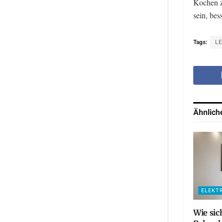
Kochen z
sein, bes
Tags:
L
Ähnlic
ELEKT
Wie sic