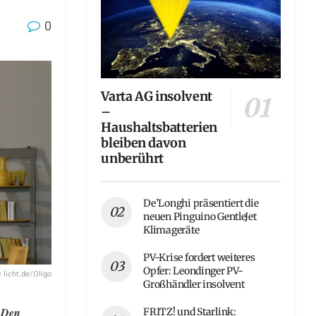
0
Varta AG insolvent
–
Haushaltsbatterien
bleiben davon
unberührt
De’Longhi präsentiert die
neuen Pinguino GentleJet
Klimageräte
PV-Krise fordert weiteres
Opfer: Leondinger PV-
 licht.de/Oligo
Großhändler insolvent
. Den
FRITZ! und Starlink: