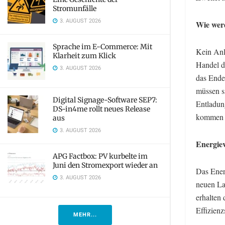
Stromunfälle
3. AUGUST 2026
Wie werd
Sprache im E-Commerce: Mit
Kein Anl
Klarheit zum Klick
Handel d
3. AUGUST 2026
das Ende
müssen s
Digital Signage-Software SEP7:
Entladun
DS-in4me rollt neues Release
kommen i
aus
3. AUGUST 2026
Energie
APG Factbox: PV kurbelte im
Juni den Stromexport wieder an
Das Ener
3. AUGUST 2026
neuen Lab
erhalten 
Effizien
MEHR...