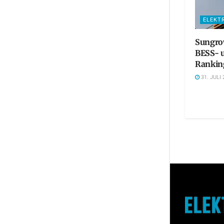
ELEKT
Sungrow
BESS- 
Rankin
31. JULI 