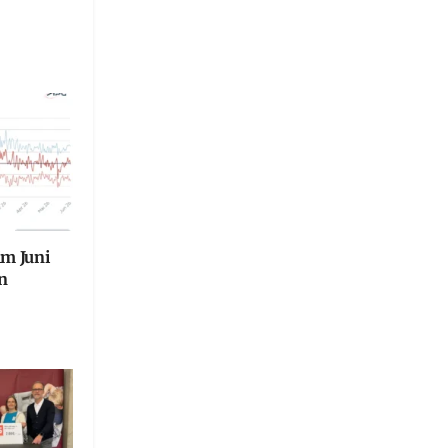
im Juni
n