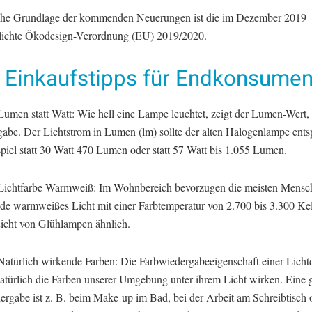
che Grundlage der kommenden Neuerungen ist die im Dezember 2019
tlichte Ökodesign-Verordnung (EU) 2019/2020.
i Einkaufstipps für Endkonsume
umen statt Watt: Wie hell eine Lampe leuchtet, zeigt der Lumen-Wert, 
abe. Der Lichtstrom in Lumen (lm) sollte der alten Halogenlampe ents
piel statt 30 Watt 470 Lumen oder statt 57 Watt bis 1.055 Lumen.
ichtfarbe Warmweiß: Im Wohnbereich bevorzugen die meisten Mensc
nde warmweißes Licht mit einer Farbtemperatur von 2.700 bis 3.300 Kel
Licht von Glühlampen ähnlich.
atürlich wirkende Farben: Die Farbwiedergabeeigenschaft einer Lichtq
natürlich die Farben unserer Umgebung unter ihrem Licht wirken. Eine 
ergabe ist z. B. beim Make-up im Bad, bei der Arbeit am Schreibtisch 