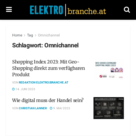
Home
Tag
Omnichannel
Schlagwort:
Omnichannel
Shopping Index 2023: Mit Geo-
Shopping direkt zum verfügbaren
Produkt
VON
REDAKTION ELEKTRO|BRANCHE.AT
14. JUNI 2023
Wie digital muss der Handel sein?
VON
CHRISTIAN LANNER
9. MAI 2023