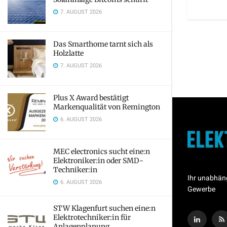
7. AUGUST 2026
Das Smarthome tarnt sich als
Holzlatte
7. AUGUST 2026
Plus X Award bestätigt
Markenqualität von Remington
6. AUGUST 2026
MEC electronics sucht eine:n
Elektroniker:in oder SMD-
Techniker:in
Ihr unabhän
6. AUGUST 2026
Gewerbe
STW Klagenfurt suchen eine:n
Elektrotechniker:in für
Anlagenplanung