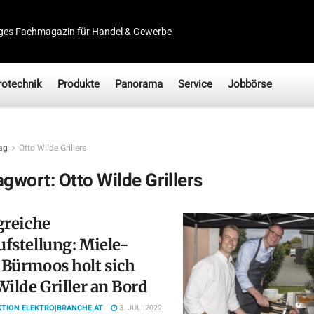
ges Fachmagazin für Handel & Gewerbe
rotechnik
Produkte
Panorama
Service
Jobbörse
ag
Otto Wilde Grillers
agwort:
Otto Wilde Grillers
greiche
fstellung: Miele-
Bürmoos holt sich
Wilde Griller an Bord
TION ELEKTRO|BRANCHE.AT
3. JULI 2022