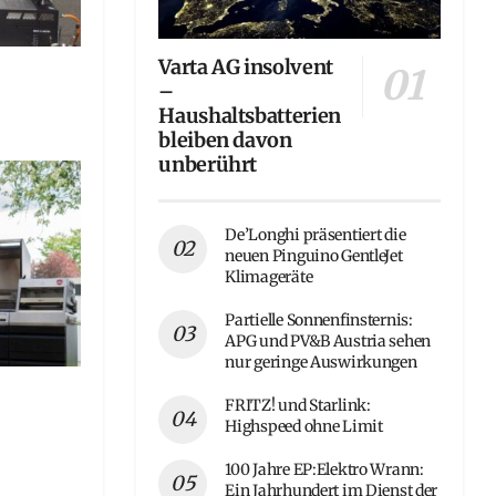
Varta AG insolvent
–
Haushaltsbatterien
bleiben davon
unberührt
De’Longhi präsentiert die
neuen Pinguino GentleJet
Klimageräte
Partielle Sonnenfinsternis:
APG und PV&B Austria sehen
nur geringe Auswirkungen
FRITZ! und Starlink:
Highspeed ohne Limit
100 Jahre EP:Elektro Wrann:
Ein Jahrhundert im Dienst der