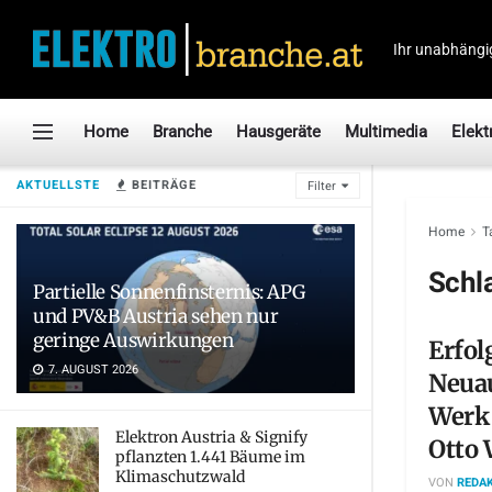
Ihr unabhängi
Home
Branche
Hausgeräte
Multimedia
Elekt
AKTUELLSTE
BEITRÄGE
Filter
Home
T
Schl
Partielle Sonnenfinsternis: APG
und PV&B Austria sehen nur
geringe Auswirkungen
Erfol
7. AUGUST 2026
Neuau
Werk 
Elektron Austria & Signify
Otto 
pflanzten 1.441 Bäume im
Klimaschutzwald
VON
REDAK