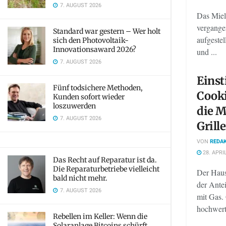
7. AUGUST 2026
Das Miel
vergange
Standard war gestern – Wer holt
aufgestel
sich den Photovoltaik-
Innovationsaward 2026?
und ...
7. AUGUST 2026
Einst
Fünf todsichere Methoden,
Cook
Kunden sofort wieder
loszuwerden
die M
7. AUGUST 2026
Grill
VON
REDAK
28. APRI
Das Recht auf Reparatur ist da.
Die Reparaturbetriebe vielleicht
Der Haus
bald nicht mehr.
der Antei
7. AUGUST 2026
mit Gas.
hochwerti
Rebellen im Keller: Wenn die
Solaranlage Bitcoins schürft