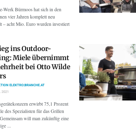
e-Werk Bürmoos hat sich in den
nen vier Jahren komplett neu
lt – acht Mio. Euro wurden investiert
ieg ins Outdoor-
ing: Miele übernimmt
ehrheit bei Otto Wilde
ers
TION ELEKTRO|BRANCHE.AT
L 2021
gerätekonzern erwirbt 75,1 Prozent
le des Spezialisten für das Grillen
 Gemeinsam will man zukünftig eine
ge ...