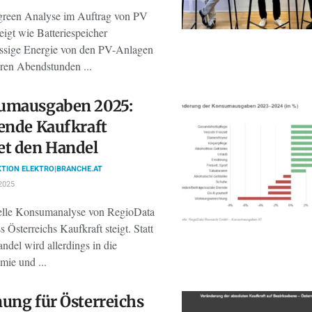
green Analyse im Auftrag von PV
eigt wie Batteriespeicher
ssige Energie von den PV-Anlagen
uren Abendstunden ...
umausgaben 2025:
ende Kaufkraft
et den Handel
TION ELEKTRO|BRANCHE.AT
2025
elle Konsumanalyse von RegioData
ss Österreichs Kaufkraft steigt. Statt
ndel wird allerdings in die
mie und ...
ung für Österreichs