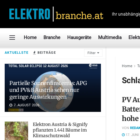
Ihr unabhängi
Home
Branche
Hausgeräte
Multimedia
Elekt
AKTUELLSTE
BEITRÄGE
Filter
Home
T
Schl
Partielle Sonnenfinsternis: APG
und PV&B Austria sehen nur
geringe Auswirkungen
PV Au
7. AUGUST 2026
Batte
hohe
Elektron Austria & Signify
VON
REDAK
pflanzten 1.441 Bäume im
17. JUNI
Klimaschutzwald