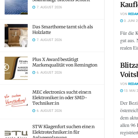
Kaufk
7. AUGUST 2026
VON
REDAK
3. JUNI 
Das Smarthome tarnt sich als
Holzlatte
Für die K
gut aus. 
7. AUGUST 2026
realen E
Plus X Award bestätigt
Blitz
Markenqualität von Remington
6. AUGUST 2026
Voits
VON
REDAK
13. MAI 
MEC electronics sucht eine:n
Elektroniker:in oder SMD-
Der Bezi
Techniker:in
österreic
6. AUGUST 2026
dem aktu
allen 96 
STW Klagenfurt suchen eine:n
registriert
Elektrotechniker:in für
Anlagenplanung