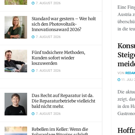
7. AUGUST 2026
Eine Fin
Austria z
Standard war gestern – Wer holt
überschü
sich den Photovoltaik-
in die te
Innovationsaward 2026?
7. AUGUST 2026
Kons
Fünf todsichere Methoden,
Steig
Kunden sofort wieder
meid
loszuwerden
7. AUGUST 2026
VON
REDAK
11. JULI 
Die aktu
Das Recht auf Reparatur ist da.
zeigt, da
Die Reparaturbetriebe vielleicht
in den Ha
bald nicht mehr.
Gastrono
7. AUGUST 2026
Hoffn
Rebellen im Keller: Wenn die
Solaranlage Bitcoins schürft