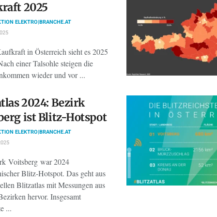
raft 2025
TION ELEKTRO|BRANCHE.AT
2025
aufkraft in Österreich sieht es 2025
Nach einer Talsohle steigen die
inkommen wieder und vor ...
atlas 2024: Bezirk
berg ist Blitz-Hotspot
TION ELEKTRO|BRANCHE.AT
2025
rk Voitsberg war 2024
hischer Blitz-Hotspot. Das geht aus
ellen Blitzatlas mit Messungen aus
Bezirken hervor. Insgesamt
e ...