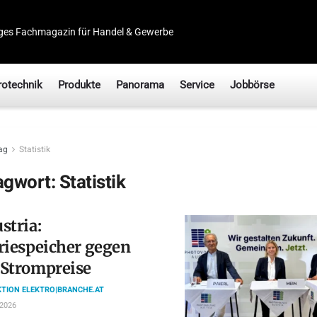
ges Fachmagazin für Handel & Gewerbe
rotechnik
Produkte
Panorama
Service
Jobbörse
ag
Statistik
agwort:
Statistik
stria:
riespeicher gegen
 Strompreise
TION ELEKTRO|BRANCHE.AT
 2026