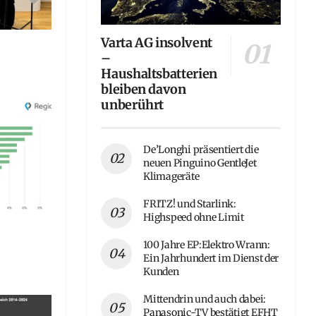
Varta AG insolvent
–
Haushaltsbatterien
bleiben davon
unberührt
De’Longhi präsentiert die
neuen Pinguino GentleJet
Klimageräte
FRITZ! und Starlink:
Highspeed ohne Limit
100 Jahre EP:Elektro Wrann:
Ein Jahrhundert im Dienst der
Kunden
Mittendrin und auch dabei:
Panasonic-TV bestätigt EFHT