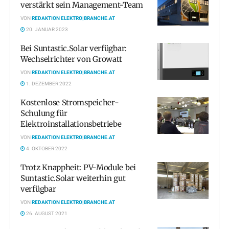
verstärkt sein Management-Team
VON
REDAKTION ELEKTRO|BRANCHE.AT
20. JANUAR 2023
Bei Suntastic.Solar verfügbar:
Wechselrichter von Growatt
VON
REDAKTION ELEKTRO|BRANCHE.AT
1. DEZEMBER 2022
Kostenlose Stromspeicher-
Schulung für
Elektroinstallationsbetriebe
VON
REDAKTION ELEKTRO|BRANCHE.AT
4. OKTOBER 2022
Trotz Knappheit: PV-Module bei
Suntastic.Solar weiterhin gut
verfügbar
VON
REDAKTION ELEKTRO|BRANCHE.AT
26. AUGUST 2021