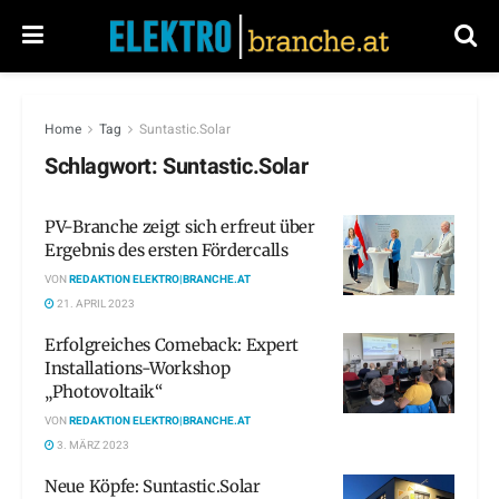
Home
Tag
Suntastic.Solar
Schlagwort:
Suntastic.Solar
PV-Branche zeigt sich erfreut über
Ergebnis des ersten Fördercalls
VON
REDAKTION ELEKTRO|BRANCHE.AT
21. APRIL 2023
Erfolgreiches Comeback: Expert
Installations-Workshop
„Photovoltaik“
VON
REDAKTION ELEKTRO|BRANCHE.AT
3. MÄRZ 2023
Neue Köpfe: Suntastic.Solar