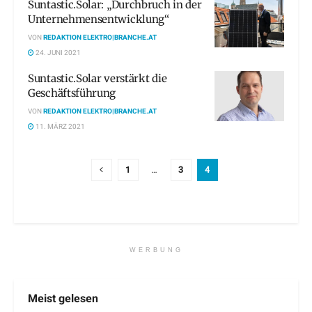
Suntastic.Solar: „Durchbruch in der
Unternehmensentwicklung“
VON
REDAKTION ELEKTRO|BRANCHE.AT
24. JUNI 2021
Suntastic.Solar verstärkt die
Geschäftsführung
VON
REDAKTION ELEKTRO|BRANCHE.AT
11. MÄRZ 2021
1
…
3
4
WERBUNG
Meist gelesen