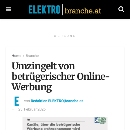
WERBUNG
Home
Branche
Umzingelt von
betrügerischer Online-
Werbung
von
Redaktion ELEKTRO|branche.at
25. Februar 2026