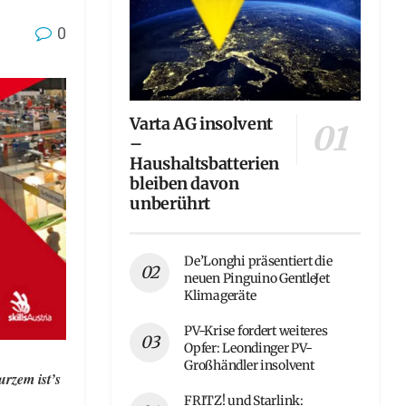
0
Varta AG insolvent
–
Haushaltsbatterien
bleiben davon
unberührt
De’Longhi präsentiert die
neuen Pinguino GentleJet
Klimageräte
PV-Krise fordert weiteres
Opfer: Leondinger PV-
Großhändler insolvent
urzem ist’s
FRITZ! und Starlink: