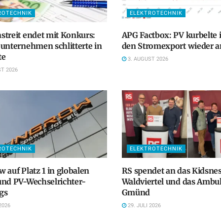
ROTECHNIK
ELEKTROTECHNIK
treit endet mit Konkurs:
APG Factbox: PV kurbelte 
unternehmen schlitterte in
den Stromexport wieder a
te
3. AUGUST 2026
T 2026
ROTECHNIK
ELEKTROTECHNIK
 auf Platz 1 in globalen
RS spendet an das Kidsnes
und PV-Wechselrichter-
Waldviertel und das Ambu
gs
Gmünd
2026
29. JULI 2026