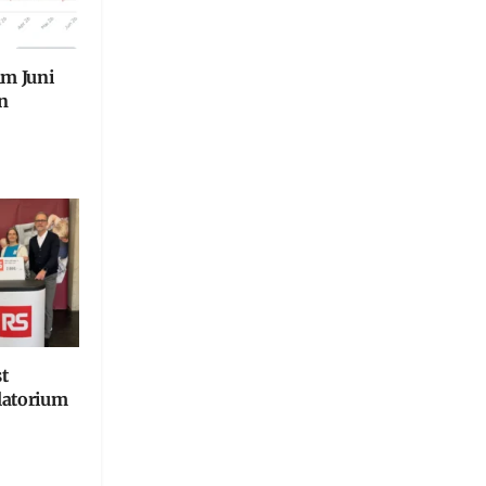
im Juni
n
t
latorium