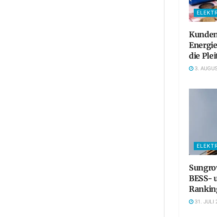
ELEKT
Kundens
Energie
die Plei
3. AUGUS
ELEKT
Sungrow
BESS- 
Rankin
31. JULI 