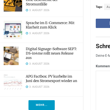
Stromunfälle
Tags:
Au
3. AUGUST 2026
Sprache im E-Commerce: Mit
Klarheit zum Klick
3. AUGUST 2026
Schr
Digital Signage-Software SEP7:
DS-in4me rollt neues Release
Deine E-M
aus
3. AUGUST 2026
Kommen
APG Factbox: PV kurbelte im
Juni den Stromexport wieder an
3. AUGUST 2026
MEHR...