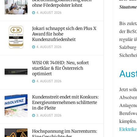
ohne Förderpolster lohnt
Staatsme
4. AUGUST 2026
Bis zule
Jokari schnappt sich den Plus X
der BeSt
Award für hohe
regulär 
Kundenzufriedenheit
Salzburg
4. AUGUST 2026
Sicherhei
WISI OR 740HD: Neu, sofort
startklar & für Österreich
Aust
optimiert
4. AUGUST 2026
Jetzt so
Absolven
Kundenstreit endet mit Konkurs:
Energieunternehmen schlitterte
Anlagene
in die Pleite
Berufswe
3. AUGUST 2026
kämpfen.
Elektrike
Hochspannung im Narrenturm:
Eine Geschichte der