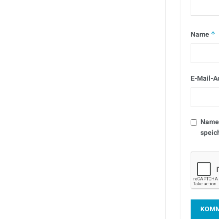
Name
*
E-Mail-A
Name,
speic