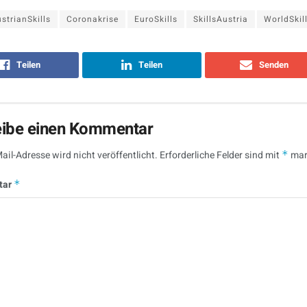
strianSkills
Coronakrise
EuroSkills
SkillsAustria
WorldSkil
Teilen
Teilen
Senden
eibe einen Kommentar
ail-Adresse wird nicht veröffentlicht.
Erforderliche Felder sind mit
*
mar
tar
*