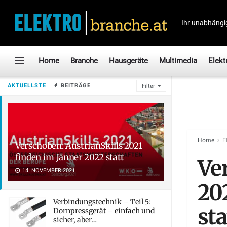
Ihr unabhängi
Home
Branche
Hausgeräte
Multimedia
Elekt
AKTUELLSTE
BEITRÄGE
Filter
Home
E
Verschoben: AustrianSkills 2021
finden im Jänner 2022 statt
Ve
14. NOVEMBER 2021
20
Verbindungstechnik – Teil 5:
sta
Dornpressgerät – einfach und
sicher, aber…