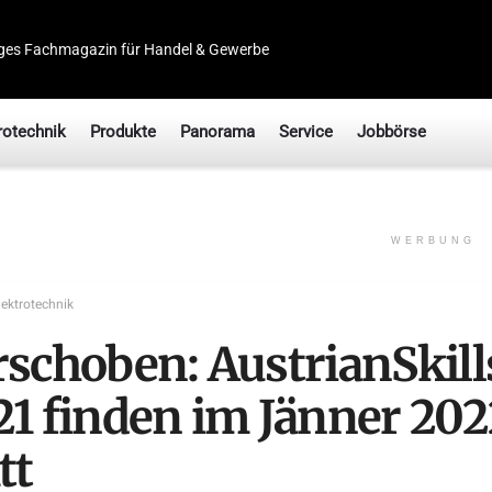
ges Fachmagazin für Handel & Gewerbe
rotechnik
Produkte
Panorama
Service
Jobbörse
WERBUNG
lektrotechnik
rschoben: AustrianSkill
21 finden im Jänner 202
tt