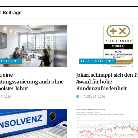
he
Beiträge
ROTECHNIK
ELEKTROTECHNIK
h eine
Jokari schnappt sich den P
htungssanierung auch ohne
Award für hohe
olster lohnt
Kundenzufriedenheit
T 2026
4. AUGUST 2026