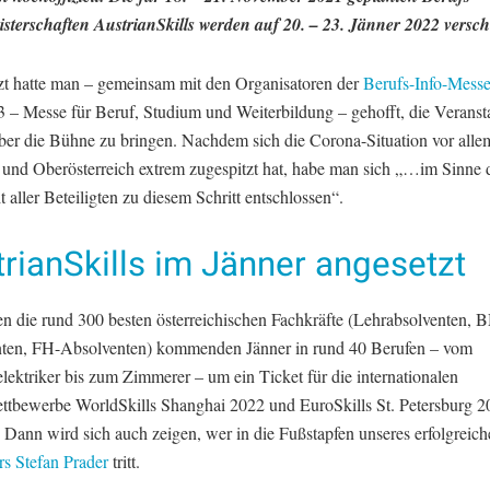
isterschaften AustrianSkills werden auf 20. – 23. Jänner 2022 versc
tzt hatte man – gemeinsam mit den Organisatoren der
Berufs-Info-Mess
3 – Messe für Beruf, Studium und Weiterbildung – gehofft, die Veranst
über die Bühne zu bringen. Nachdem sich die Corona-Situation vor alle
 und Oberösterreich extrem zugespitzt hat, habe man sich „…im Sinne 
t aller Beteiligten zu diesem Schritt entschlossen“.
rianSkills im Jänner angesetzt
llen die rund 300 besten österreichischen Fachkräfte (Lehrabsolventen,
ten, FH-Absolventen) kommenden Jänner in rund 40 Berufen – vom
lektriker bis zum Zimmerer – um ein Ticket für die internationalen
ttbewerbe WorldSkills Shanghai 2022 und EuroSkills St. Petersburg 2
 Dann wird sich auch zeigen, wer in die Fußstapfen unseres erfolgreich
rs Stefan Prader
tritt.