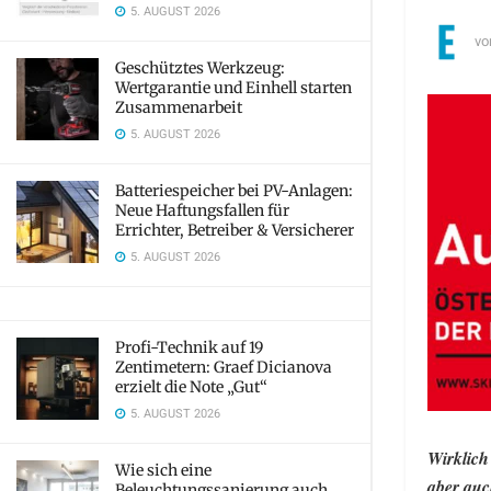
5. AUGUST 2026
vo
Geschütztes Werkzeug:
Wertgarantie und Einhell starten
Zusammenarbeit
5. AUGUST 2026
Batteriespeicher bei PV-Anlagen:
Neue Haftungsfallen für
Errichter, Betreiber & Versicherer
5. AUGUST 2026
Profi-Technik auf 19
Zentimetern: Graef Dicianova
erzielt die Note „Gut“
5. AUGUST 2026
Wirklich 
Wie sich eine
aber auc
Beleuchtungssanierung auch