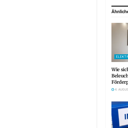
Ähnlic
ELEKT
Wie sic
Beleuc
Förderp
4. AUGUS