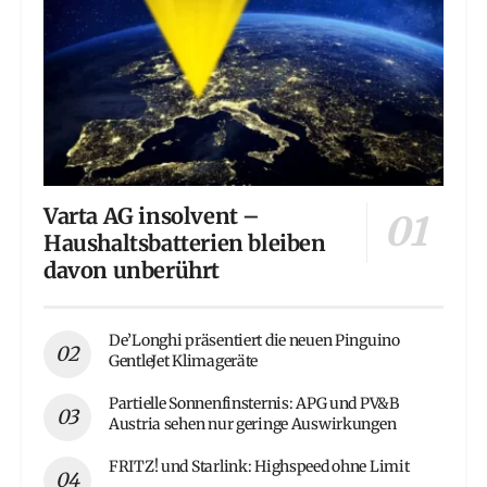
Varta AG insolvent –
Haushaltsbatterien bleiben
davon unberührt
De’Longhi präsentiert die neuen Pinguino
GentleJet Klimageräte
Partielle Sonnenfinsternis: APG und PV&B
Austria sehen nur geringe Auswirkungen
FRITZ! und Starlink: Highspeed ohne Limit