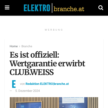
WERBUNG
Home
Branche
Es ist offiziell:
Wertgarantie erwirbt
CLUB.WEISS
von
Redaktion ELEKTRO|branche.at
5. Dezember 2024