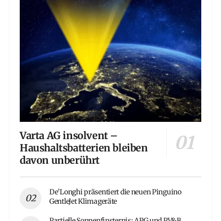
Varta AG insolvent –
Haushaltsbatterien bleiben
davon unberührt
De’Longhi präsentiert die neuen Pinguino
GentleJet Klimageräte
Partielle Sonnenfinsternis: APG und PV&B