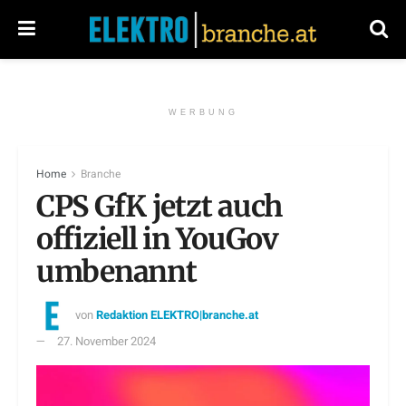
WERBUNG
Home
Branche
CPS GfK jetzt auch
offiziell in YouGov
umbenannt
von
Redaktion ELEKTRO|branche.at
27. November 2024