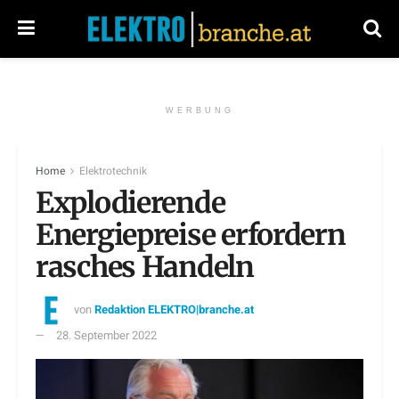
WERBUNG
Home
Elektrotechnik
Explodierende
Energiepreise erfordern
rasches Handeln
von
Redaktion ELEKTRO|branche.at
28. September 2022