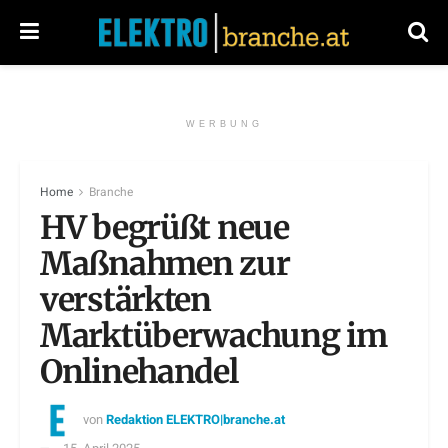
WERBUNG
Home
Branche
HV begrüßt neue
Maßnahmen zur
verstärkten
Marktüberwachung im
Onlinehandel
von
Redaktion ELEKTRO|branche.at