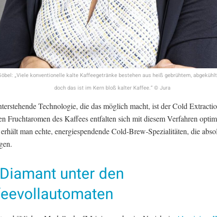
Göbel: „Viele konventionelle kalte Kaffeegetränke bestehen aus heiß gebrühtem, abgekühl
doch das ist im Kern bloß kalter Kaffee.“ © Jura
terstehende Technologie, die das möglich macht, ist der Cold Extractio
en Fruchtaromen des Kaffees entfalten sich mit diesem Verfahren optim
 erhält man echte, energiespendende Cold-Brew-Spezialitäten, die abso
gen.
 Diamant unter den
feevollautomaten