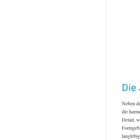
Die 
Neben de
die harmo
Detail, 
Formgebu
langlebig