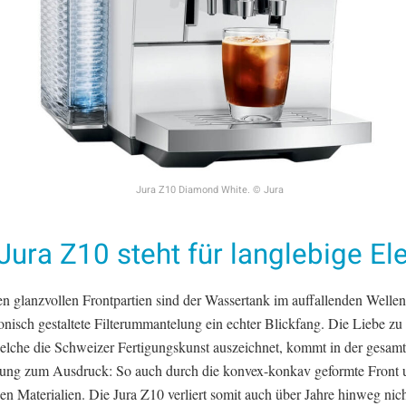
Jura Z10 Diamond White. © Jura
Jura Z10 steht für langlebige E
n glanzvollen Frontpartien sind der Wassertank im auffallenden Welle
nisch gestaltete Filterummantelung ein echter Blickfang. Die Liebe zu 
welche die Schweizer Fertigungskunst auszeichnet, kommt in der gesam
ng zum Ausdruck: So auch durch die konvex-konkav geformte Front 
en Materialien. Die Jura Z10 verliert somit auch über Jahre hinweg nic