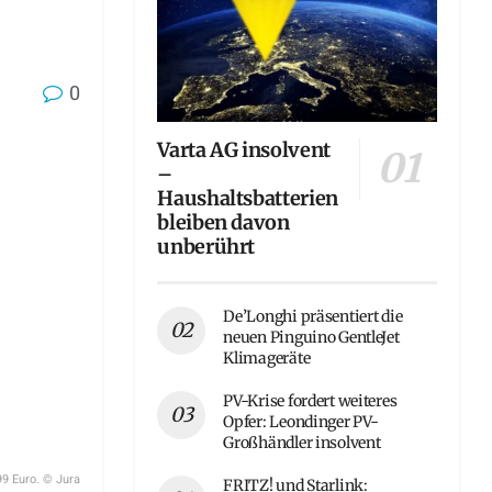
0
Varta AG insolvent
–
Haushaltsbatterien
bleiben davon
unberührt
De’Longhi präsentiert die
neuen Pinguino GentleJet
Klimageräte
PV-Krise fordert weiteres
Opfer: Leondinger PV-
Großhändler insolvent
99 Euro. © Jura
FRITZ! und Starlink: