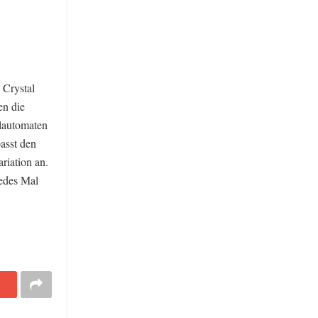
 Crystal
en die
llautomaten
asst den
riation an.
jedes Mal