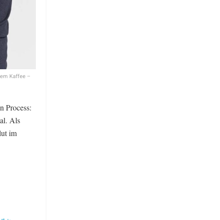
tem Kaffee –
n Process:
al. Als
lut im