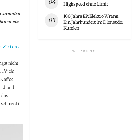
Highspeed ohne Limit
bvarianten
100 Jahre EP:Elektro Wrann:
innen ein
Ein Jahrhundert im Dienst der
Kunden
en Z10 das
WERBUNG
ngst nicht
 „Viele
 Kaffee –
rend und
 das
r schmeckt“,