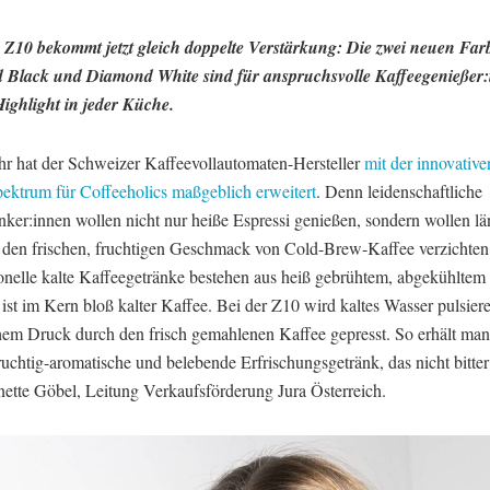
 Z10 bekommt jetzt gleich doppelte Verstärkung: Die zwei neuen Far
Black und Diamond White sind für anspruchsvolle Kaffeegenießer:
ighlight in jeder Küche.
hr hat der Schweizer Kaffeevollautomaten-Hersteller
mit der innovativ
ektrum für Coffeeholics maßgeblich erweitert
. Denn leidenschaftliche
nker:innen wollen nicht nur heiße Espressi genießen, sondern wollen lä
 den frischen, fruchtigen Geschmack von Cold-Brew-Kaffee verzichten.
onelle kalte Kaffeegetränke bestehen aus heiß gebrühtem, abgekühltem
ist im Kern bloß kalter Kaffee. Bei der Z10 wird kaltes Wasser pulsie
hem Druck durch den frisch gemahlenen Kaffee gepresst. So erhält man
ruchtig-aromatische und belebende Erfrischungsgetränk, das nicht bitte
ette Göbel, Leitung Verkaufsförderung Jura Österreich.