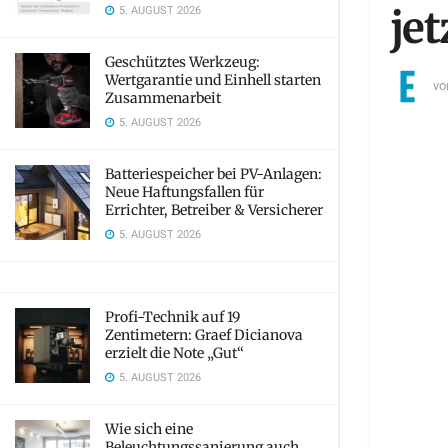
5. AUGUST 2026
jet
Geschütztes Werkzeug:
Wertgarantie und Einhell starten
vo
Zusammenarbeit
5. AUGUST 2026
Batteriespeicher bei PV-Anlagen:
Neue Haftungsfallen für
Errichter, Betreiber & Versicherer
5. AUGUST 2026
Profi-Technik auf 19
Zentimetern: Graef Dicianova
erzielt die Note „Gut“
5. AUGUST 2026
Wie sich eine
Beleuchtungssanierung auch