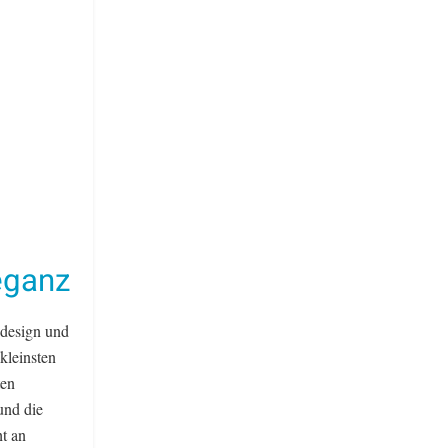
leganz
ndesign und
kleinsten
ten
und die
ht an