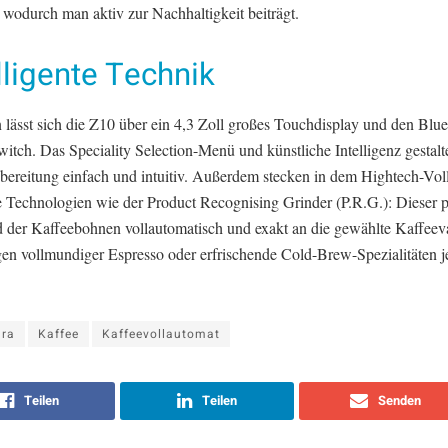
 wodurch man aktiv zur Nachhaltigkeit beiträgt.
lligente Technik
 lässt sich die Z10 über ein 4,3 Zoll großes Touchdisplay und den Blue
itch. Das Speciality Selection-Menü und künstliche Intelligenz gestalt
bereitung einfach und intuitiv. Außerdem stecken in dem Hightech-Vo
te Technologien wie der Product Recognising Grinder (P.R.G.): Dieser p
 der Kaffeebohnen vollautomatisch und exakt an die gewählte Kaffeeva
gen vollmundiger Espresso oder erfrischende Cold-Brew-Spezialitäten 
ura
Kaffee
Kaffeevollautomat
Teilen
Teilen
Senden