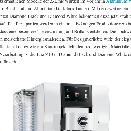
its erhältlichen Modelle der Z-Linie wurden im Vorjahr in
Aluminium W
m Black und und Aluminium Dark Inox lanciert. Mit den zwei neuen
anten Diamond Black und Diamond White bekommen diese jetzt strahl
haft. Die Frontpartien werden in einem aufwändigen Produktionsverfah
, dass eine besondere Tiefenwirkung und Brillanz entstehen. Die hochwe
an meisterhafte Hinterglasmalereien. Für Designverliebte wirkt der eleg
llautomat daher wie ein Kunstobjekt: Mit den hochwertigen Materialie
 Verarbeitung ist die Jura Z10 in Diamond Black und Diamond White e
 für sich.