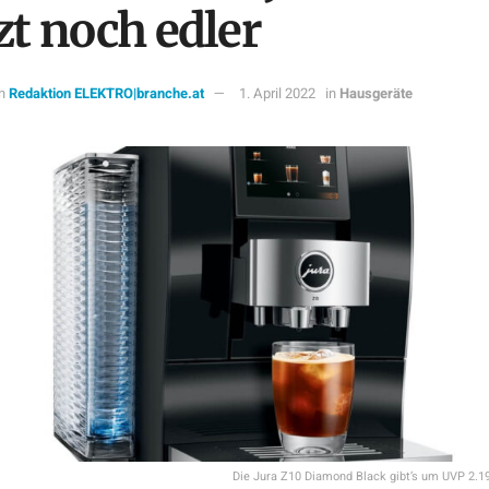
zt noch edler
n
Redaktion ELEKTRO|branche.at
1. April 2022
in
Hausgeräte
Die Jura Z10 Diamond Black gibt’s um UVP 2.1