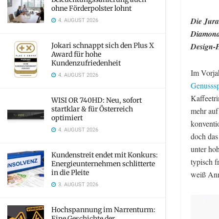
ohne Förderpolster lohnt
Die Jura
4. AUGUST 2026
Diamond 
Jokari schnappt sich den Plus X
Design-H
Award für hohe
Kundenzufriedenheit
Im Vorja
4. AUGUST 2026
Genusssp
Kaffeetri
WISI OR 740HD: Neu, sofort
startklar & für Österreich
mehr auf
optimiert
konventi
4. AUGUST 2026
doch das 
unter ho
Kundenstreit endet mit Konkurs:
typisch f
Energieunternehmen schlitterte
in die Pleite
weiß Ann
3. AUGUST 2026
Hochspannung im Narrenturm:
Eine Geschichte der