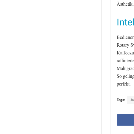
Ästhetik,
Inte
Bedienen
Rotary Sw
Kaffeezu
raffinier
Mahlgrad
So gelin
perfekt.
Tags:
J