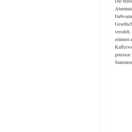
Die bere
Aluminiu
Farbvari
Gesellsc
veredelt
erinnert 
Kaffeevo
präzisen
Statement