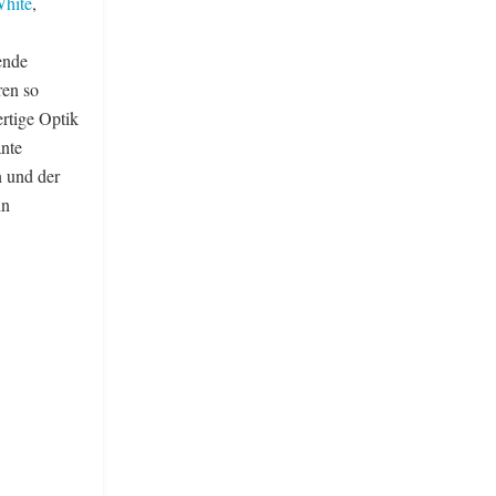
hite
,
ende
ren so
rtige Optik
ante
n und der
in