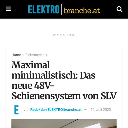
WERBUNG
Home
Elektrotechnik
Maximal
minimalistisch: Das
neue 48V-
Schienensystem von SLV
von
Redaktion ELEKTRO|branche.at
12. Juli 2023