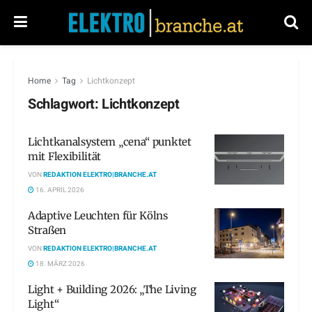
Home
Tag
Lichtkonzept
Schlagwort:
Lichtkonzept
Lichtkanalsystem „cena“ punktet
mit Flexibilität
VON
REDAKTION ELEKTRO|BRANCHE.AT
16. APRIL 2026
Adaptive Leuchten für Kölns
Straßen
VON
REDAKTION ELEKTRO|BRANCHE.AT
18. MÄRZ 2026
Light + Building 2026: „The Living
Light“