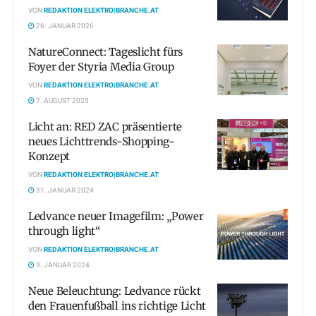
VON
REDAKTION ELEKTRO|BRANCHE.AT
26. JANUAR 2026
NatureConnect: Tageslicht fürs
Foyer der Styria Media Group
VON
REDAKTION ELEKTRO|BRANCHE.AT
7. AUGUST 2025
Licht an: RED ZAC präsentierte
neues Lichttrends-Shopping-
Konzept
VON
REDAKTION ELEKTRO|BRANCHE.AT
31. JANUAR 2024
Ledvance neuer Imagefilm: „Power
through light“
VON
REDAKTION ELEKTRO|BRANCHE.AT
9. JANUAR 2024
Neue Beleuchtung: Ledvance rückt
den Frauenfußball ins richtige Licht