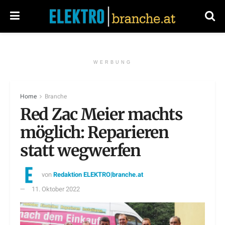
WERBUNG
Home
Branche
Red Zac Meier machts
möglich: Reparieren
statt wegwerfen
von
Redaktion ELEKTRO|branche.at
11. Oktober 2022