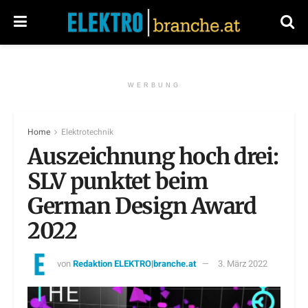
WERBUNG
Home
Elektrotechnik
Auszeichnung hoch drei:
SLV punktet beim
German Design Award
2022
von
Redaktion ELEKTRO|branche.at
3. März 2022