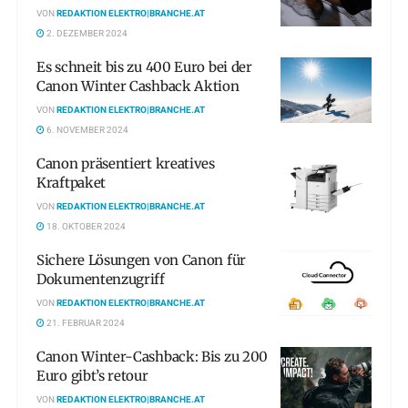
VON
REDAKTION ELEKTRO|BRANCHE.AT
2. DEZEMBER 2024
Es schneit bis zu 400 Euro bei der
Canon Winter Cashback Aktion
VON
REDAKTION ELEKTRO|BRANCHE.AT
6. NOVEMBER 2024
Canon präsentiert kreatives
Kraftpaket
VON
REDAKTION ELEKTRO|BRANCHE.AT
18. OKTOBER 2024
Sichere Lösungen von Canon für
Dokumentenzugriff
VON
REDAKTION ELEKTRO|BRANCHE.AT
21. FEBRUAR 2024
Canon Winter-Cashback: Bis zu 200
Euro gibt’s retour
VON
REDAKTION ELEKTRO|BRANCHE.AT