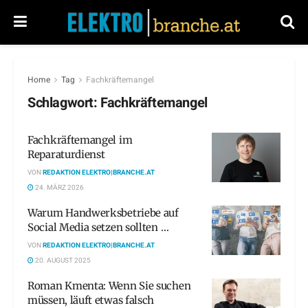
Home
Tag
Fachkräftemangel
Schlagwort:
Fachkräftemangel
Fachkräftemangel im
Reparaturdienst
VON
REDAKTION ELEKTRO|BRANCHE.AT
24. MÄRZ 2026
Warum Handwerksbetriebe auf
Social Media setzen sollten …
VON
REDAKTION ELEKTRO|BRANCHE.AT
20. AUGUST 2025
Roman Kmenta: Wenn Sie suchen
müssen, läuft etwas falsch