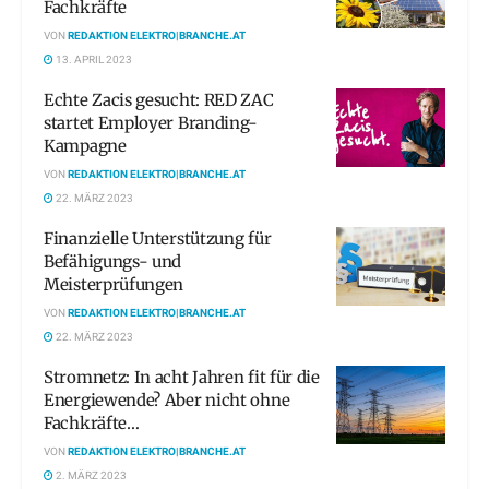
Fachkräfte
VON
REDAKTION ELEKTRO|BRANCHE.AT
13. APRIL 2023
Echte Zacis gesucht: RED ZAC
startet Employer Branding-
Kampagne
VON
REDAKTION ELEKTRO|BRANCHE.AT
22. MÄRZ 2023
Finanzielle Unterstützung für
Befähigungs- und
Meisterprüfungen
VON
REDAKTION ELEKTRO|BRANCHE.AT
22. MÄRZ 2023
Stromnetz: In acht Jahren fit für die
Energiewende? Aber nicht ohne
Fachkräfte…
VON
REDAKTION ELEKTRO|BRANCHE.AT
2. MÄRZ 2023