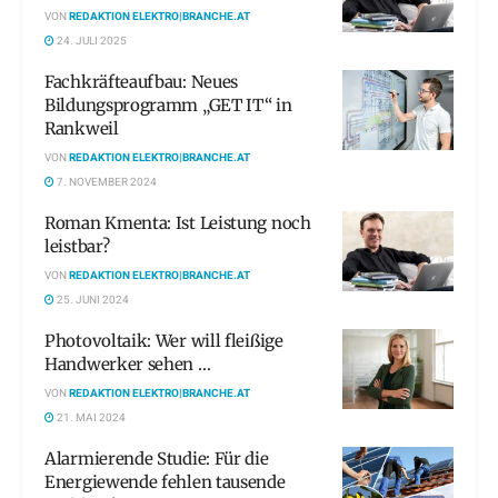
VON
REDAKTION ELEKTRO|BRANCHE.AT
24. JULI 2025
Fachkräfteaufbau: Neues
Bildungsprogramm „GET IT“ in
Rankweil
VON
REDAKTION ELEKTRO|BRANCHE.AT
7. NOVEMBER 2024
Roman Kmenta: Ist Leistung noch
leistbar?
VON
REDAKTION ELEKTRO|BRANCHE.AT
25. JUNI 2024
Photovoltaik: Wer will fleißige
Handwerker sehen …
VON
REDAKTION ELEKTRO|BRANCHE.AT
21. MAI 2024
Alarmierende Studie: Für die
Energiewende fehlen tausende