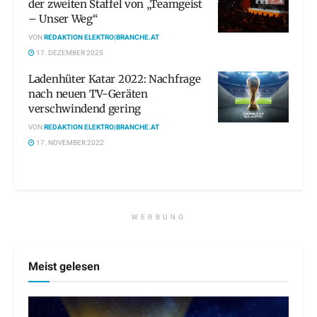
der zweiten Staffel von „Teamgeist
– Unser Weg“
VON
REDAKTION ELEKTRO|BRANCHE.AT
17. DEZEMBER 2025
Ladenhüter Katar 2022: Nachfrage
nach neuen TV-Geräten
verschwindend gering
VON
REDAKTION ELEKTRO|BRANCHE.AT
17. NOVEMBER 2022
WERBUNG
Meist gelesen