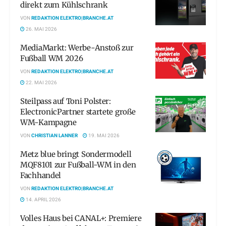
direkt zum Kühlschrank
VON
REDAKTION ELEKTRO|BRANCHE.AT
26. MAI 2026
MediaMarkt: Werbe-Anstoß zur
Fußball WM 2026
VON
REDAKTION ELEKTRO|BRANCHE.AT
22. MAI 2026
Steilpass auf Toni Polster:
ElectronicPartner startete große
WM-Kampagne
VON
CHRISTIAN LANNER
19. MAI 2026
Metz blue bringt Sondermodell
MQF8101 zur Fußball-WM in den
Fachhandel
VON
REDAKTION ELEKTRO|BRANCHE.AT
14. APRIL 2026
Volles Haus bei CANAL+: Premiere