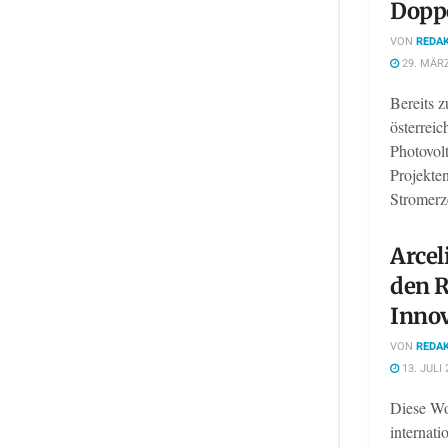
Dopp
VON
REDAK
29. MÄRZ
Bereits z
österreic
Photovol
Projekten
Stromerz
Arcel
den R
Inno
VON
REDAK
13. JULI 
Diese Wo
internat