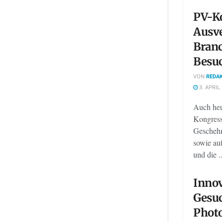
PV-Ko
Ausv
Bran
Besu
VON
REDAK
3. APRIL
Auch heu
Kongress 
Geschehn
sowie au
und die ..
Innov
Gesuc
Photo