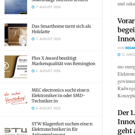
und zuku
7. AUGUST 2026
Vora
Das Smarthome tarnt sich als
begei
Holzlatte
Inno
7. AUGUST 2026
VON
REDAK
12. MÄRZ
Plus X Award bestätigt
Markenqualität von Remington
mo energ
6. AUGUST 2026
Elektrot
gewinnen
Radwegen
MEC electronics sucht eine:n
Konzepte
Elektroniker:in oder SMD-
Techniker:in
6. AUGUST 2026
Der 1
Inno
STW Klagenfurt suchen eine:n
Elektrotechniker:in für
geht 
Anlagenplanung