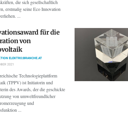
räften, die sich gesellschaftlich
n, erstmalig seine Eco Innovation
rliehen. ...
ationsaward für die
ration von
voltaik
TION ELEKTRO|BRANCHE.AT
BER 2021
rreichische Technologieplattform
aik (TPPV) ist Initiatorin und
terin des Awards, der die geschickte
tzung von umweltfreundlicher
tromerzeugung und
funktion ...