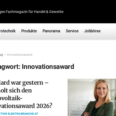
ges Fachmagazin für Handel & Gewerbe
rotechnik
Produkte
Panorama
Service
Jobbörse
ag
Innovationsaward
agwort:
Innovationsaward
ard war gestern –
olt sich den
voltaik-
vationsaward 2026?
TION ELEKTRO|BRANCHE.AT