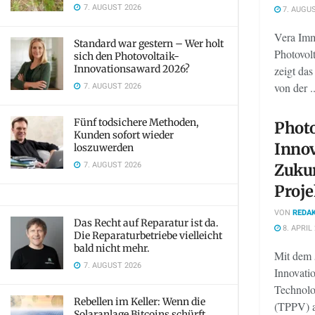
7. AUGUST 2026
7. AUGUS
Vera Immi
Standard war gestern – Wer holt
Photovol
sich den Photovoltaik-
Innovationsaward 2026?
zeigt da
7. AUGUST 2026
von der ..
Fünf todsichere Methoden,
Photo
Kunden sofort wieder
Innov
loszuwerden
7. AUGUST 2026
Zuku
Proje
VON
REDAK
Das Recht auf Reparatur ist da.
8. APRIL
Die Reparaturbetriebe vielleicht
bald nicht mehr.
Mit dem 5
7. AUGUST 2026
Innovatio
Technolog
Rebellen im Keller: Wenn die
(TPPV) a
Solaranlage Bitcoins schürft