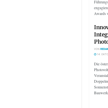
Führungsk
engagiere
Awards ve
Innov
Integ
Photo
VON
REDAK
14. OKTO
Die öste
Photovolt
Veranstal
Doppelnu
Sonnens
Bauwerks