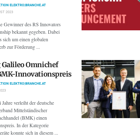
TION ELEKTRO|BRANCHE.AT
ST 2023
ie Gewinner des RS Innovators
ship bekannt gegeben. Dabei
s sich um einen globalen
rb zur Förderung ...
 Galileo Omnichef
BMK-Innovationspreis
TION ELEKTRO|BRANCHE.AT
2023
 Jahre verleiht der deutsche
rband Mittelständischer
achhandel (BMK) einen
nspreis. In der Kategorie
äte konnte sich in diesem ...