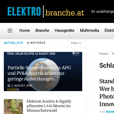
Ihr unabhängi
Home
Branche
Hausgeräte
Multimedia
Elekt
AKTUELLSTE
BEITRÄGE
Filter
Home
T
Schl
Partielle Sonnenfinsternis: APG
und PV&B Austria sehen nur
geringe Auswirkungen
Stand
7. AUGUST 2026
Wer h
Photo
Elektron Austria & Signify
Inno
pflanzten 1.441 Bäume im
Klimaschutzwald
VON
REDAK