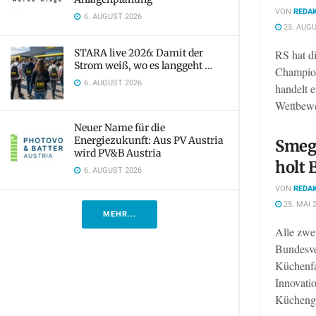
VON
REDAK
6. AUGUST 2026
23. AUGU
STARA live 2026: Damit der
RS hat d
Strom weiß, wo es langgeht …
Champion
6. AUGUST 2026
handelt e
Wettbewe
Neuer Name für die
Energiezukunft: Aus PV Austria
Smeg
wird PV&B Austria
holt 
6. AUGUST 2026
VON
REDAK
25. MAI 
MEHR...
Alle zwei
Bundesve
Küchenf
Innovatio
Küchenger