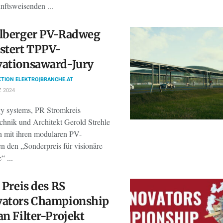
nftsweisenden ...
rlberger PV-Radweg
stert TPPV-
vationsaward-Jury
TION ELEKTRO|BRANCHE.AT
 2024
y systems, PR Stromkreis
echnik und Architekt Gerold Strehle
 mit ihren modularen PV-
 den „Sonderpreis für visionäre
“ ...
. Preis des RS
vators Championship
an Filter-Projekt