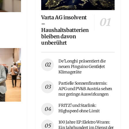
Varta AG insolvent
–
Haushaltsbatterien
bleiben davon
unberührt
De’Longhi präsentiert die
neuen Pinguino GentleJet
Klimageräte
Partielle Sonnenfinsternis:
APG und PV&B Austria sehen
nur geringe Auswirkungen
FRITZ! und Starlink:
Highspeed ohne Limit
100 Jahre EP:Elektro Wrann:
Ein Jahrhundert im Dienst der