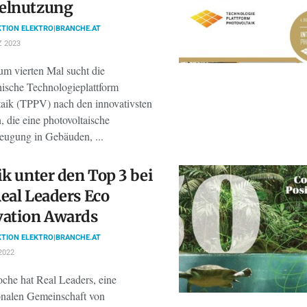
elnutzung
TION ELEKTRO|BRANCHE.AT
 2023
um vierten Mal sucht die
hische Technologieplattform
taik (TPPV) nach den innovativsten
, die eine photovoltaische
eugung in Gebäuden, ...
ik unter den Top 3 bei
eal Leaders Eco
vation Awards
TION ELEKTRO|BRANCHE.AT
2022
che hat Real Leaders, eine
ionalen Gemeinschaft von