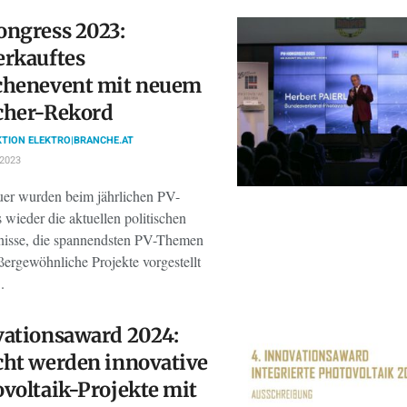
ngress 2023:
erkauftes
chenevent mit neuem
cher-Rekord
TION ELEKTRO|BRANCHE.AT
 2023
er wurden beim jährlichen PV-
wieder die aktuellen politischen
isse, die spannendsten PV-Themen
ßergewöhnliche Projekte vorgestellt
.
ationsaward 2024:
ht werden innovative
voltaik-Projekte mit