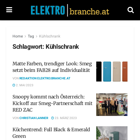
Home
Tag
Kühlschrank
Schlagwort:
Kühlschrank
Matte Farben, trendiger Look: Smeg
setzt beim FAB28 auf Individualität
VON
REDAKTION ELEKTRO|BRANCHE.AT
2. MAI 2023
Snoopy kommt nach Österreich:
Kickoff zur Smeg-Partnerschaft mit
RED ZAC
VON
CHRISTIAN LANNER
23. MÄRZ 2023
Küchentrend: Full Black & Emerald
Green