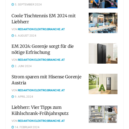
5. SEPTEMBER 2024
Coole Tischtennis EM 2024 mit
Liebherr
VON
REDAKTION ELEKTRO|BRANCHE.AT
6. AUGUST 2024
EM 2024: Gorenje sorgt für die
nötige Erfrischung
VON
REDAKTION ELEKTRO|BRANCHE.AT
2. JUNI 2024
Strom sparen mit Hisense Gorenje
Austria
VON
REDAKTION ELEKTRO|BRANCHE.AT
9. APRIL 2024
Liebherr: Vier Tipps zum
Kühlschrank-Frühjahrsputz
VON
REDAKTION ELEKTRO|BRANCHE.AT
14. FEBRUAR 2024