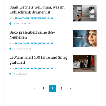
Dank Liebherr weiß man, was im
Kühlschrank drinnen ist
VON
REDAKTION ELEKTRO|BRANCHE.AT
25. OKTOBER 2023
Beko präsentiert seine IFA-
Neuheiten
VON
REDAKTION ELEKTRO|BRANCHE.AT
31. AUGUST 2023
Le Mans feiert 100 Jahre und Smeg
gratuliert
VON
REDAKTION ELEKTRO|BRANCHE.AT
13. JULI 2023
1
2
3