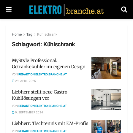
Home
Tag
Kühlschrank
Schlagwort:
Kühlschrank
MyStyle Professional:
Getränkekühler im eigenen Design
VON
REDAKTION ELEKTRO|BRANCHE.AT
29. APRIL 2025
Liebherr stellt neue Gastro-
Kühllösungen vor
VON
REDAKTION ELEKTRO|BRANCHE.AT
9. SEPTEMBER 2024
Liebherr: Tischtennis mit EM-Profis
VON
REDAKTION ELEKTRO|BRANCHE.AT