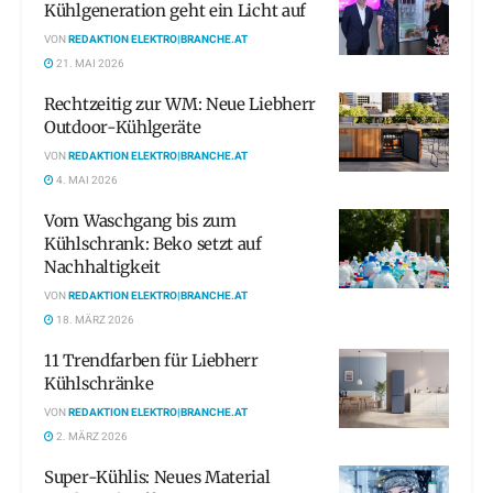
Kühlgeneration geht ein Licht auf
VON
REDAKTION ELEKTRO|BRANCHE.AT
21. MAI 2026
Rechtzeitig zur WM: Neue Liebherr
Outdoor-Kühlgeräte
VON
REDAKTION ELEKTRO|BRANCHE.AT
4. MAI 2026
Vom Waschgang bis zum
Kühlschrank: Beko setzt auf
Nachhaltigkeit
VON
REDAKTION ELEKTRO|BRANCHE.AT
18. MÄRZ 2026
11 Trendfarben für Liebherr
Kühlschränke
VON
REDAKTION ELEKTRO|BRANCHE.AT
2. MÄRZ 2026
Super-Kühlis: Neues Material