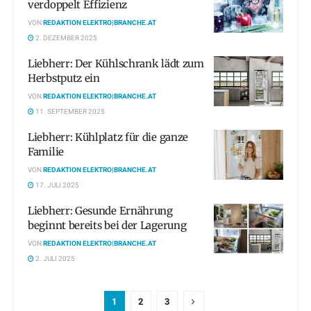
verdoppelt Effizienz
VON
REDAKTION ELEKTRO|BRANCHE.AT
2. DEZEMBER 2025
Liebherr: Der Kühlschrank lädt zum
Herbstputz ein
VON
REDAKTION ELEKTRO|BRANCHE.AT
11. SEPTEMBER 2025
Liebherr: Kühlplatz für die ganze
Familie
VON
REDAKTION ELEKTRO|BRANCHE.AT
17. JULI 2025
Liebherr: Gesunde Ernährung
beginnt bereits bei der Lagerung
VON
REDAKTION ELEKTRO|BRANCHE.AT
2. JULI 2025
1
2
3