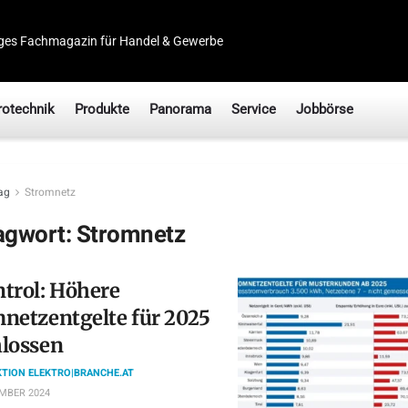
ges Fachmagazin für Handel & Gewerbe
rotechnik
Produkte
Panorama
Service
Jobbörse
ag
Stromnetz
agwort:
Stromnetz
trol: Höhere
netzentgelte für 2025
lossen
TION ELEKTRO|BRANCHE.AT
MBER 2024