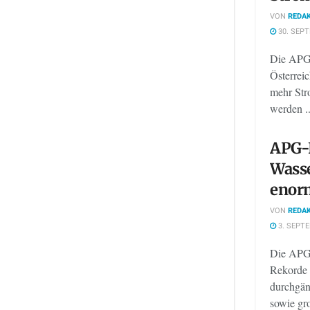
VON
REDAK
30. SEP
Die APG-
Österrei
mehr Stro
werden ..
APG-F
Wasse
enorm
VON
REDAK
3. SEPT
Die APG-
Rekorde 
durchgän
sowie gro