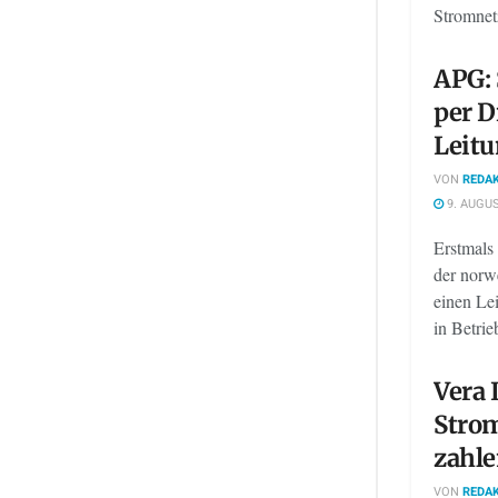
Stromnetz
APG: 
per D
Leit
VON
REDAK
9. AUGUS
Erstmals 
der norw
einen Lei
in Betrie
Vera 
Stro
zahle
VON
REDAK