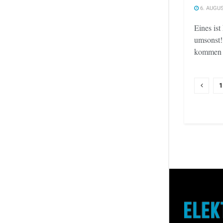
6. AUGUS
Eines ist
umsonst!
kommen hi
1