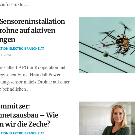
infrastruktur. ...
Sensoreninstallation
rohne auf aktiven
ungen
TION ELEKTRO|BRANCHE.AT
T 2024
installiert APG in Kooperation mit
egischen Firma Heimdall Power
tungssensor mittels Drohne auf einer
b befindlichen ...
Immitzer:
mnetzausbau – Wie
n wir die Zeche?
TION ELEKTRO|BRANCHE.AT