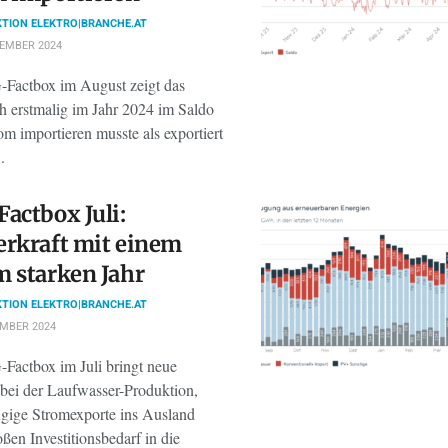
TION ELEKTRO|BRANCHE.AT
TEMBER 2024
Factbox im August zeigt das
ch erstmalig im Jahr 2024 im Saldo
m importieren musste als exportiert
.
actbox Juli:
rkraft mit einem
 starken Jahr
TION ELEKTRO|BRANCHE.AT
EMBER 2024
Factbox im Juli bringt neue
bei der Laufwasser-Produktion,
gige Stromexporte ins Ausland
ßen Investitionsbedarf in die