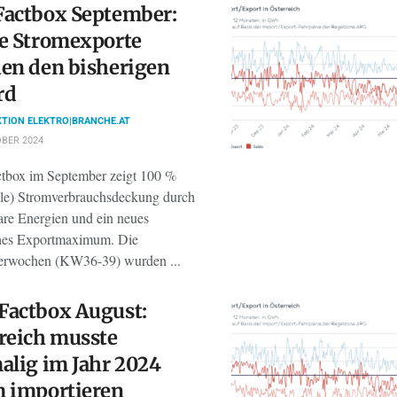
Factbox September:
e Stromexporte
en den bisherigen
rd
TION ELEKTRO|BRANCHE.AT
BER 2024
box im September zeigt 100 %
elle) Stromverbrauchsdeckung durch
are Energien und ein neues
ches Exportmaximum. Die
erwochen (KW36-39) wurden ...
Factbox August:
reich musste
alig im Jahr 2024
m importieren