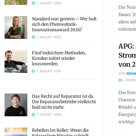
7. AUGUST 2026
Die Netz
Jänner 2
Standard war gestern – Wer holt
allem auf
sich den Photovoltaik-
reduzier
Innovationsaward 2026?
7. AUGUST 2026
APG: 
Fünf todsichere Methoden,
Strom
Kunden sofort wieder
von 2
loszuwerden
7. AUGUST 2026
VON
REDAK
5. DEZEM
Das Erre
Das Recht auf Reparatur ist da.
Österreic
Die Reparaturbetriebe vielleicht
Bündel a
bald nicht mehr.
Energies
7. AUGUST 2026
wichtige 
Rebellen im Keller: Wenn die
Solaranlage Bitcoins schürft