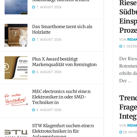
Riese
7. AUGUST 2026
Südb
Einsp
Das Smarthome tarnt sich als
Proz
Holzlatte
7. AUGUST 2026
VON
REDAK
3. DEZEM
Der Rie
Plus X Award bestätigt
Markenqualität von Remington
Rotenturm
6. AUGUST 2026
erhöht di
Der ...
MEC electronics sucht eine:n
Trend
Elektroniker:in oder SMD-
Techniker:in
Frage
6. AUGUST 2026
Integ
STW Klagenfurt suchen eine:n
VON
REDAK
Elektrotechniker:in für
28. NOV
Anlagenplanung