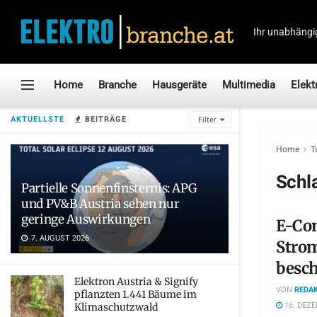
Ihr unabhängi
Home
Branche
Hausgeräte
Multimedia
Elekt
AKTUELLSTE
BEITRÄGE
Filter
Home
T
Schl
Partielle Sonnenfinsternis: APG
und PV&B Austria sehen nur
geringe Auswirkungen
E-Con
7. AUGUST 2026
Strom
besch
Elektron Austria & Signify
VON
REDAK
pflanzten 1.441 Bäume im
16. DEZE
Klimaschutzwald