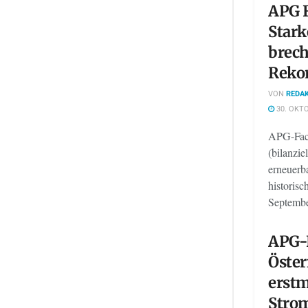
APG 
Stark
brech
Reko
VON
REDAK
30. OKTO
APG-Fact
(bilanzi
erneuerb
historis
Septemb
APG-
Öster
erstm
Stro