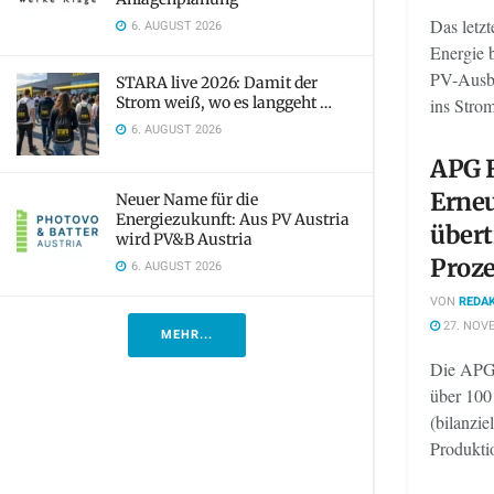
Das letz
6. AUGUST 2026
Energie b
PV-Ausba
STARA live 2026: Damit der
Strom weiß, wo es langgeht …
ins Strom
6. AUGUST 2026
APG F
Erne
Neuer Name für die
Energiezukunft: Aus PV Austria
übert
wird PV&B Austria
Proz
6. AUGUST 2026
VON
REDAK
27. NOV
MEHR...
Die APG-
über 100
(bilanzie
Produktio