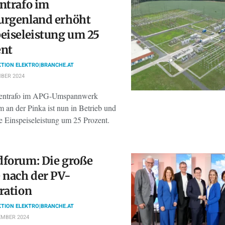
ntrafo im
urgenland erhöht
eiseleistung um 25
ent
TION ELEKTRO|BRANCHE.AT
BER 2024
sentrafo im APG-Umspannwerk
 an der Pinka ist nun in Betrieb und
e Einspeiseleistung um 25 Prozent.
forum: Die große
 nach der PV-
ration
TION ELEKTRO|BRANCHE.AT
EMBER 2024