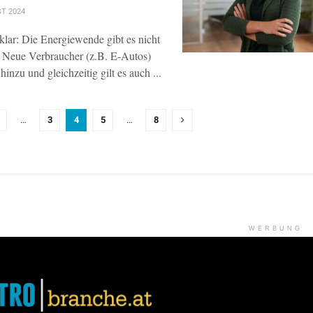
T 2024
 klar: Die Energiewende gibt es nicht
 Neue Verbraucher (z.B. E-Autos)
nzu und gleichzeitig gilt es auch ...
…
3
4
5
…
8
WERBUNG