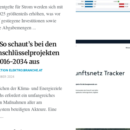
entgelte für Strom werden sich mit
025 größtenteils erhöhen, was vor
 gestiegene Investitionen sowie
te Abgabemengen ...
So schaut’s bei den
schlüsselprojekten
016-2034 aus
TION ELEKTRO|BRANCHE.AT
BER 2024
ichen der Klima- und Energieziele
hs erfordert ein umfangreiches
n Maßnahmen aller am
ystem beteiligten Akteure. Eine
...