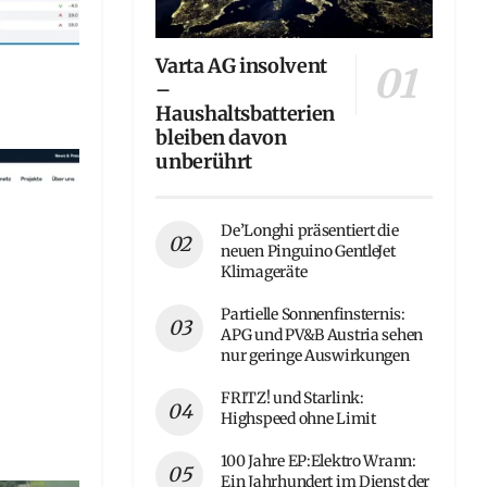
Varta AG insolvent
–
Haushaltsbatterien
bleiben davon
unberührt
De’Longhi präsentiert die
neuen Pinguino GentleJet
Klimageräte
Partielle Sonnenfinsternis:
APG und PV&B Austria sehen
nur geringe Auswirkungen
FRITZ! und Starlink:
Highspeed ohne Limit
100 Jahre EP:Elektro Wrann:
Ein Jahrhundert im Dienst der