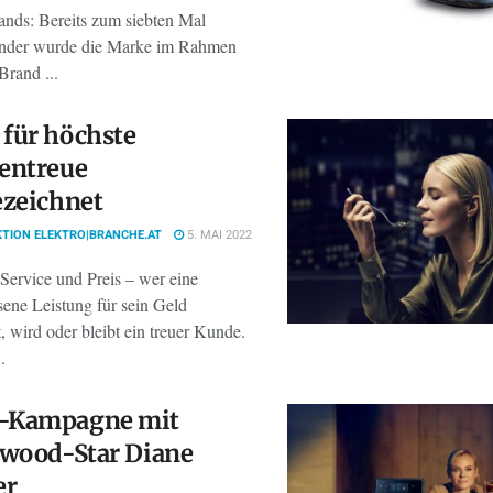
ands: Bereits zum siebten Mal
nder wurde die Marke im Rahmen
Brand ...
für höchste
entreue
ezeichnet
TION ELEKTRO|BRANCHE.AT
5. MAI 2022
 Service und Preis – wer eine
ene Leistung für sein Geld
 wird oder bleibt ein treuer Kunde.
.
Kampagne mit
ywood-Star Diane
er