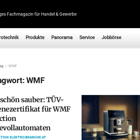
ges Fachmagazin für Handel & Gewerbe
rotechnik
Produkte
Panorama
Service
Jobbörse
ag
WMF
agwort:
WMF
schön sauber: TÜV-
nezertifikat für WMF
ction
evollautomaten
TION ELEKTRO|BRANCHE.AT