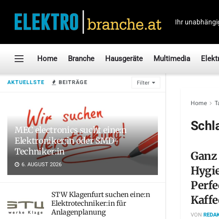
Ihr unabhängi
Home
Branche
Hausgeräte
Multimedia
Elekt
AKTUELLSTE
BEITRÄGE
Filter
Home
T
Schl
MEC electronics sucht eine:n
Elektroniker:in oder SMD-
Techniker:in
Ganz 
6. AUGUST 2026
Hygie
Perfe
STW Klagenfurt suchen eine:n
Kaffe
Elektrotechniker:in für
Anlagenplanung
VON
REDAK