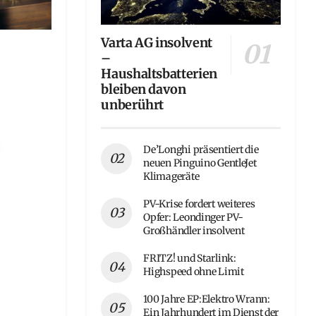
Varta AG insolvent
–
Haushaltsbatterien
bleiben davon
unberührt
De’Longhi präsentiert die
neuen Pinguino GentleJet
Klimageräte
PV-Krise fordert weiteres
Opfer: Leondinger PV-
Großhändler insolvent
FRITZ! und Starlink:
Highspeed ohne Limit
100 Jahre EP:Elektro Wrann:
Ein Jahrhundert im Dienst der