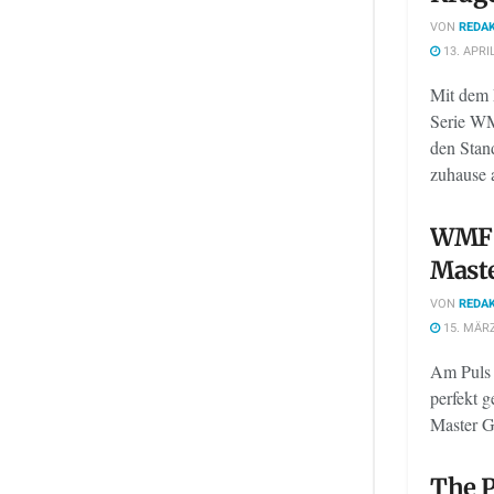
VON
REDAK
13. APRI
Mit dem 
Serie WM
den Stan
zuhause a
WMF 
Maste
VON
REDAK
15. MÄRZ
Am Puls 
perfekt g
Master Gr
The 