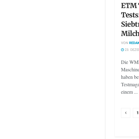
ETM 
Test
Sieb
Milc
VON
REDAK
23. DEZE
Die WMF 
Maschine
haben be
Testmaga
einem ...
1