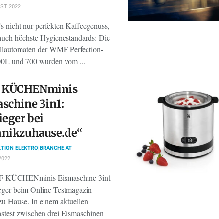
ST 2022
’s nicht nur perfekten Kaffeegenuss,
auch höchste Hygienestandards: Die
llautomaten der WMF Perfection-
00L und 700 wurden vom ...
KÜCHENminis
schine 3in1:
ieger bei
hnikzuhause.de“
TION ELEKTRO|BRANCHE.AT
2022
 KÜCHENminis Eismaschine 3in1
sieger beim Online-Testmagazin
zu Hause. In einem aktuellen
hstest zwischen drei Eismaschinen