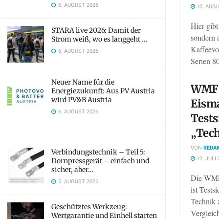
6. AUGUST 2026
10. AUGU
Hier gibt
STARA live 2026: Damit der
sondern 
Strom weiß, wo es langgeht …
Kaffeevo
6. AUGUST 2026
Serien 8
Neuer Name für die
WMF 
Energiezukunft: Aus PV Austria
wird PV&B Austria
Eisma
6. AUGUST 2026
Tests
„Tec
VON
REDAK
Verbindungstechnik – Teil 5:
12. JULI 
Dornpressgerät – einfach und
sicher, aber…
Die WMF
5. AUGUST 2026
ist Test
Technik 
Geschütztes Werkzeug:
Vergleic
Wertgarantie und Einhell starten