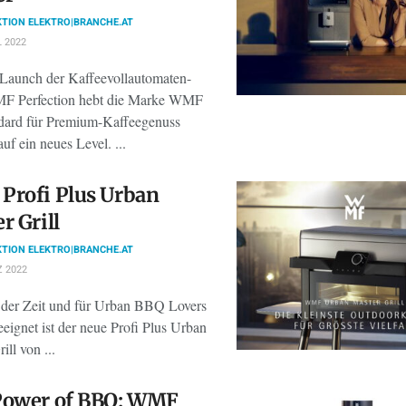
TION ELEKTRO|BRANCHE.AT
L 2022
Launch der Kaffeevollautomaten-
F Perfection hebt die Marke WMF
dard für Premium-Kaffeegenuss
uf ein neues Level. ...
Profi Plus Urban
r Grill
TION ELEKTRO|BRANCHE.AT
 2022
der Zeit und für Urban BBQ Lovers
eeignet ist der neue Profi Plus Urban
ill von ...
Power of BBQ: WMF