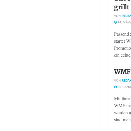
grillt
VON
REDAK
14. MÄRZ
Passend 
startet 
Promotio
ein echtes
WMF 
VON
REDAK
26. JANU
Mit ihrer
WMF ins 
werden a
sind mehr