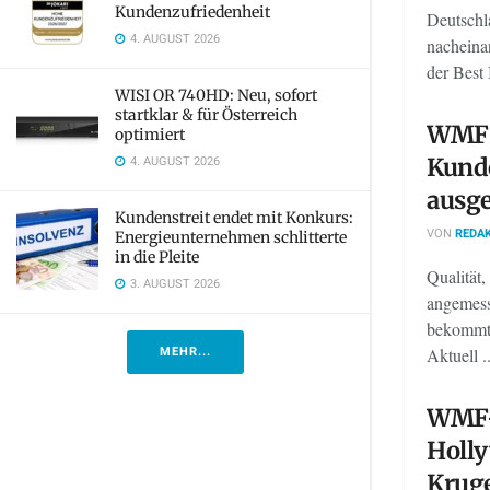
Kundenzufriedenheit
Deutschl
4. AUGUST 2026
nacheina
der Best 
WISI OR 740HD: Neu, sofort
startklar & für Österreich
WMF 
optimiert
4. AUGUST 2026
Kund
ausg
Kundenstreit endet mit Konkurs:
VON
REDAK
Energieunternehmen schlitterte
in die Pleite
Qualität,
3. AUGUST 2026
angemess
bekommt,
MEHR...
Aktuell ..
WMF-
Holl
Krug