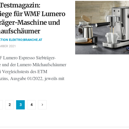
Testmagazin:
siege für WMF Lumero
träger-Maschine und
haufschäumer
TION ELEKTRO|BRANCHE.AT
MBER 2021
Lumero Espresso Siebträger-
 und der Lumero Milchaufschäumer
i Vergleichstests des ETM
zins, Ausgabe 01/2022, jeweils mit
2
3
4