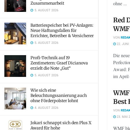
ohne ...
Zusammenarbeit
5. AUGUST 2026
Red D
Batteriespeicher bei PV-Anlagen:
WMF 
Neue Haftungsfallen für
Errichter, Betreiber & Versicherer
VON
REDAK
5. AUGUST 2026
22. JUNI
Die neu
Profi-Technik auf 19
Perfecti
Zentimetern: Graef Dicianova
erzielt die Note „Gut“
Award: P
5. AUGUST 2026
im April 
Wie sich eine
WMF i
Beleuchtungssanierung auch
Best 
ohne Förderpolster lohnt
4. AUGUST 2026
VON
REDAK
23. MAI 
Jokari schnappt sich den Plus X
WMF blei
Award für hohe