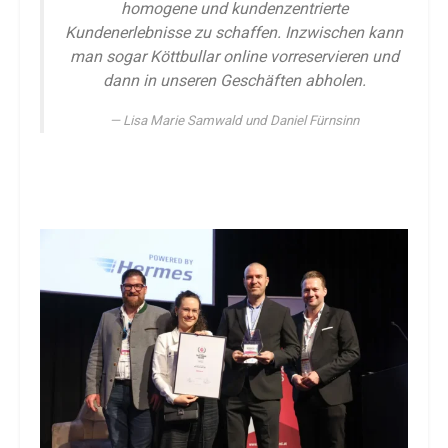
homogene und kundenzentrierte
Kundenerlebnisse zu schaffen. Inzwischen kann
man sogar Köttbullar online vorreservieren und
dann in unseren Geschäften abholen.
Lisa Marie Samwald und Daniel Fürnsinn