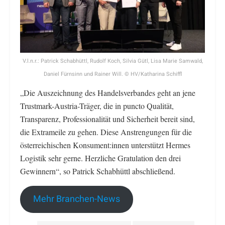
V.l.n.r.: Patrick Schabhüttl, Rudolf Koch, Silvia Gütl, Lisa Marie Samwald,
Daniel Fürnsinn und Rainer Will. © HV/Katharina Schiffl
„Die Auszeichnung des Handelsverbandes geht an jene
Trustmark-Austria-Träger, die in puncto Qualität,
Transparenz, Professionalität und Sicherheit bereit sind,
die Extrameile zu gehen. Diese Anstrengungen für die
österreichischen Konsument:innen unterstützt Hermes
Logistik sehr gerne. Herzliche Gratulation den drei
Gewinnern“, so Patrick Schabhüttl abschließend.
Mehr Branchen-News