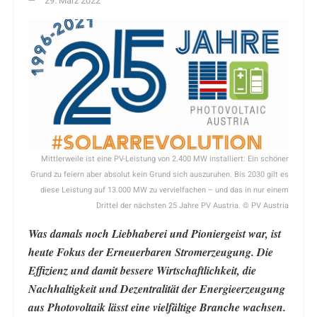
29. März 2022
Mittlerweile ist eine PV-Leistung von 2.400 MW installiert: Ein schöner
Grund zu feiern aber absolut kein Grund sich auszuruhen. Bis 2030 gilt es
diese Leistung auf 13.000 MW zu vervielfachen – und das in nur einem
Drittel der nächsten 25 Jahre PV Austria. © PV Austria
Was damals noch Liebhaberei und Pioniergeist war, ist
heute Fokus der Erneuerbaren Stromerzeugung. Die
Effizienz und damit bessere Wirtschaftlichkeit, die
Nachhaltigkeit und Dezentralität der Energieerzeugung
aus Photovoltaik lässt eine vielfältige Branche wachsen.