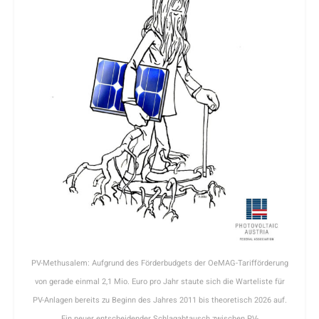
PV-Methusalem: Aufgrund des Förderbudgets der OeMAG-Tarifförderung
von gerade einmal 2,1 Mio. Euro pro Jahr staute sich die Warteliste für
PV-Anlagen bereits zu Beginn des Jahres 2011 bis theoretisch 2026 auf.
Ein neuer entscheidender Schlagabtausch zwischen PV-