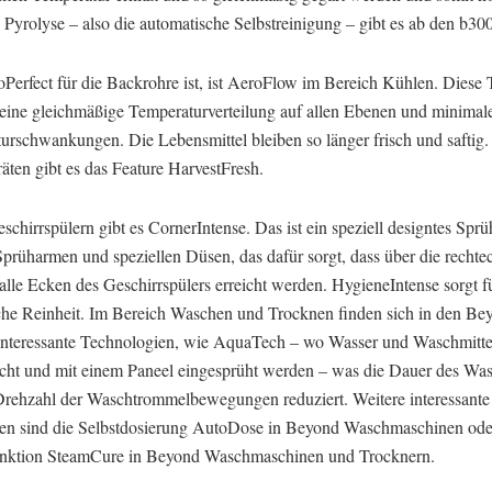
 Pyrolyse – also die automatische Selbstreinigung – gibt es ab den b30
Perfect für die Backrohre ist, ist AeroFlow im Bereich Kühlen. Diese
r eine gleichmäßige Temperaturverteilung auf allen Ebenen und minimal
urschwankungen. Die Lebensmittel bleiben so länger frisch und saftig
äten gibt es das Feature HarvestFresh.
schirrspülern gibt es CornerIntense. Das ist ein speziell designtes Sp
Sprüharmen und speziellen Düsen, das dafür sorgt, dass über die rechte
alle Ecken des Geschirrspülers erreicht werden. HygieneIntense sorgt f
che Reinheit. Im Bereich Waschen und Trocknen finden sich in den Be
interessante Technologien, wie AquaTech – wo Wasser und Waschmitte
cht und mit einem Paneel eingesprüht werden – was die Dauer des Wa
Drehzahl der Waschtrommelbewegungen reduziert. Weitere interessante
en sind die Selbstdosierung AutoDose in Beyond Waschmaschinen ode
ktion SteamCure in Beyond Waschmaschinen und Trocknern.