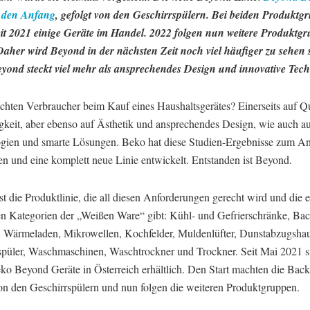
 den Anfang
, gefolgt von den Geschirrspülern. Bei beiden Produktg
seit 2021 einige Geräte im Handel. 2022 folgen nun weitere Produktg
Daher wird Beyond in der nächsten Zeit noch viel häufiger zu sehen 
eyond steckt viel mehr als ansprechendes Design und innovative Tec
chten Verbraucher beim Kauf eines Haushaltsgerätes? Einerseits auf Qu
gkeit, aber ebenso auf Ästhetik und ansprechendes Design, wie auch a
gien und smarte Lösungen. Beko hat diese Studien-Ergebnisse zum An
 und eine komplett neue Linie entwickelt. Entstanden ist Beyond.
t die Produktlinie, die all diesen Anforderungen gerecht wird und die e
en Kategorien der „Weißen Ware“ gibt: Kühl- und Gefrierschränke, Bac
, Wärmeladen, Mikrowellen, Kochfelder, Muldenlüfter, Dunstabzugsha
spüler, Waschmaschinen, Waschtrockner und Trockner. Seit Mai 2021 s
eko Beyond Geräte in Österreich erhältlich. Den Start machten die Back
von den Geschirrspülern und nun folgen die weiteren Produktgruppen.