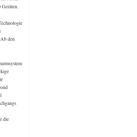
0 Geräten.
 Technologie
e
. Ab den
rüharmsystem
ckige
ür
yond
l
schgangs
r die