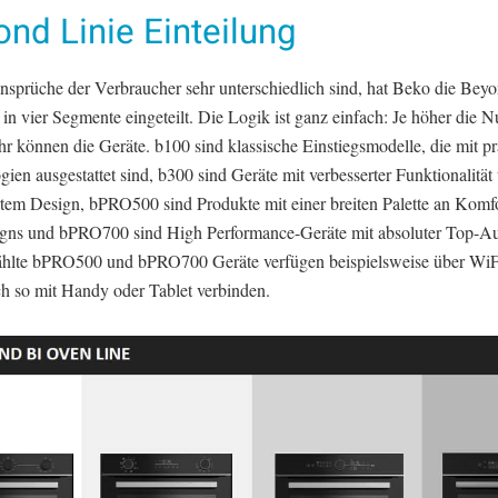
nd Linie Einteilung
nsprüche der Verbraucher sehr unterschiedlich sind, hat Beko die Bey
in vier Segmente eingeteilt. Die Logik ist ganz einfach: Je höher die 
r können die Geräte. b100 sind klassische Einstiegsmodelle, die mit p
ien ausgestattet sind, b300 sind Geräte mit verbesserter Funktionalität
rtem Design, bPRO500 sind Produkte mit einer breiten Palette an Komf
gns und bPRO700 sind High Performance-Geräte mit absoluter Top-Au
lte bPRO500 und bPRO700 Geräte verfügen beispielsweise über WiF
ch so mit Handy oder Tablet verbinden.