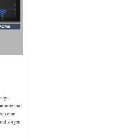
sign,
gonomie und
ben eine
 und sorgen