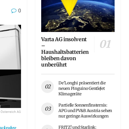
0
Varta AG insolvent
–
Haushaltsbatterien
bleiben davon
unberührt
De’Longhi präsentiert die
neuen Pinguino GentleJet
Klimageräte
Partielle Sonnenfinsternis:
APG und PV&B Austria sehen
 Österreich AG
nur geringe Auswirkungen
ackrohre
FRITZ! und Starlink: