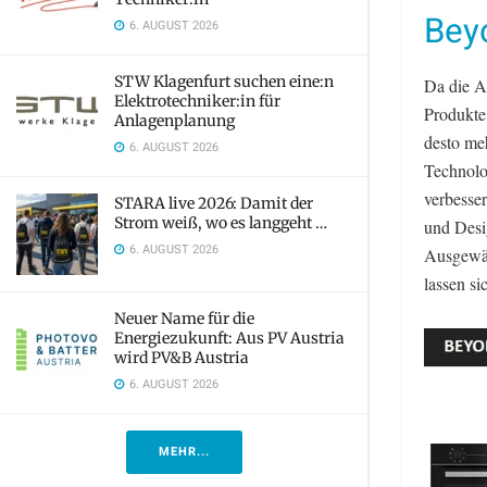
Beyo
6. AUGUST 2026
STW Klagenfurt suchen eine:n
Da die A
Elektrotechniker:in für
Produkte 
Anlagenplanung
desto meh
6. AUGUST 2026
Technolog
verbesse
STARA live 2026: Damit der
Strom weiß, wo es langgeht …
und Desi
6. AUGUST 2026
Ausgewäh
lassen si
Neuer Name für die
Energiezukunft: Aus PV Austria
wird PV&B Austria
6. AUGUST 2026
MEHR...