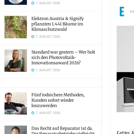
7. AUGUST 2026
vo
Elektron Austria & Signify
pflanzten 1.441 Bäume im
Klimaschutzwald
7. AUGUST 2026
Standard war gestern – Wer holt
sich den Photovoltaik-
Innovationsaward 2026?
7. AUGUST 2026
Fünf todsichere Methoden,
Kunden sofort wieder
loszuwerden
7. AUGUST 2026
Das Recht auf Reparatur ist da.
Letztes 
Die Reparaturbetriebe vielleicht