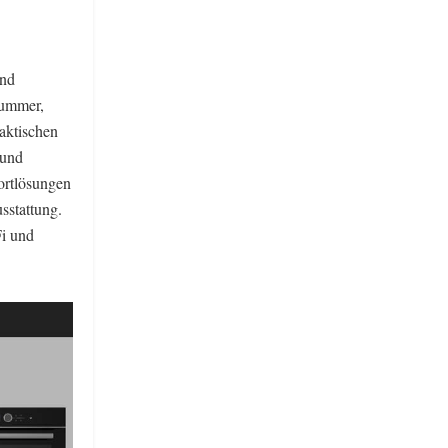
ond
Nummer,
raktischen
 und
ortlösungen
sstattung.
i und