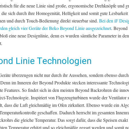
ristisch für die neue Linie sind große, ergonomische Drehknöpfe und g
 die sich durch ihre Homogenität, Helligkeit und somit gute Lesbarkeit
nen und durch Touch-Bedienung direkt steuerbar sind.
Bei den iF Des
den gleich vier Geräte der Beko Beyond Linie ausgezeichnet
. Beyond i
 bloß eine neue Designlinie, denn es wurden sämtliche Parameter in de
t.
ond Linie Technologien
eräte überzeugen nicht nur durch ihr Aussehen, sondern ebenso durch
Denn im Inneren der Beyond Produkte stecken interessante Technolog
nte Features. So findet sich in den meisten Beyond Backrohren die innov
ct-Technologie. Inspiriert von Flugzeugturbinen wurde der Ventilator 
t, dass die Luft gleichmäßig im Ofen zirkuliert. Ebenso wurde ein Alg
 Temperaturkontrolle geschaffen. Dadurch herrscht im gesamten Innen
rohrs die gleiche Temperatur. Das sorgt dafür, dass die Speisen exakt 
ten Temperatur erhitzt und so gleichmäßig gegart werden und somit n