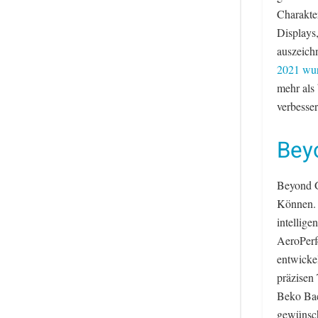
Charakte
Displays,
auszeich
2021 wur
mehr als
verbesser
Bey
Beyond G
Können. 
intellige
AeroPerfe
entwickel
präzisen
Beko Back
gewünsch