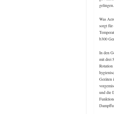
gelingen.
Was Aero
sorgt fü
Temperat
b300 Ger
In den Ge
mit drei 
Rotation 
hygienis
Geräten 
vorgemis
und die 
Funktion
Dampffun