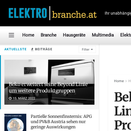
Ihr unabhängi
Home
Branche
Hausgeräte
Multimedia
Elekt
AKTUELLSTE
BEITRÄGE
Filter
Home
H
Beko erweitert seine Beyond Linie
um weitere Produktgruppen
Be
15. MÄRZ 2022
Li
Partielle Sonnenfinsternis: APG
Pr
und PV&B Austria sehen nur
geringe Auswirkungen