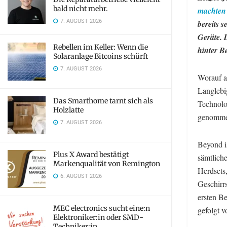
bald nicht mehr.
machten
7. AUGUST 2026
bereits 
Geräte. 
Rebellen im Keller: Wenn die
hinter B
Solaranlage Bitcoins schürft
7. AUGUST 2026
Worauf a
Langlebi
Das Smarthome tarnt sich als
Technolo
Holzlatte
genommen
7. AUGUST 2026
Beyond is
Plus X Award bestätigt
sämtlich
Markenqualität von Remington
Herdsets
6. AUGUST 2026
Geschirr
ersten B
MEC electronics sucht eine:n
gefolgt 
Elektroniker:in oder SMD-
Techniker:in