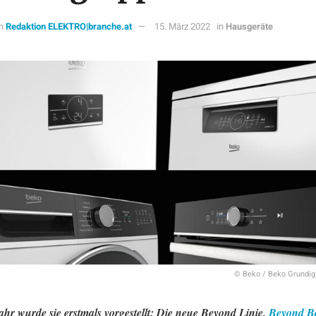
n
Redaktion ELEKTRO|branche.at
15. März 2022
in
Hausgeräte
© Beko / Beko Grundig
Jahr wurde sie erstmals vorgestellt: Die neue Beyond Linie.
Beyond B