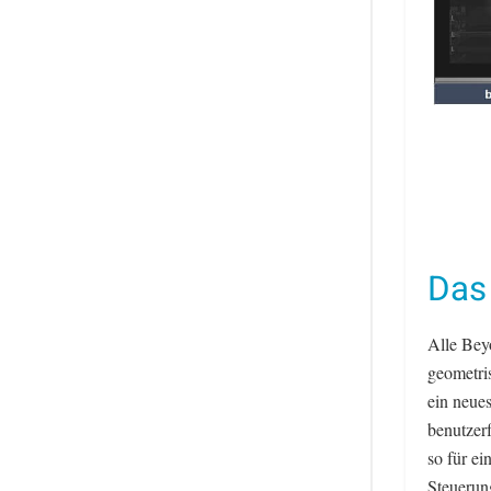
Das
Alle Beyo
geometri
ein neue
benutzer
so für ei
Steuerun