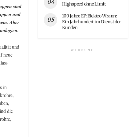
Highspeed ohne Limit
ruppen sind
ruppen und
100 Jahre EP:Elektro Wrann:
Ein Jahrhundert im Dienst der
sein. Aber
Kunden
hnologien.
alität und
WERBUNG
uf neue
lass
s in
krohre,
uben,
ind die
rohre,