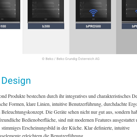
© Beko / Beko Grundig Österreich AG
 Design
nd Produkte bestechen durch ihr integratives und charakteristisches De
sche Formen, klare Linien, intuitive Benutzerführung, durchdachte Er
s Beleuchtungskonzept. Die Geräte sehen nicht nur gut aus, sondern ha
freundliche Bedienoberfläche, sind mit modernen Features ausgestattet
n stimmiges Erscheinungsbild in der Küche. Klar definierte, intuitive
gselemente erleichtern die Benutzerführung.