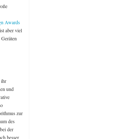
roße
ign Awards
st aber viel
n Geräten
 ihr
ien und
ative
so
orithmus zur
raum des
bei der
och besser