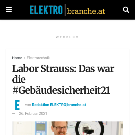
WERBUNG
Home
Elektrotechnik
Labor Strauss: Das war
die
#Gebäudesicherheit21
von
Redaktion ELEKTRO|branche.at
26. Februar 2021