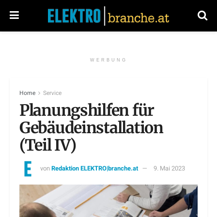
WERBUNG
Home
Service
Planungshilfen für
Gebäudeinstallation
(Teil IV)
von
Redaktion ELEKTRO|branche.at
9. Mai 2023