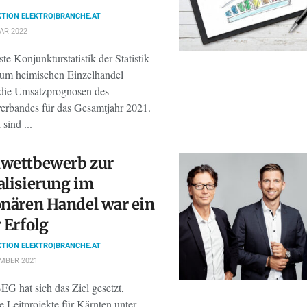
TION ELEKTRO|BRANCHE.AT
AR 2022
te Konjunkturstatistik der Statistik
zum heimischen Einzelhandel
t die Umsatzprognosen des
erbandes für das Gesamtjahr 2021.
sind ...
nwettbewerb zur
alisierung im
onären Handel war ein
r Erfolg
TION ELEKTRO|BRANCHE.AT
MBER 2021
G hat sich das Ziel gesetzt,
e Leitprojekte für Kärnten unter