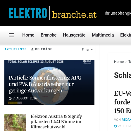
Ihr unabhängi
Home
Branche
Hausgeräte
Multimedia
Elekt
AKTUELLSTE
BEITRÄGE
Filter
Home
T
Schl
Partielle Sonnenfinsternis: APG
und PV&B Austria sehen nur
geringe Auswirkungen
EU-Vo
7. AUGUST 2026
forde
150 E
Elektron Austria & Signify
VON
REDAK
pflanzten 1.441 Bäume im
22. FEBR
Klimaschutzwald