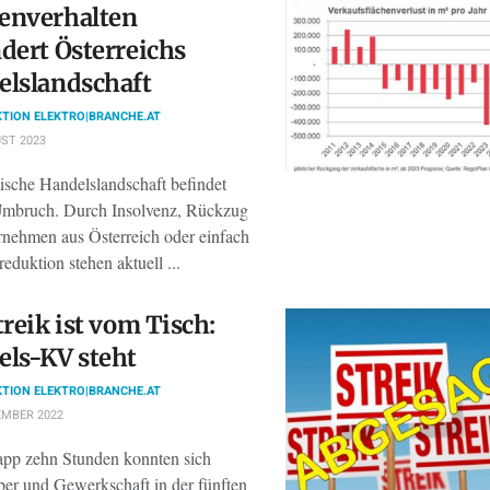
enverhalten
dert Österreichs
lslandschaft
TION ELEKTRO|BRANCHE.AT
ST 2023
ische Handelslandschaft befindet
Umbruch. Durch Insolvenz, Rückzug
rnehmen aus Österreich oder einfach
lreduktion stehen aktuell ...
treik ist vom Tisch:
ls-KV steht
TION ELEKTRO|BRANCHE.AT
EMBER 2022
pp zehn Stunden konnten sich
ber und Gewerkschaft in der fünften