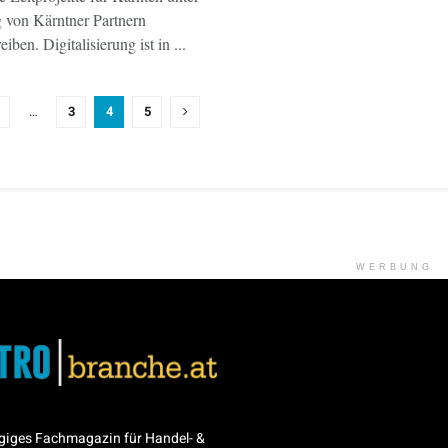
 von Kärntner Partnern
eiben. Digitalisierung ist in ...
…
3
4
5
WERBUNG
giges Fachmagazin für Handel- &