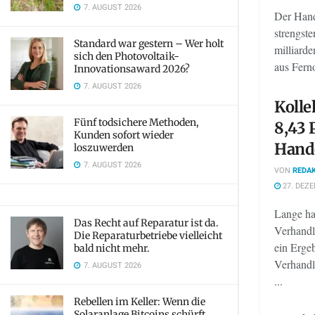
7. AUGUST 2026
Der Hand
strengste
Standard war gestern – Wer holt
milliard
sich den Photovoltaik-
aus Ferno
Innovationsaward 2026?
7. AUGUST 2026
Kolle
Fünf todsichere Methoden,
8,43 
Kunden sofort wieder
Hande
loszuwerden
7. AUGUST 2026
VON
REDAK
27. DEZE
Lange hat
Das Recht auf Reparatur ist da.
Verhandl
Die Reparaturbetriebe vielleicht
ein Erge
bald nicht mehr.
Verhandl
7. AUGUST 2026
...
Rebellen im Keller: Wenn die
Solaranlage Bitcoins schürft