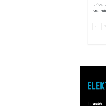
Einbezug
voranzutr
1
Ihr unabhän