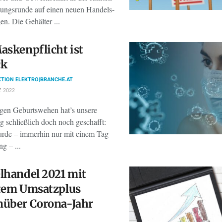
ungsrunde auf einen neuen Handels-
n. Die Gehälter ...
askenpflicht ist
ck
TION ELEKTRO|BRANCHE.AT
 2022
gen Geburtswehen hat’s unsere
g schließlich doch noch geschafft:
rde – immerhin nur mit einem Tag
g – ...
lhandel 2021 mit
htem Umsatzplus
nüber Corona-Jahr