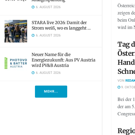
Österrei
6. AUGUST 2026
zeigen d
beim Onl
STARA live 2026: Damit der
wird im 
Strom weiß, wo es langgeht …
6. AUGUST 2026
Tag d
Öster
Neuer Name für die
Energiezukunft: Aus PV Austria
Hande
wird PV&B Austria
Schn
6. AUGUST 2026
VON
REDAK
9. OKTO
MEHR...
Bei der 
der am 5
Congress
Regio