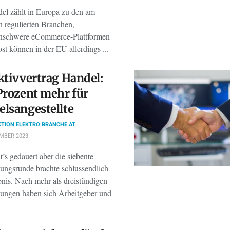
el zählt in Europa zu den am
n regulierten Branchen,
enschwere eCommerce-Plattformen
st können in der EU allerdings ...
ktivvertrag Handel:
Prozent mehr für
lsangestellte
TION ELEKTRO|BRANCHE.AT
MBER 2023
’s gedauert aber die siebente
ungsrunde brachte schlussendlich
bnis. Nach mehr als dreistündigen
ungen haben sich Arbeitgeber und