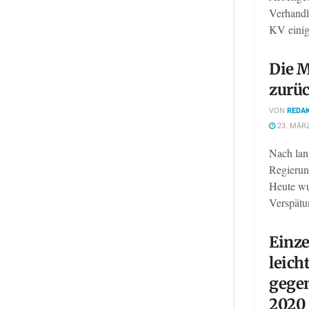
Verhandl
KV einige
Die M
zurü
VON
REDAK
23. MÄRZ
Nach lan
Regierun
Heute wu
Verspätun
Einze
leic
gege
2020