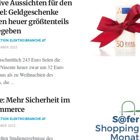
ive Aussichten für den
el: Geldgeschenke
n heuer größtenteils
egeben
TION ELEKTRO|BRANCHE.AT
MBER 2023
schnittlich 243 Euro fielen die
Präsente heuer zwar um 32 Euro
 aus als zu Weihnachten des
 die ...
e: Mehr Sicherheit im
mmerce
TION ELEKTRO|BRANCHE.AT
BER 2023
ellen Studienergebnisse des