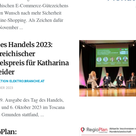
chischen E-Commerce-Gütezeichens
en Wunsch nach mehr Sicherheit
ine-Shopping. Als Zeichen dafür
November ...
es Handels 2023:
reichischer
lspreis für Katharina
eider
TION ELEKTRO|BRANCHE.AT
BER 2023
19. Ausgabe des Tag des Handels,
. und 6. Oktober 2023 im Toscana
 Gmunden stattfand, ...
Plan: