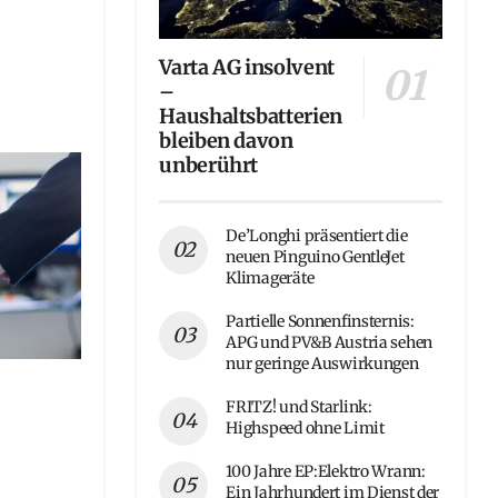
Varta AG insolvent
–
Haushaltsbatterien
bleiben davon
unberührt
De’Longhi präsentiert die
neuen Pinguino GentleJet
Klimageräte
Partielle Sonnenfinsternis:
APG und PV&B Austria sehen
nur geringe Auswirkungen
FRITZ! und Starlink:
Highspeed ohne Limit
100 Jahre EP:Elektro Wrann:
Ein Jahrhundert im Dienst der