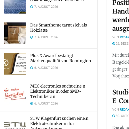
Posit
7. AUGUST 2026
Hand
werde
Das Smarthome tarnt sich als
ausg
Holzlatte
7. AUGUST 2026
VON
REDAK
26. DEZE
Mit durch
Plus X Award bestätigt
Markenqualität von Remington
Bargeld-
6. AUGUST 2026
geringer
Vorjahres,
MEC electronics sucht eine:n
Studi
Elektroniker:in oder SMD-
Techniker:in
E-Co
6. AUGUST 2026
VON
REDAK
30. OKTO
STW Klagenfurt suchen eine:n
Elektrotechniker:in für
Die aktu
Anlagenplanung