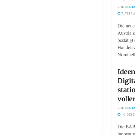
VON
REDAK
7. FEBRU
Die neues
Austria 
bestätig
Handelsv
Nominell 
Idee
Digit
stati
volle
VON
REDAK
14. DEZE
Die BABE
innovativ