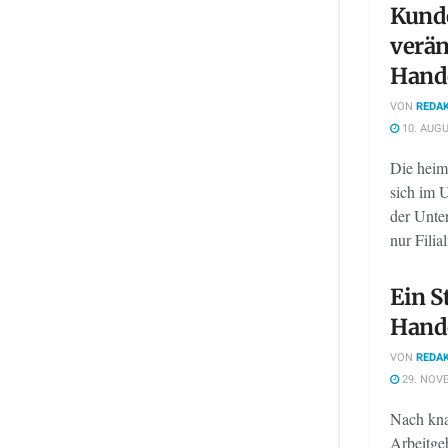
Kund
verän
Hande
VON
REDAK
10. AUGU
Die heim
sich im 
der Unte
nur Filia
Ein S
Hande
VON
REDAK
29. NOV
Nach kna
Arbeitge