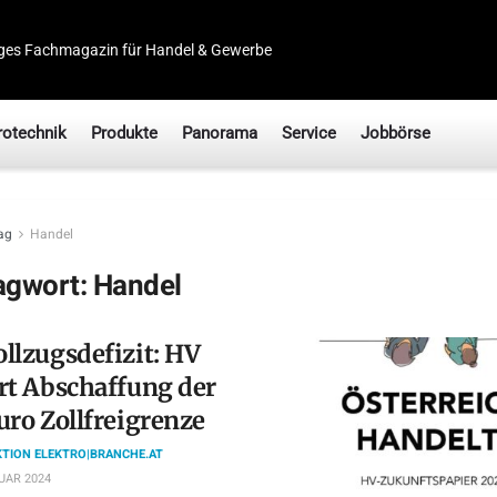
ges Fachmagazin für Handel & Gewerbe
rotechnik
Produkte
Panorama
Service
Jobbörse
ag
Handel
agwort:
Handel
llzugsdefizit: HV
rt Abschaffung der
uro Zollfreigrenze
TION ELEKTRO|BRANCHE.AT
UAR 2024