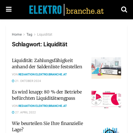
Home
Tag
Liquidität
Schlagwort:
Liquidität
Liquidität: Zahlungsfähigkeit
anhand der Saldenliste feststellen
VON
REDAKTION ELEKTRO|BRANCHE.AT
21. OKTOBER 2024
Es wird knapp: 80 % der Betriebe
befürchten Liquiditätsengpass
VON
REDAKTION ELEKTRO|BRANCHE.AT
27. APRIL 2022
Wie beurteilen Sie Ihre finanzielle
Lage?