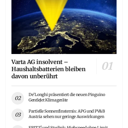
Varta AG insolvent –
Haushaltsbatterien bleiben
davon unberührt
De’Longhi präsentiert die neuen Pinguino
GentleJet Klimageräte
Partielle Sonnenfinsternis: APG und PV&B
Austria sehen nur geringe Auswirkungen
FRITZ! und Starlink: Highspeed ohne Limit