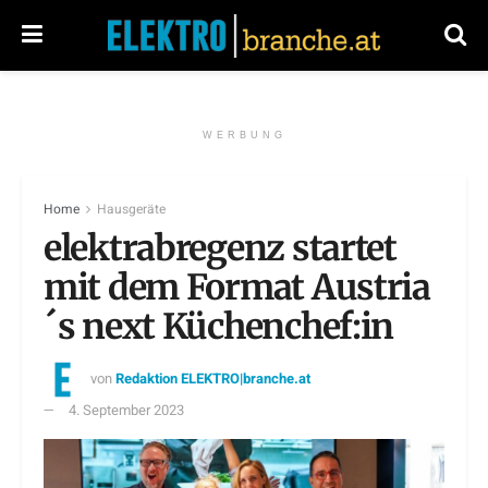
WERBUNG
Home
Hausgeräte
elektrabregenz startet
mit dem Format Austria
´s next Küchenchef:in
von
Redaktion ELEKTRO|branche.at
4. September 2023