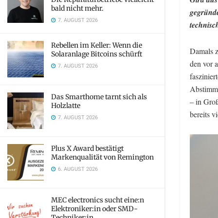
bald nicht mehr.
gegründe
7. AUGUST 2026
technisc
Rebellen im Keller: Wenn die
Damals zu
Solaranlage Bitcoins schürft
den vor 
7. AUGUST 2026
faszinier
Abstimmu
Das Smarthome tarnt sich als
– in Gro
Holzlatte
bereits v
7. AUGUST 2026
Plus X Award bestätigt
Markenqualität von Remington
6. AUGUST 2026
MEC electronics sucht eine:n
Elektroniker:in oder SMD-
Techniker:in