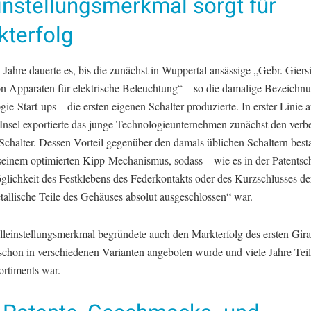
instellungsmerkmal sorgt für
kterfolg
 Jahre dauerte es, bis die zunächst in Wuppertal ansässige „Gebr. Giers
on Apparaten für elektrische Beleuchtung“ – so die damalige Bezeichn
ie-Start-ups – die ersten eigenen Schalter produzierte. In erster Linie a
 Insel exportierte das junge Technologieunternehmen zunächst den verb
Schalter. Dessen Vorteil gegenüber den damals üblichen Schaltern best
seinem optimierten Kipp-Mechanismus, sodass – wie es in der Patentsch
glichkeit des Festklebens des Federkontakts oder des Kurzschlusses de
tallische Teile des Gehäuses absolut ausgeschlossen“ war.
lleinstellungsmerkmal begründete auch den Markterfolg des ersten Gira
 schon in verschiedenen Varianten angeboten wurde und viele Jahre Teil
ortiments war.