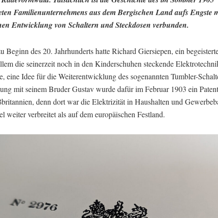
ten Familienunternehmens aus dem Bergischen Land aufs Engste m
hen Entwicklung von Schaltern und Steckdosen verbunden.
 Beginn des 20. Jahrhunderts hatte Richard Giersiepen, ein begeisterter
allem die seinerzeit noch in den Kinderschuhen steckende Elektrotechni
te, eine Idee für die Weiterentwicklung des sogenannten Tumbler-Schalte
ng mit seinem Bruder Gustav wurde dafür im Februar 1903 ein Patent
ßbritannien, denn dort war die Elektrizität in Haushalten und Gewerbeb
iel weiter verbreitet als auf dem europäischen Festland.