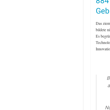
884
Geb
Das ziem
bildete 
Es begrü
Technolo
Innovatio
B
a
Nu