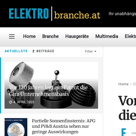
Ihr unabhängi
Home
Branche
Hausgeräte
Multimedia
Elekt
AKTUELLSTE
BEITRÄGE
Filter
Home
E
Vor 120 Jahren legt ein Patent die
Gira Unternehmensbasis
Vor
4. APRIL 2023
di
Partielle Sonnenfinsternis: APG
und PV&B Austria sehen nur
geringe Auswirkungen
vo