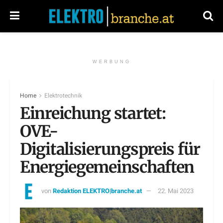
WERBUNG
Home
Elektrotechnik
Einreichung startet:
OVE-
Digitalisierungspreis für
Energiegemeinschaften
von
Redaktion ELEKTRO|branche.at
22. Mai 2023