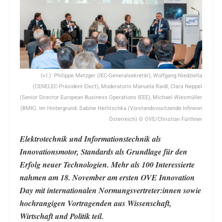
(v.l.): Philippe Metzger (IEC-Generalsekretär), Wolfgang Niedziella
(CENELEC-Präsident Elect), Moderatorin Manuela Raidl, Clara Neppel
(Senior Director European Business Operations IEEE), Michael Wiesmüller
(BMK). Im Hintergrund: Sabine Herlitschka (Vorstandsvositzende Infineon
Österreich) © OVE/Christian Fürthner
Elektrotechnik und Informationstechnik als
Innovationsmotor, Standards als Grundlage für den
Erfolg neuer Technologien. Mehr als 100 Interessierte
nahmen am 18. November am ersten OVE Innovation
Day mit internationalen Normungsvertreter:innen sowie
hochrangigen Vortragenden aus Wissenschaft,
Wirtschaft und Politik teil.