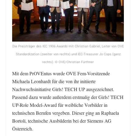
Die Preisträger des IEC 1906 Awards mit Christian Gabriel, Leiter von OVE
Standardization (zweiter von rechts) und IEC-Treasurer Jo Cops (ganz
rechts). © OVE/Christian Fürthner
Mit dem PrOVEntus wurde OVE Fem-Vorsitzende
Michaela Leonhardt für die von ihr initiierte
Nachwuchsinitiative Girls! TECH UP ausgezeichnet.
Passend dazu wurde außerdem erstmalig der Girls! TECH
UP-Role Model-Award für weibliche Vorbilder in
technischen Berufen vergeben. Dieser ging an Raphaela
Bortoli, technische Ausbilderin bei der Siemens AG
Österreich.