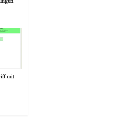
sungen
ff mit