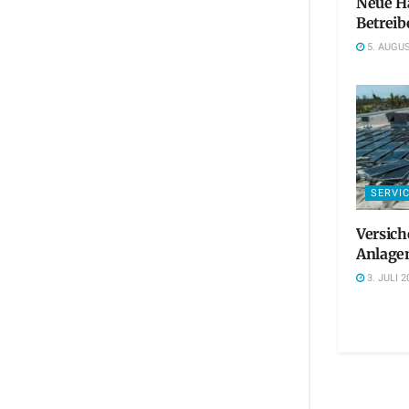
Neue Ha
Betreib
5. AUGUS
SERVI
Versich
Anlagen
3. JULI 2