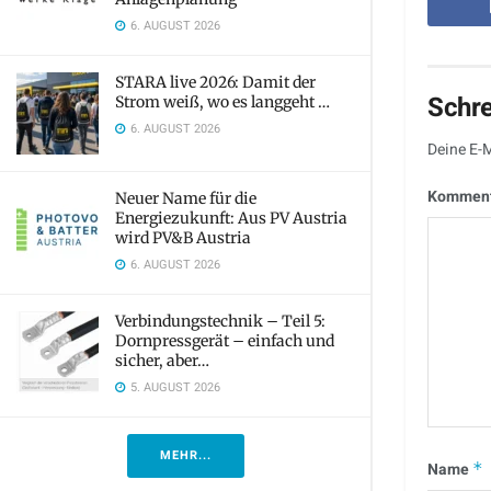
6. AUGUST 2026
STARA live 2026: Damit der
Schr
Strom weiß, wo es langgeht …
6. AUGUST 2026
Deine E-M
Kommen
Neuer Name für die
Energiezukunft: Aus PV Austria
wird PV&B Austria
6. AUGUST 2026
Verbindungstechnik – Teil 5:
Dornpressgerät – einfach und
sicher, aber…
5. AUGUST 2026
MEHR...
Name
*