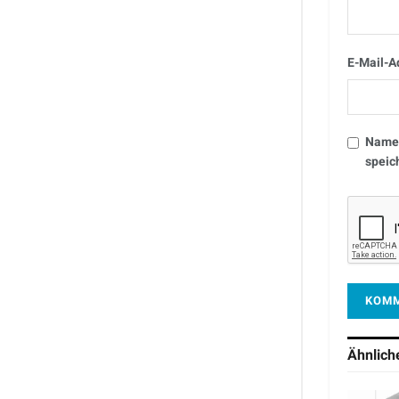
E-Mail-A
Name,
speic
Ähnlic