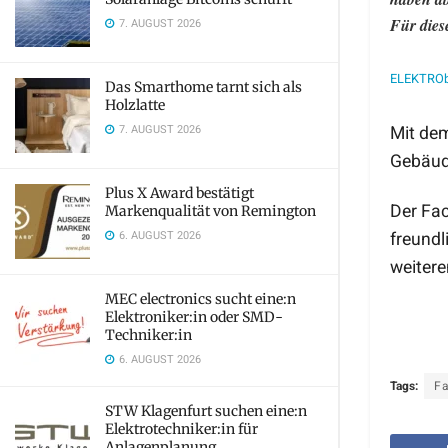
Für dies
7. AUGUST 2026
ELEKTRObr
Das Smarthome tarnt sich als
Holzlatte
7. AUGUST 2026
Mit dem
Gebäude
Plus X Award bestätigt
Der Fac
Markenqualität von Remington
6. AUGUST 2026
freundl
weitere
MEC electronics sucht eine:n
Elektroniker:in oder SMD-
Techniker:in
6. AUGUST 2026
Tags:
Fa
STW Klagenfurt suchen eine:n
Elektrotechniker:in für
Anlagenplanung