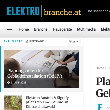
Ihr unabhängi
Home
Branche
Hausgeräte
Multimedia
Elekt
AKTUELLSTE
BEITRÄGE
Filter
Home
S
Planungshilfen für
Gebäudeinstallation (Teil IV)
Pl
6. JUNI 2023
Geb
Elektron Austria & Signify
pflanzten 1.441 Bäume im
Klimaschutzwald
vo