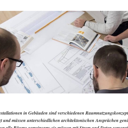
nstallationen in Gebäuden sind verschiedenen Raumnutzungskonzep
zt und müssen unterschiedlichen architektonischen Ansprüchen gen
er alle Räume gemeinsam: sie müssen mit Strom und Daten versorgt