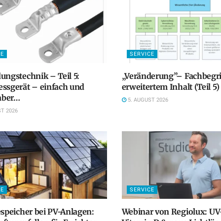
CE
SERVICE
ungstechnik – Teil 5:
„Veränderung”– Fachbegri
ssgerät – einfach und
erweitertem Inhalt (Teil 5)
 aber…
5. AUGUST 2026
T 2026
CE
SERVICE
espeicher bei PV-Anlagen:
Webinar von Regiolux: UV