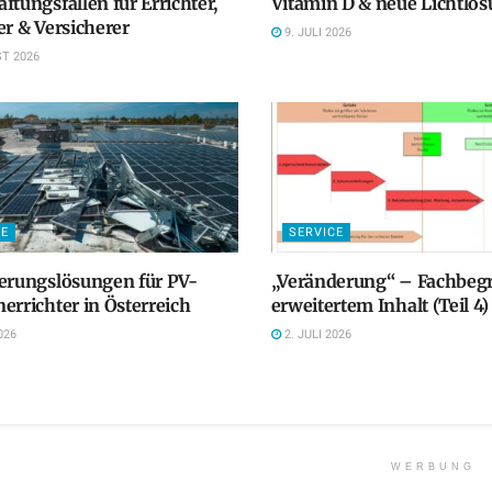
ftungsfallen für Errichter,
Vitamin D & neue Lichtlö
er & Versicherer
9. JULI 2026
T 2026
CE
SERVICE
erungslösungen für PV-
„Veränderung“ – Fachbegri
errichter in Österreich
erweitertem Inhalt (Teil 4)
026
2. JULI 2026
WERBUNG