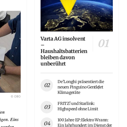
Varta AG insolvent
–
Haushaltsbatterien
bleiben davon
unberührt
De’Longhi präsentiert die
neuen Pinguino GentleJet
Klimageräte
© OBO
FRITZ! und Starlink:
Highspeed ohne Limit
ten
ügen. Eins
100 Jahre EP:Elektro Wrann:
Ein Jahrhundert im Dienst der
 werden.