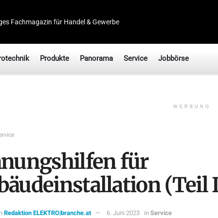
ges Fachmagazin für Handel & Gewerbe
rotechnik
Produkte
Panorama
Service
Jobbörse
WERBUNG
ervice
anungshilfen für
äudeinstallation (Teil 
n
Redaktion ELEKTRO|branche.at
6. Juni 2023
in
Service