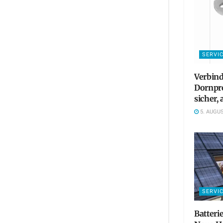
SERVI
Verbind
Dornpre
sicher,
5. AUGUS
SERVI
Batteri