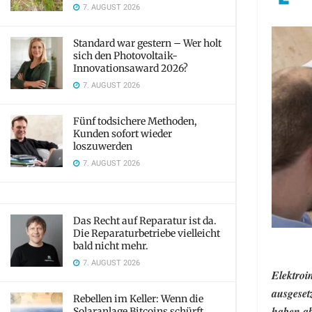
7. AUGUST 2026
Standard war gestern – Wer holt
sich den Photovoltaik-
Innovationsaward 2026?
7. AUGUST 2026
Fünf todsichere Methoden,
Kunden sofort wieder
loszuwerden
7. AUGUST 2026
Das Recht auf Reparatur ist da.
Die Reparaturbetriebe vielleicht
bald nicht mehr.
7. AUGUST 2026
Elektroi
ausgeset
Rebellen im Keller: Wenn die
haben ab
Solaranlage Bitcoins schürft