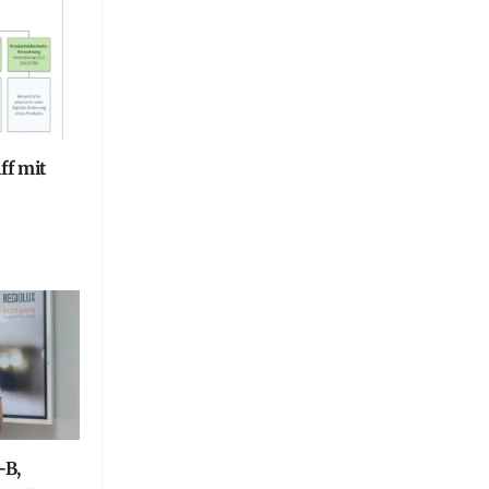
ff mit
-B,