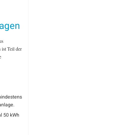
lagen
us
ist Teil der
e
mindestens
anlage.
al 50 kWh