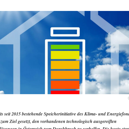
its seit 2015 bestehende Speicherinitiative des Klima- und Energiefon
 zum Ziel gesetzt, den vorhandenen technologisch ausgereiften
lösungen in Österreich zum Durchbruch zu verhelfen. Die heute star