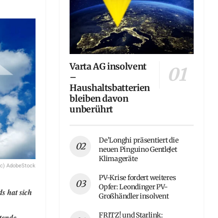
Varta AG insolvent
–
Haushaltsbatterien
bleiben davon
unberührt
De’Longhi präsentiert die
neuen Pinguino GentleJet
Klimageräte
(c) AdobeStock
PV-Krise fordert weiteres
Opfer: Leondinger PV-
ds hat sich
Großhändler insolvent
FRITZ! und Starlink:
tende