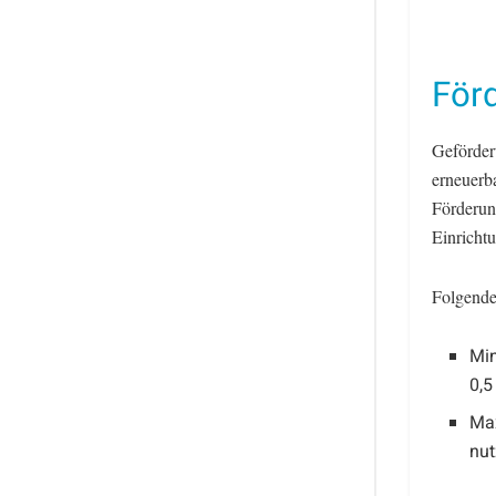
För
Geförder
erneuerb
Förderun
Einricht
Folgende 
Min
0,5
Max
nut