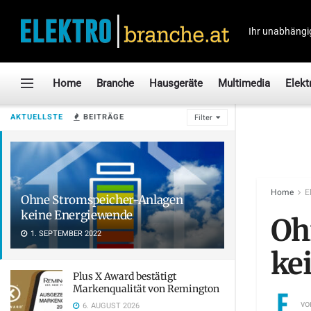
Ihr unabhängi
Home
Branche
Hausgeräte
Multimedia
Elekt
AKTUELLSTE
BEITRÄGE
Filter
Home
E
Ohne Stromspeicher-Anlagen
keine Energiewende
Oh
1. SEPTEMBER 2022
ke
Plus X Award bestätigt
Markenqualität von Remington
vo
6. AUGUST 2026