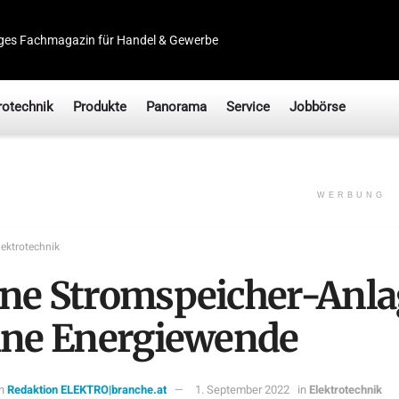
ges Fachmagazin für Handel & Gewerbe
rotechnik
Produkte
Panorama
Service
Jobbörse
WERBUNG
lektrotechnik
ne Stromspeicher-Anl
ine Energiewende
n
Redaktion ELEKTRO|branche.at
1. September 2022
in
Elektrotechnik