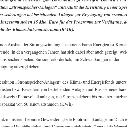
tion „Stromspeicher-Anlagen“ unterstützt die Errichtung neuer Spei
erweiterungen bei bestehenden Anlagen zur Erzeugung von erneuer
 Insgesamt stehen 15 Mio. Euro für das Programm zur Verfügung, do
eln des Klimaschutzministeriums (BMK).
ende Ausbau der Stromgewinnung aus erneuerbaren Energien ist Kerne
ende. In den vergangenen Jahren hat sich dabei aber auch gezeigt, wel
romspeicher spielen. Sie sind erforderlich, um Schwankungen in der
eugung auszugleichen.
eraktion „Stromspeicher-Anlagen“ des Klima- und Energiefonds unterst
rüsten bzw. Erweitern von bestehenden Anlagen auf Basis erneuerbare
ielsweise Photovoltaikanlagen, mit Stromspeichern bis zu einer nutzba
kapazität von 50 Kilowattstunden (KWh).
utzministerin Leonore Gewessler: „Jede Photovoltaikanlage am Dach is
Richtung Unabhängigkeit und Versorgungssicherheit. Ganz viele Mensc