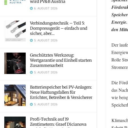
wird PV&B Austria
Förderak
6. AUGUST 2026
Speicher
Energie.
Verbindungstechnik – Teil 5:
Dornpressgerät – einfach und
den Mitt
sicher, aber…
5. AUGUST 2026
Der lauf
Energiew
Geschütztes Werkzeug:
Rolle St
Wertgarantie und Einhell starten
Zusammenarbeit
Stromerz
5. AUGUST 2026
Die Förd
Batteriespeicher bei PV-Anlagen:
das Nach
Neue Haftungsfallen für
wie beisp
Errichter, Betreiber & Versicherer
Speicher
5. AUGUST 2026
Profi-Technik auf 19
Klimasch
Zentimetern: Graef Dicianova
Schritt 