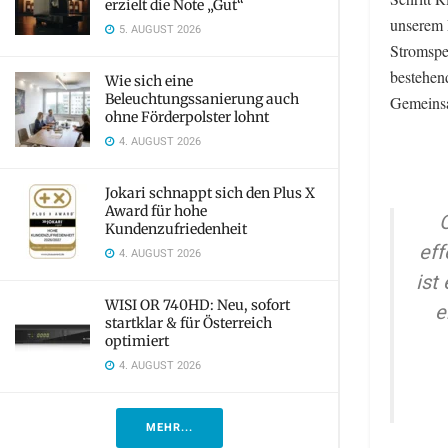
erzielt die Note „Gut“
unserem L
5. AUGUST 2026
Stromspe
bestehen
Wie sich eine
Beleuchtungssanierung auch
Gemeinsa
ohne Förderpolster lohnt
4. AUGUST 2026
Jokari schnappt sich den Plus X
Award für hohe
O
Kundenzufriedenheit
eff
4. AUGUST 2026
ist
WISI OR 740HD: Neu, sofort
e
startklar & für Österreich
optimiert
4. AUGUST 2026
MEHR...