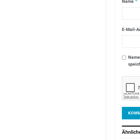
Name
*
E-Mail-A
Name,
speic
Ähnlic