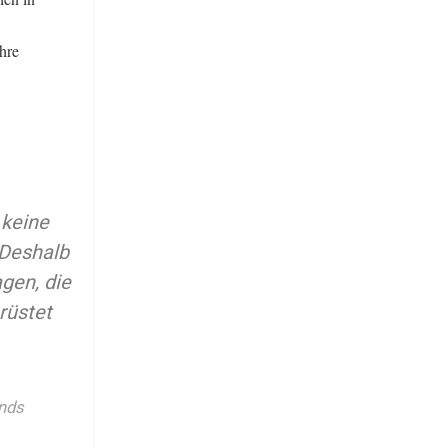
hre
 keine
 Deshalb
gen, die
rüstet
onds