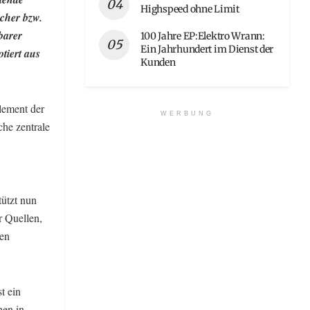
Highspeed ohne Limit
cher bzw.
barer
100 Jahre EP:Elektro Wrann:
Ein Jahrhundert im Dienst der
tiert aus
Kunden
lement der
WERBUNG
che zentrale
ützt nun
r Quellen,
ren
t ein
hen in