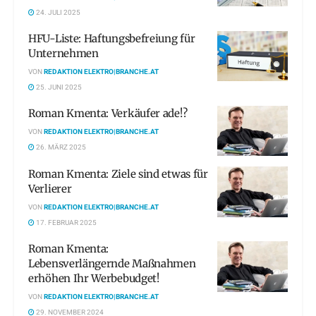
24. JULI 2025
HFU-Liste: Haftungsbefreiung für
Unternehmen
VON
REDAKTION ELEKTRO|BRANCHE.AT
25. JUNI 2025
Roman Kmenta: Verkäufer ade!?
VON
REDAKTION ELEKTRO|BRANCHE.AT
26. MÄRZ 2025
Roman Kmenta: Ziele sind etwas für
Verlierer
VON
REDAKTION ELEKTRO|BRANCHE.AT
17. FEBRUAR 2025
Roman Kmenta:
Lebensverlängernde Maßnahmen
erhöhen Ihr Werbebudget!
VON
REDAKTION ELEKTRO|BRANCHE.AT
29. NOVEMBER 2024