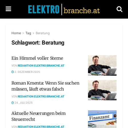
Home
Tag
Beratung
Schlagwort:
Beratung
Ein Himmel voller Sterne
VON
REDAKTION ELEKTRO|BRANCHE.AT
2. DEZEMBER 2025
Roman Kmenta: Wenn Sie suchen
müssen, läuft etwas falsch
VON
REDAKTION ELEKTRO|BRANCHE.AT
24. JULI 2025
Aktuelle Neuerungen beim
Steuerrecht
VON
REDAKTION ELEKTRO|BRANCHE.AT