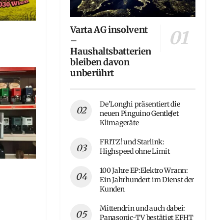
Varta AG insolvent
–
Haushaltsbatterien
bleiben davon
unberührt
De’Longhi präsentiert die
neuen Pinguino GentleJet
Klimageräte
FRITZ! und Starlink:
Highspeed ohne Limit
100 Jahre EP:Elektro Wrann:
Ein Jahrhundert im Dienst der
Kunden
Mittendrin und auch dabei:
Panasonic-TV bestätigt EFHT