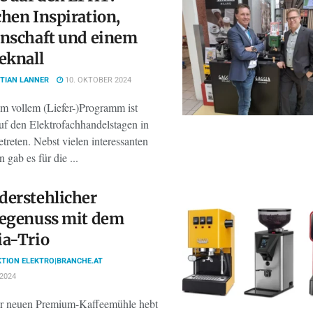
hen Inspiration,
nschaft und einem
eknall
TIAN LANNER
10. OKTOBER 2024
em vollem (Liefer-)Programm ist
uf den Elektrofachhandelstagen in
treten. Nebst vielen interessanten
 gab es für die ...
erstehlicher
eegenuss mit dem
ia-Trio
TION ELEKTRO|BRANCHE.AT
 2024
er neuen Premium-Kaffeemühle hebt