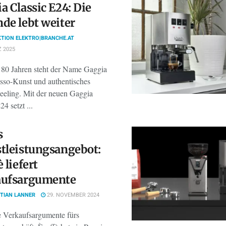
a Classic E24: Die
de lebt weiter
TION ELEKTRO|BRANCHE.AT
 2025
r 80 Jahren steht der Name Gaggia
esso-Kunst und authentisches
Feeling. Mit der neuen Gaggia
24 setzt ...
s
tleistungsangebot:
 liefert
aufsargumente
TIAN LANNER
29. NOVEMBER 2024
e Verkaufsargumente fürs