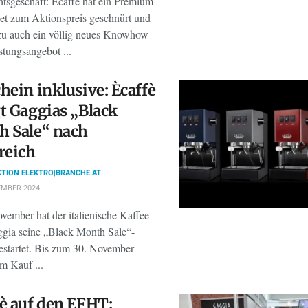
tsgeschäft: Ècaffè hat ein Premium-
Set zum Aktionspreis geschnürt und
azu auch ein völlig neues Knowhow-
stungsangebot ...
hein inklusive: Ècaffè
t Gaggias „Black
h Sale“ nach
reich
TION ELEKTRO|BRANCHE.AT
EMBER 2024
vember hat der italienische Kaffee-
ggia seine „Black Month Sale“-
estartet. Bis zum 30. November
im Kauf ...
è auf den EFHT: