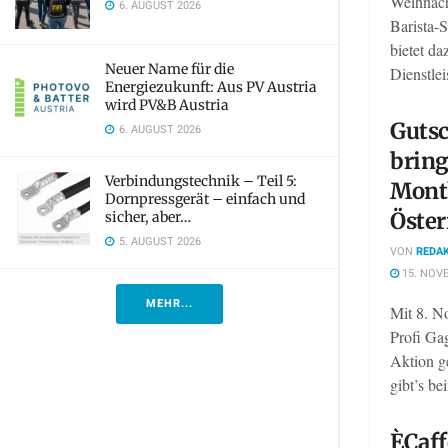
Weihnach
6. AUGUST 2026
Barista-
bietet d
Neuer Name für die
Dienstlei
Energiezukunft: Aus PV Austria
wird PV&B Austria
Gutsc
6. AUGUST 2026
bring
Verbindungstechnik – Teil 5:
Mont
Dornpressgerät – einfach und
Öster
sicher, aber…
5. AUGUST 2026
VON
REDAK
15. NOV
MEHR...
Mit 8. No
Profi Ga
Aktion g
gibt’s be
ÈCaff