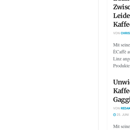
Zwisc
Leide
Kaffe
VON
CHRIS
Mit sein
ÈCaffè a
Linz ange
Produkten
Unwid
Kaff
Gagg
VON
REDAK
25. JUNI
Mit sein