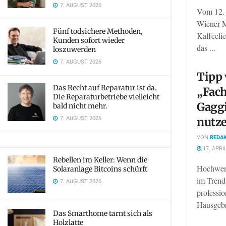
7. AUGUST 2026
Vom 12. 
Wiener M
Fünf todsichere Methoden,
Kaffeeli
Kunden sofort wieder
das ...
loszuwerden
7. AUGUST 2026
Tipp 
Das Recht auf Reparatur ist da.
„Fac
Die Reparaturbetriebe vielleicht
Gagg
bald nicht mehr.
7. AUGUST 2026
nutz
VON
REDAK
17. APRI
Rebellen im Keller: Wenn die
Hochwert
Solaranlage Bitcoins schürft
im Trend
7. AUGUST 2026
professio
Hausgebr
Das Smarthome tarnt sich als
Holzlatte