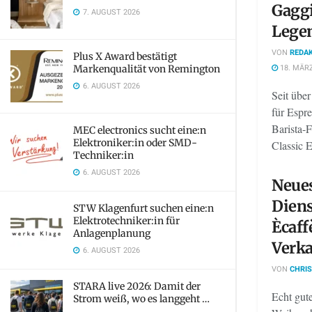
Gaggi
7. AUGUST 2026
Legen
VON
REDAK
Plus X Award bestätigt
18. MÄRZ
Markenqualität von Remington
6. AUGUST 2026
Seit übe
für Espr
Barista-
MEC electronics sucht eine:n
Elektroniker:in oder SMD-
Classic E
Techniker:in
6. AUGUST 2026
Neue
Diens
STW Klagenfurt suchen eine:n
Elektrotechniker:in für
Ècaffè
Anlagenplanung
Verk
6. AUGUST 2026
VON
CHRIS
STARA live 2026: Damit der
Echt gut
Strom weiß, wo es langgeht …