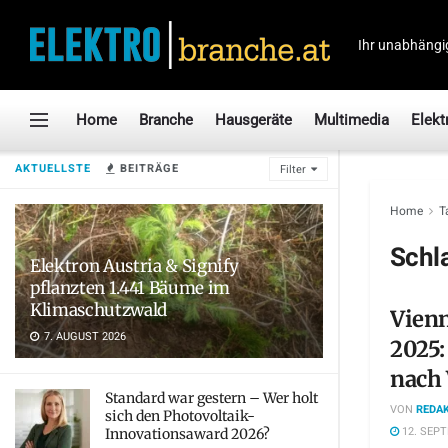
Ihr unabhängi
Home
Branche
Hausgeräte
Multimedia
Elekt
AKTUELLSTE
BEITRÄGE
Filter
Home
T
Schl
Elektron Austria & Signify
pflanzten 1.441 Bäume im
Klimaschutzwald
Vienn
7. AUGUST 2026
2025:
nach
Standard war gestern – Wer holt
VON
REDAK
sich den Photovoltaik-
12. SEP
Innovationsaward 2026?