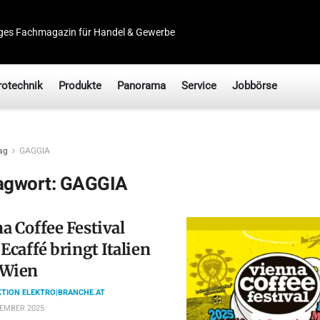
ges Fachmagazin für Handel & Gewerbe
rotechnik
Produkte
Panorama
Service
Jobbörse
ag
GAGGIA
agwort:
GAGGIA
a Coffee Festival
 Ecaffé bringt Italien
 Wien
TION ELEKTRO|BRANCHE.AT
TEMBER 2025