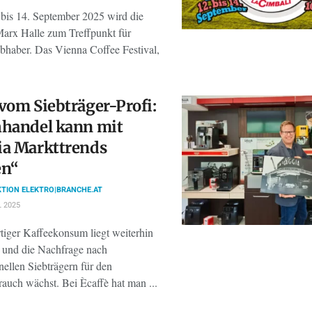
bis 14. September 2025 wird die
arx Halle zum Treffpunkt für
ebhaber. Das Vienna Coffee Festival,
vom Siebträger-Profi:
hhandel kann mit
ia Markttrends
en“
TION ELEKTRO|BRANCHE.AT
L 2025
iger Kaffeekonsum liegt weiterhin
 und die Nachfrage nach
nellen Siebträgern für den
auch wächst. Bei Ècaffè hat man ...