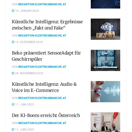
VON
REDAKTION ELEKTRO|BRANCHE.AT
16. JANUAR 2026
Künstliche Intelligenz: Ergebnisse
zwischen „Fakt und Fake“
VON
REDAKTION ELEKTRO|BRANCHE.AT
16. DEZEMBER 2025
Beko präsentiert SensorAdapt für
Geschirrspüler
VON
REDAKTION ELEKTRO|BRANCHE.AT
28. NOVEMBER 2025
Künstliche Intelligenz: Audio &
Voice im E-Commerce
VON
REDAKTION ELEKTRO|BRANCHE.AT
11. JUNI 2025
Der KI-Boom erreicht Österreich
VON
REDAKTION ELEKTRO|BRANCHE.AT
11. JUNI 2025