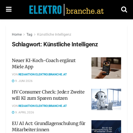
Home
Tag
Künstliche Intelligenz
Schlagwort:
Künstliche Intelligenz
Neuer KI-Koch-Coach ergänzt
Miele App
VON
REDAKTION ELEKTRO|BRANCHE.AT
9. JUNI 2026
HV Consumer Check: Jede:r Zweite
will KI zum Sparen nutzen
VON
REDAKTION ELEKTRO|BRANCHE.AT
9. APRIL 2026
EU AI Act: Grundlagenschulung für
Mitarbeiter:innen