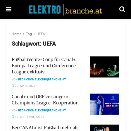
Home
Tag
UEFA
Schlagwort:
UEFA
Fußballrechte-Coup für Canal+:
Europa League und Conference
League exklusiv
VON
REDAKTION ELEKTRO|BRANCHE.AT
30. APRIL 2026
Canal+ und ORF verlängern
Champions League-Kooperation
VON
REDAKTION ELEKTRO|BRANCHE.AT
12. SEPTEMBER 2025
Bei CANAL+ ist Fußball mehr als