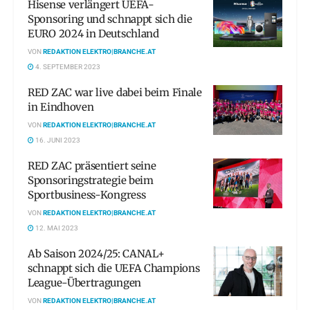
Hisense verlängert UEFA-
Sponsoring und schnappt sich die
EURO 2024 in Deutschland
VON
REDAKTION ELEKTRO|BRANCHE.AT
4. SEPTEMBER 2023
RED ZAC war live dabei beim Finale
in Eindhoven
VON
REDAKTION ELEKTRO|BRANCHE.AT
16. JUNI 2023
RED ZAC präsentiert seine
Sponsoringstrategie beim
Sportbusiness-Kongress
VON
REDAKTION ELEKTRO|BRANCHE.AT
12. MAI 2023
Ab Saison 2024/25: CANAL+
schnappt sich die UEFA Champions
League-Übertragungen
VON
REDAKTION ELEKTRO|BRANCHE.AT