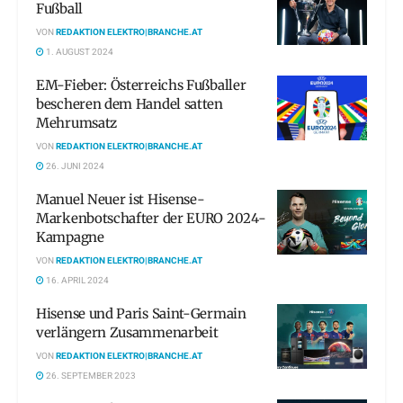
Fußball
VON
REDAKTION ELEKTRO|BRANCHE.AT
1. AUGUST 2024
EM-Fieber: Österreichs Fußballer
bescheren dem Handel satten
Mehrumsatz
VON
REDAKTION ELEKTRO|BRANCHE.AT
26. JUNI 2024
Manuel Neuer ist Hisense-
Markenbotschafter der EURO 2024-
Kampagne
VON
REDAKTION ELEKTRO|BRANCHE.AT
16. APRIL 2024
Hisense und Paris Saint-Germain
verlängern Zusammenarbeit
VON
REDAKTION ELEKTRO|BRANCHE.AT
26. SEPTEMBER 2023