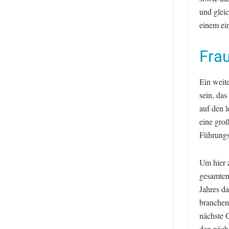
und glei
einem ein
Fra
Ein weit
sein, das
auf den 
eine gro
Führungs
Um hier 
gesamten
Jahres d
branchen
nächste 
den näch