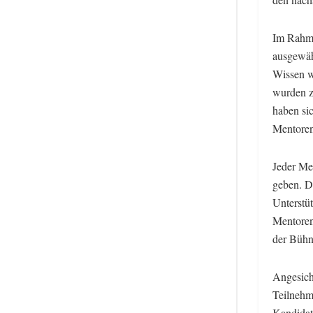
Im Rahme
ausgewäh
Wissen w
wurden z
haben sic
Mentoren
Jeder Me
geben. D
Unterstüt
Mentoren
der Bühn
Angesich
Teilnehm
Kandidat