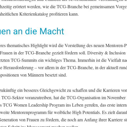
chzeitig erörtert werden, wie die TCG-Branche bei gemeinsamen Vorg
heitlichen Kriterienkatalog profitieren kann.
uen an die Macht
eres thematisches Highlight wird die Vorstellung des neuen Mentoren
 Frauen in der TCG-Branche gezielt fördern soll. Diversity & Inclusion 
letzten TCG-Summits ein wichtiges Thema. Immerhin ist die Vielfalt na
ße Herausforderung – vor allem in der TCG-Branche, in der aktuell run
positionen von Männern besetzt sind.
zukünftig ein besseres Gleichgewicht zu schaffen und die Karrieren vo
 TCG-Sektor voranzutreiben, hat die TCG-Organisation im November l
as TCG Women Leadership Program ins Leben gerufen, das erste intern
weite Mentorenprogramm für weibliche High Potentials. Es zielt darauf
Generation von Frauen zu fördern, die noch am Anfang ihrer Karriere s
sten Schritt ins Management machen wollen.