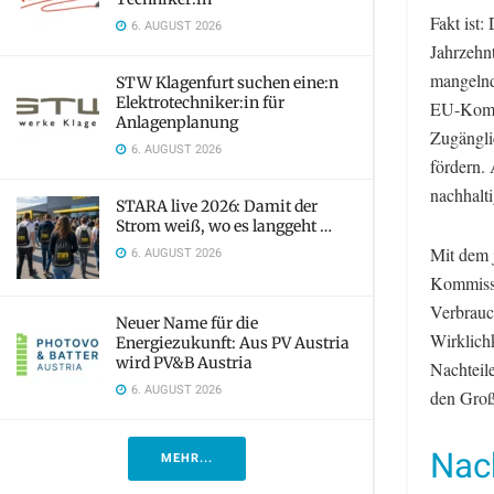
Fakt ist:
6. AUGUST 2026
Jahrzehn
mangelnde
STW Klagenfurt suchen eine:n
Elektrotechniker:in für
EU-Kommi
Anlagenplanung
Zugängli
6. AUGUST 2026
fördern.
nachhalt
STARA live 2026: Damit der
Strom weiß, wo es langgeht …
Mit dem 
6. AUGUST 2026
Kommissi
Verbrauc
Neuer Name für die
Wirklich
Energiezukunft: Aus PV Austria
wird PV&B Austria
Nachteile
6. AUGUST 2026
den Großh
Nach
MEHR...