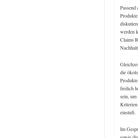
Passend 
Produkte
diskutier
werden k
Claims R
Nachhalt
Gleichze
die ökol
Produkte
freilich 
sein, um
Kriterien
einstuft.
Im Gespr
sowie di