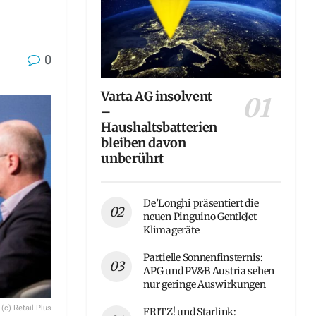
0
Varta AG insolvent
–
Haushaltsbatterien
bleiben davon
unberührt
De’Longhi präsentiert die
neuen Pinguino GentleJet
Klimageräte
Partielle Sonnenfinsternis:
APG und PV&B Austria sehen
nur geringe Auswirkungen
(c) Retail Plus
FRITZ! und Starlink: