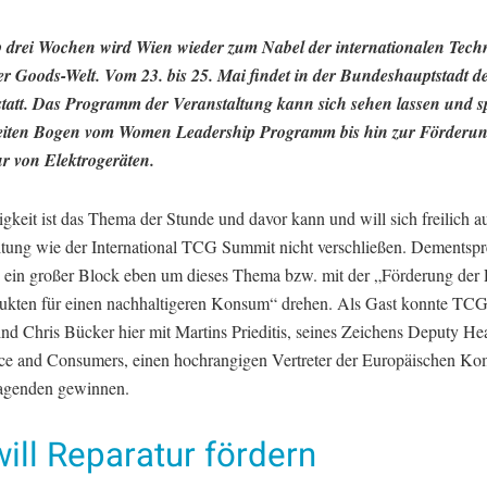
 drei Wochen wird Wien wieder zum Nabel der internationalen Tech
 Goods-Welt. Vom 23. bis 25. Mai findet in der Bundeshauptstadt d
tatt. Das Programm der Veranstaltung kann sich sehen lassen und 
eiten Bogen vom Women Leadership Programm bis hin zur Förderun
r von Elektrogeräten.
gkeit ist das Thema der Stunde und davor kann und will sich freilich a
ltung wie der International TCG Summit nicht verschließen. Dementsp
h ein großer Block eben um dieses Thema bzw. mit der „Förderung der 
ukten für einen nachhaltigeren Konsum“ drehen. Als Gast konnte TC
nd Chris Bücker hier mit Martins Prieditis, seines Zeichens Deputy He
ce and Consumers, einen hochrangigen Vertreter der Europäischen K
ragenden gewinnen.
ill Reparatur fördern