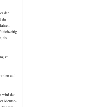
er der
 ihr
fahren
leichzeitig
, als
ing zu
werden auf
n wird den
der Mentee-
 Program