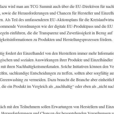
dazu wird man am TCG Summit auch über die EU-Direktiven für nachh
, sowie die Herausforderungen und Chancen für Hersteller und Einzelh
en. Als Teil des umfassenderen EU-Aktionsplans für die Kreislaufwirts
ommende Verordnungen wie der digitale EU-Produktpass und die EU
egeln einführen, die die Transparenz und Zuverlässigkeit in Bezug auf
igkeitsinformationen zu Produkten und Herstellungsprozessen fördern.
itig fordert der Einzelhandel von den Herstellern immer mehr Informati
ogischen und sozialen Auswirkungen ihrer Produkte und Einzelhändle
 mit ihren Nachhaltigkeitsmerkmalen. Solche Initiativen können den V
helfen, sachkundige Entscheidungen zu treffen, sollten aber sorgfältig a
 Greenwashing zu vermeiden. Dazu braucht die Branche aber einheitlic
, die ein Produkt im Vergleich als „nachhaltig“ oder eben als „nicht nac
äch mit den Teilnehmern sollen Erwartungen von Herstellern und Einz
e Herausforderungen und Chancen der bevorstehenden Verordnungen u