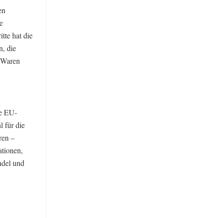
en
e
tte hat die
n, die
n Waren
ie EU-
 für die
ren –
tionen,
ndel und