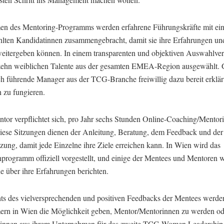
n des Mentoring-Programms werden erfahrene Führungskräfte mit ein
lten Kandidatinnen zusammengebracht, damit sie ihre Erfahrungen und
eitergeben können. In einem transparenten und objektiven Auswahlver
ehn weiblichen Talente aus der gesamten EMEA-Region ausgewählt. G
h führende Manager aus der TCG-Branche freiwillig dazu bereit erklärt
 zu fungieren.
ntor verpflichtet sich, pro Jahr sechs Stunden Online-Coaching/Mentor
iese Sitzungen dienen der Anleitung, Beratung, dem Feedback und der
zung, damit jede Einzelne ihre Ziele erreichen kann. In Wien wird das
programm offiziell vorgestellt, und einige der Mentees und Mentoren 
e über ihre Erfahrungen berichten.
ts des vielversprechenden und positiven Feedbacks der Mentees werde
ern in Wien die Möglichkeit geben, Mentor/Mentorinnen zu werden o
innen aus ihrem Unternehmen für das zweite TCG Women Leadership