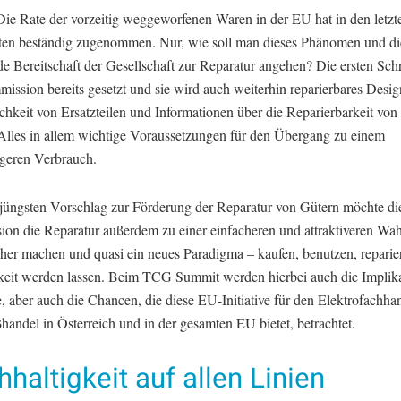
 Die Rate der vorzeitig weggeworfenen Waren in der EU hat in den letzt
ten beständig zugenommen. Nur, wie soll man dieses Phänomen und di
 Bereitschaft der Gesellschaft zur Reparatur angehen? Die ersten Schri
ssion bereits gesetzt und sie wird auch weiterhin reparierbares Desig
chkeit von Ersatzteilen und Informationen über die Reparierbarkeit vo
 Alles in allem wichtige Voraussetzungen für den Übergang zu einem
igeren Verbrauch.
jüngsten Vorschlag zur Förderung der Reparatur von Gütern möchte d
on die Reparatur außerdem zu einer einfacheren und attraktiveren Wahl
her machen und quasi ein neues Paradigma – kaufen, benutzen, reparie
keit werden lassen. Beim TCG Summit werden hierbei auch die Implika
, aber auch die Chancen, die diese EU-Initiative für den Elektrofachha
andel in Österreich und in der gesamten EU bietet, betrachtet.
haltigkeit auf allen Linien