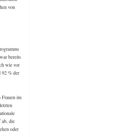
ehen von
-Programms
war bereits
ch wie vor
d 92 % der
n Frauen im
etzten
ationale
 ab, die
tehen oder