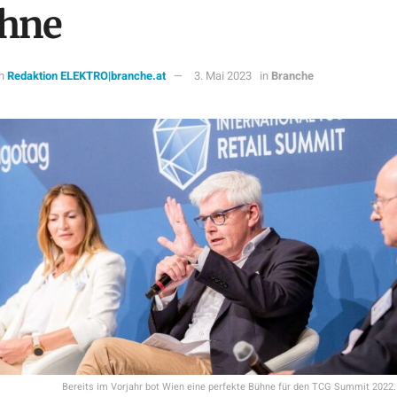
hne
n
Redaktion ELEKTRO|branche.at
3. Mai 2023
in
Branche
Bereits im Vorjahr bot Wien eine perfekte Bühne für den TCG Summit 2022. 