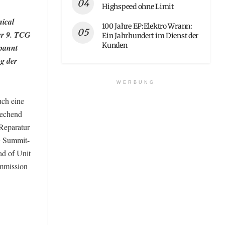
Highspeed ohne Limit
nical
100 Jahre EP:Elektro Wrann:
er 9. TCG
Ein Jahrhundert im Dienst der
Kunden
spannt
g der
WERBUNG
uch eine
rechend
Reparatur
G Summit-
ad of Unit
ommission