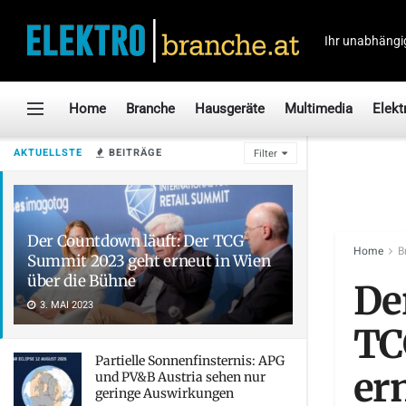
Ihr unabhängi
Home
Branche
Hausgeräte
Multimedia
Elekt
AKTUELLSTE
BEITRÄGE
Filter
Der Countdown läuft: Der TCG
Home
B
Summit 2023 geht erneut in Wien
über die Bühne
De
3. MAI 2023
TC
Partielle Sonnenfinsternis: APG
er
und PV&B Austria sehen nur
geringe Auswirkungen