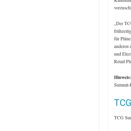
vorzusch
„Der TCG
frühzeit
für Pläne
anderen 
und Elec
Retail Pl
Hinweis:
Summit-P
TCG
TCG Sum