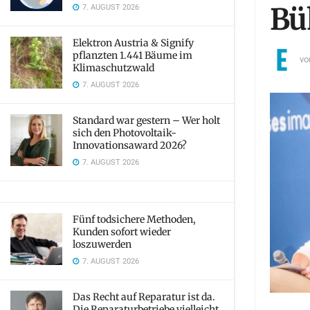
7. AUGUST 2026
Bü
Elektron Austria & Signify
pflanzten 1.441 Bäume im
vo
Klimaschutzwald
7. AUGUST 2026
Standard war gestern – Wer holt
sich den Photovoltaik-
Innovationsaward 2026?
7. AUGUST 2026
Fünf todsichere Methoden,
Kunden sofort wieder
loszuwerden
7. AUGUST 2026
Das Recht auf Reparatur ist da.
Die Reparaturbetriebe vielleicht