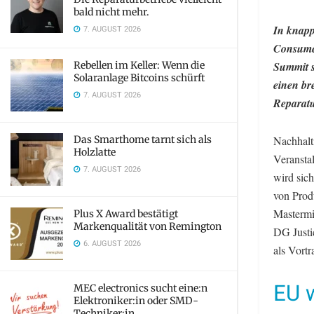
bald nicht mehr.
In knapp
7. AUGUST 2026
Consumer
Rebellen im Keller: Wenn die
Summit s
Solaranlage Bitcoins schürft
einen br
7. AUGUST 2026
Reparatu
Das Smarthome tarnt sich als
Nachhalti
Holzlatte
Veransta
7. AUGUST 2026
wird sic
von Prod
Mastermi
Plus X Award bestätigt
Markenqualität von Remington
DG Justi
6. AUGUST 2026
als Vort
EU w
MEC electronics sucht eine:n
Elektroniker:in oder SMD-
Techniker:in