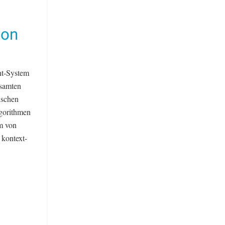
ion
nt-System
esamten
ischen
lgorithmen
rm von
 kontext-