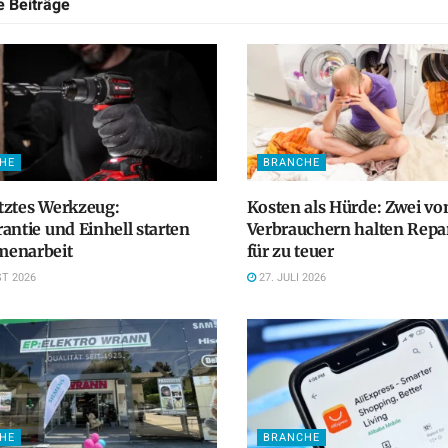
he
Beiträge
HE
BRANCHE
tztes Werkzeug:
Kosten als Hürde: Zwei vo
antie und Einhell starten
Verbrauchern halten Repa
enarbeit
für zu teuer
T 2026
27. JULI 2026
HE
BRANCHE