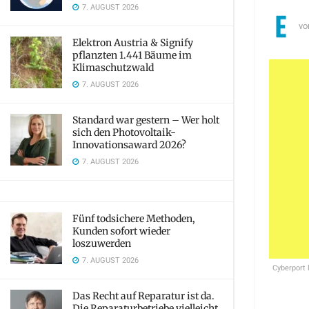
7. AUGUST 2026
vo
Elektron Austria & Signify
pflanzten 1.441 Bäume im
Klimaschutzwald
7. AUGUST 2026
Standard war gestern – Wer holt
sich den Photovoltaik-
Innovationsaward 2026?
7. AUGUST 2026
Fünf todsichere Methoden,
Kunden sofort wieder
loszuwerden
7. AUGUST 2026
Cyberport 
Das Recht auf Reparatur ist da.
Die Reparaturbetriebe vielleicht