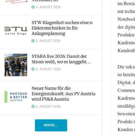
im Berei
6. AUGUST 2026
mit tech
Notebook
STW Klagenfurt suchen eine:n
der digit
Elektrotechniker:in für
Anlagenplanung
Produkte
6. AUGUST 2026
Kaufents
Kundenb
STARA live 2026: Damit der
Strom weiß, wo es langgeht …
Die sukz
6. AUGUST 2026
ist berei
Digital,
Neuer Name für die
Commerce
Energiezukunft: Aus PV Austria
Kaufents
wird PV&B Austria
unzählig
6. AUGUST 2026
bewerten 
Produkt 
MEHR...
Kunden ei