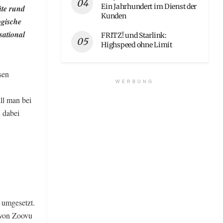
Ein Jahrhundert im Dienst der
äte rund
Kunden
ogische
sational
FRITZ! und Starlink:
Highspeed ohne Limit
sen
WERBUNG
ll man bei
h dabei
r umgesetzt.
 von Zoovu