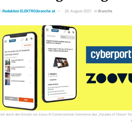
n
Redaktion ELEKTRO|branche.at
26. August 2021
in
Branche
löst durch den Einsatz von Zoovu AI Conversational Commerce das „Paradox of Choice“ fü