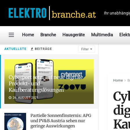
Ihr unabhängi
Home
Branche
Hausgeräte
Multimedia
Elekt
AKTUELLSTE
BEITRÄGE
Filter
Cyberport setzt auf neue digitale
Home
B
Produkt- und
Kaufberatungslösungen
Cy
26. AUGUST 2021
di
Partielle Sonnenfinsternis: APG
Ka
und PV&B Austria sehen nur
geringe Auswirkungen