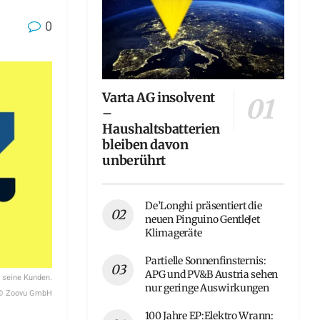
0
Varta AG insolvent
–
Haushaltsbatterien
bleiben davon
unberührt
De’Longhi präsentiert die
neuen Pinguino GentleJet
Klimageräte
Partielle Sonnenfinsternis:
APG und PV&B Austria sehen
r seine Kunden.
nur geringe Auswirkungen
© Zoovu GmbH
100 Jahre EP:Elektro Wrann: