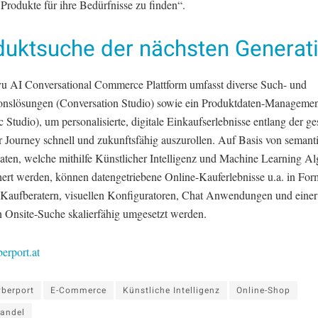
 Produkte für ihre Bedürfnisse zu finden“.
duktsuche der nächsten Generat
u AI Conversational Commerce Plattform umfasst diverse Such- und
onslösungen (Conversation Studio) sowie ein Produktdaten-Manageme
 Studio), um personalisierte, digitale Einkaufserlebnisse entlang der g
 Journey schnell und zukunftsfähig auszurollen. Auf Basis von semant
aten, welche mithilfe Künstlicher Intelligenz und Machine Learning A
hert werden, können datengetriebene Online-Kauferlebnisse u.a. in Fo
n Kaufberatern, visuellen Konfiguratoren, Chat Anwendungen und einer
en Onsite-Suche skalierfähig umgesetzt werden.
rport.at
berport
E-Commerce
Künstliche Intelligenz
Online-Shop
handel