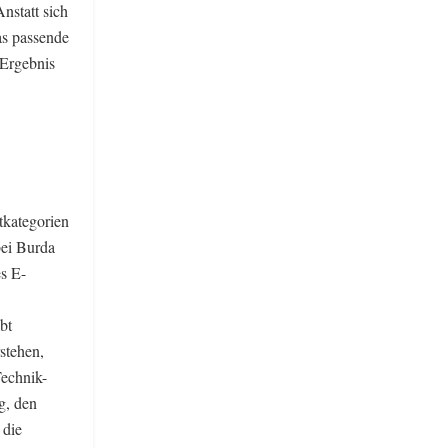
nstatt sich
as passende
 Ergebnis
tkategorien
bei Burda
s E-
bt
stehen,
Technik-
g, den
 die