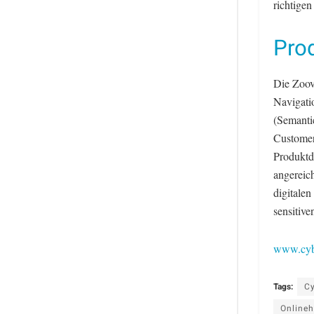
richtigen
Pro
Die Zoov
Navigati
(Semantic
Customer
Produktd
angereic
digitale
sensitiv
www.cybe
Tags:
Cy
Online