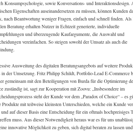
ch Konsumpsychologie, sowie Konversations- und Interaktionsdesign. A
nischen Eigenschaften auseinandersetzen zu müssen, können Kunden d
, nach Beantwortung weniger Fragen, einfach und schnell finden. Als
alen Beratung erhalten Nutzer in Echtzeit generierte, individuelle
mpfehlungen und überzeugende Kaufargumente, die Auswahl und
cheidungen vereinfachen. So steigen sowohl der Umsatz als auch die
indung.
essive Ausweitung des digitalen Beratungsangebots auf weitere Produk
ts in der Umsetzung. Fritz Philipp Schildt, Portfolio-Lead E-Commerce 
 der gemeinsam mit den Beteiligungen von Burda für die Optimierung de
 zuständig ist, sagt zur Kooperation mit Zoovu: „Insbesondere im
cheidungsprozess steht der Kunde vor dem „Paradox of Choice“ – es gi
e Produkte mit teilweise kleinsten Unterschieden, welche ein Kunde ver
und auf dieser Basis eine Entscheidung für ein oftmals hochpreisiges 
treffen muss. Aus dieser Notwendigkeit heraus war es für uns unablässi
ne innovative Möglichkeit zu geben, sich digital beraten zu lassen und