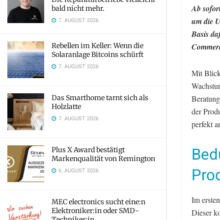
Ab sofor
bald nicht mehr.
um die U
7. AUGUST 2026
Basis da
Rebellen im Keller: Wenn die
Commerc
Solaranlage Bitcoins schürft
7. AUGUST 2026
Mit Blic
Wachstum
Das Smarthome tarnt sich als
Beratung
Holzlatte
der Prod
7. AUGUST 2026
perfekt 
Bedü
Plus X Award bestätigt
Markenqualität von Remington
Pro
6. AUGUST 2026
Im ersten
MEC electronics sucht eine:n
Elektroniker:in oder SMD-
Dieser k
Techniker:in