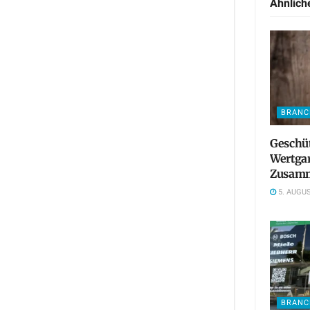
Ähnlic
BRANC
Geschü
Wertgar
Zusamm
5. AUGUS
BRANC