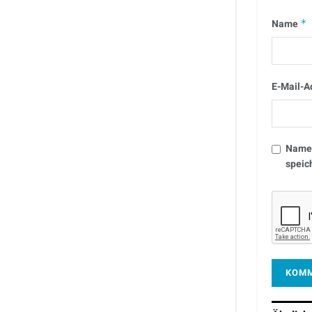
Name
*
E-Mail-A
Name,
speic