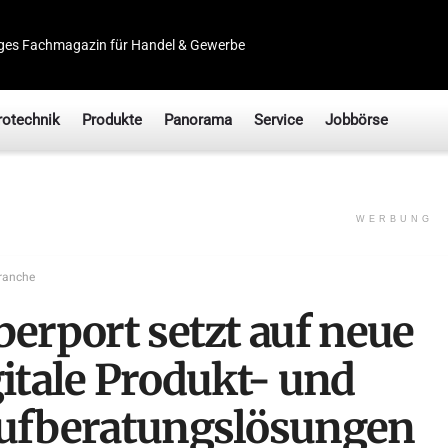
ges Fachmagazin für Handel & Gewerbe
rotechnik
Produkte
Panorama
Service
Jobbörse
WERBUNG
ranche
berport setzt auf neue
gitale Produkt- und
ufberatungslösungen