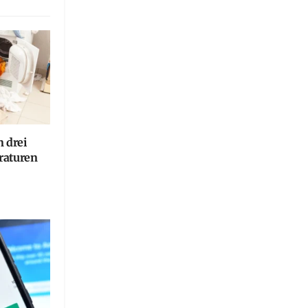
n drei
raturen