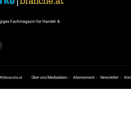
giges Fachmagazin für Handel- &
Über uns/Mediadaten
Abonnement
Newsletter
Kon
RO|branche.at