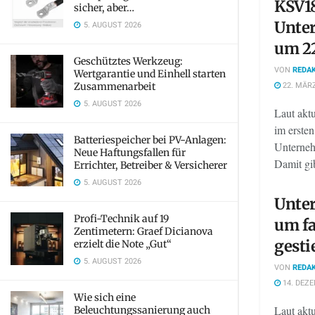
KSV1
sicher, aber…
Unte
5. AUGUST 2026
um 22
Geschütztes Werkzeug:
VON
REDAK
Wertgarantie und Einhell starten
22. MÄRZ
Zusammenarbeit
5. AUGUST 2026
Laut akt
im ersten
Batteriespeicher bei PV-Anlagen:
Unterneh
Neue Haftungsfallen für
Damit gib
Errichter, Betreiber & Versicherer
5. AUGUST 2026
Unte
Profi-Technik auf 19
um fa
Zentimetern: Graef Dicianova
gesti
erzielt die Note „Gut“
5. AUGUST 2026
VON
REDAK
14. DEZE
Wie sich eine
Laut akt
Beleuchtungssanierung auch