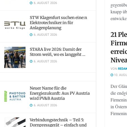
6. AUGUST 2026
gegenübe
knapp üb
STW Klagenfurt suchen eine:n
entwickelt
Elektrotechniker:in für
Anlagenplanung
21 Pl
6. AUGUST 2026
Firm
STARA live 2026: Damit der
errei
Strom weiß, wo es langgeht …
Nive
6. AUGUST 2026
VON
REDAK
10. AUGU
Der Gläu
Neuer Name für die
die endg
Energiezukunft: Aus PV Austria
wird PV&B Austria
Firmenin
6. AUGUST 2026
in Österr
Firmenins
Verbindungstechnik – Teil 5:
Dornpressgerät – einfach und