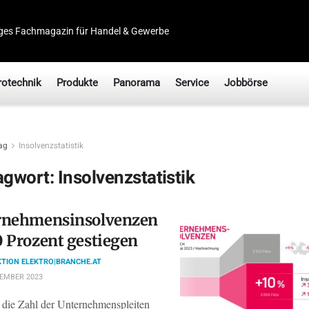
ges Fachmagazin für Handel & Gewerbe
rotechnik
Produkte
Panorama
Service
Jobbörse
ag
Insolvenzstatistik
agwort:
Insolvenzstatistik
­neh­mens­in­sol­venzen
 Prozent gestiegen
TION ELEKTRO|BRANCHE.AT
TEMBER 2023
die Zahl der Unternehmenspleiten