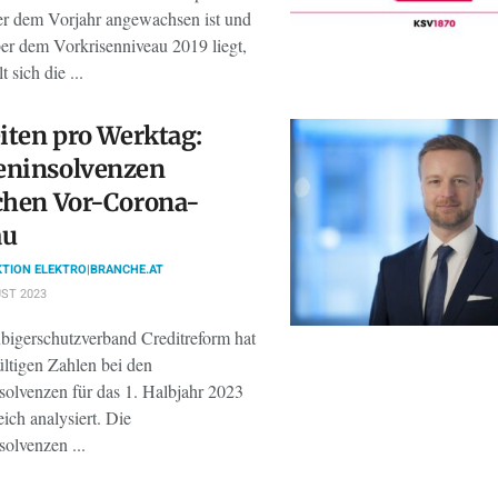
r dem Vorjahr angewachsen ist und
er dem Vorkrisenniveau 2019 liegt,
 sich die ...
eiten pro Werktag:
eninsolvenzen
chen Vor-Corona-
au
TION ELEKTRO|BRANCHE.AT
ST 2023
bigerschutzverband Creditreform hat
ültigen Zahlen bei den
solvenzen für das 1. Halbjahr 2023
eich analysiert. Die
olvenzen ...