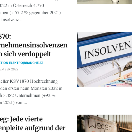
2022 in Österreich 4.770
men (+ 57,2 % gegenüber 2021)
 Insolvenz ...
870:
rnehmensinsolvenzen
 sich verdoppelt
TION ELEKTRO|BRANCHE.AT
TEMBER 2022
tueller KSV1870 Hochrechnung
 den ersten neun Monaten 2022 in
ch 3.482 Unternehmen (+92 %
r 2021) von ...
eg: Jede vierte
npleite aufgrund der