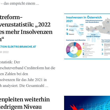
 – das entspricht einem ...
treform-
venzstatistik: „2022
es mehr Insolvenzen
n“
TION ELEKTRO|BRANCHE.AT
R 2022
statistik: Der
rschutzverband Creditreform hat die
gen Zahlen bei den
solvenzen für das Jahr 2021 in
h analysiert. Die Gesamtzahl ...
npleiten weiterhin
iedrigem Niveau