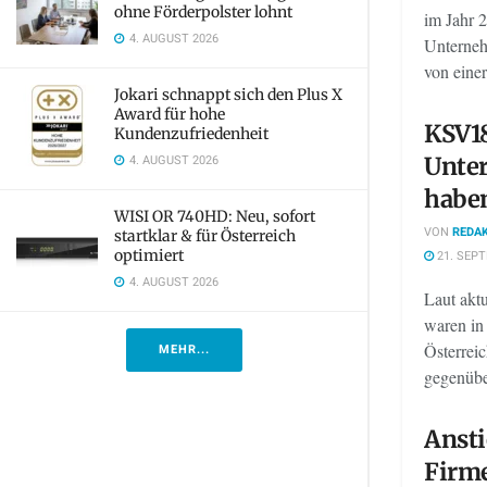
ohne Förderpolster lohnt
im Jahr 
4. AUGUST 2026
Unterneh
von einer
Jokari schnappt sich den Plus X
Award für hohe
KSV1
Kundenzufriedenheit
4. AUGUST 2026
Unte
haben
WISI OR 740HD: Neu, sofort
VON
REDAK
startklar & für Österreich
optimiert
21. SEP
4. AUGUST 2026
Laut ak
waren in
Österrei
MEHR...
gegenübe
Ansti
Firme