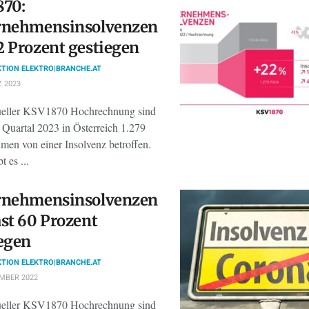
870:
rnehmensinsolvenzen
 Prozent gestiegen
TION ELEKTRO|BRANCHE.AT
 2023
ueller KSV1870 Hochrechnung sind
 Quartal 2023 in Österreich 1.279
men von einer Insolvenz betroffen.
t es ...
rnehmensinsolvenzen
st 60 Prozent
egen
TION ELEKTRO|BRANCHE.AT
MBER 2022
ueller KSV1870 Hochrechnung sind