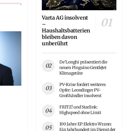
Varta AG insolvent
–
Haushaltsbatterien
bleiben davon
unberührt
De’Longhi präsentiert die
neuen Pinguino GentleJet
Klimageräte
PV-Krise fordert weiteres
Opfer: Leondinger PV-
Großhändler insolvent
FRITZ! und Starlink:
Highspeed ohne Limit
100 Jahre EP:Elektro Wrann:
Ein Jahrhundert im Dienst der