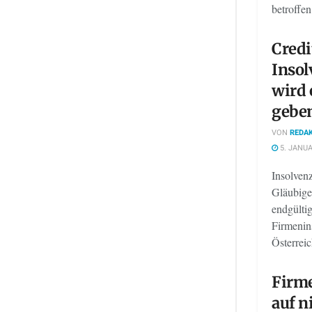
betroffen
Credi
Insol
wird 
gebe
VON
REDAK
5. JANUA
Insolvenz
Gläubige
endgülti
Firmenin
Österreic
Firme
auf n