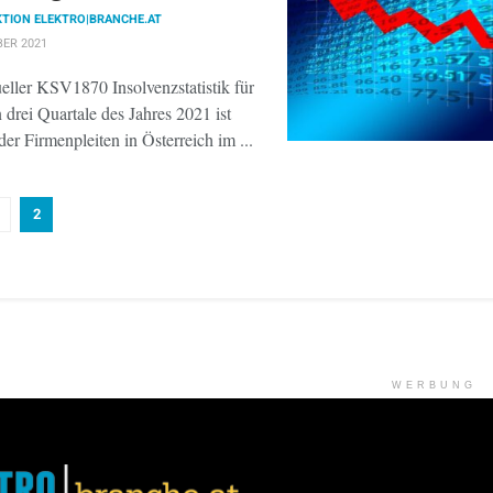
TION ELEKTRO|BRANCHE.AT
BER 2021
eller KSV1870 Insolvenzstatistik für
n drei Quartale des Jahres 2021 ist
der Firmenpleiten in Österreich im ...
2
WERBUNG