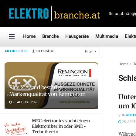
Ihr unabhängi
Home
Branche
Hausgeräte
Multimedia
Elekt
AKTUELLSTE
BEITRÄGE
Filter
Home
T
Schl
Plus X Award bestätigt
Markenqualität von Remington
Unter
6. AUGUST 2026
um 10
VON
REDAK
MEC electronics sucht eine:n
25. SEP
Elektroniker:in oder SMD-
Techniker:in
Während 