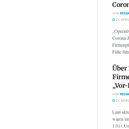
Coro
VON
REDAK
21. APRI
„Operati
Corona-J
Firmenple
Fälle führ
Über
Firme
„Vor-
VON
REDAK
22. MÄRZ
Laut ak
waren im
1.011 Un