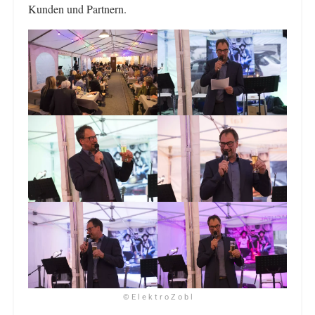
Kunden und Partnern.
© E l e k t r o Z o b l